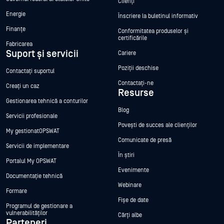
Clienți
Energie
Înscriere la buletinul informativ
Finanțe
Conformitatea produselor și
certificările
Fabricarea
Suport și servicii
Cariere
Poziții deschise
Contactați suportul
Contactați-ne
Creați un caz
Resurse
Gestionarea tehnică a conturilor
Blog
Servicii profesionale
Povești de succes ale clienților
My gestionatOPSWAT
Comunicate de presă
Servicii de implementare
În știri
Portalul My OPSWAT
Evenimente
Documentație tehnică
Webinare
Formare
Fișe de date
Programul de gestionare a
vulnerabilităților
Cărți albe
Parteneri