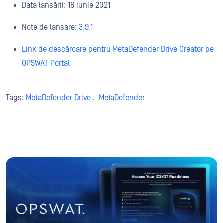
Data lansării: 16 iunie 2021
Note de lansare:
3.9.1
Link de descărcare pentru MetaDefender Drive Creator pe
OPSWAT Portal
Tags:
MetaDefender Drive
,
MetaDefender