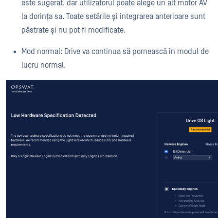
este sugerat, dar utilizatorul poate alege un alt motor AV
la dorința sa. Toate setările și integrarea anterioare sunt
păstrate și nu pot fi modificate.
Mod normal: Drive va continua să pornească în modul de
lucru normal.