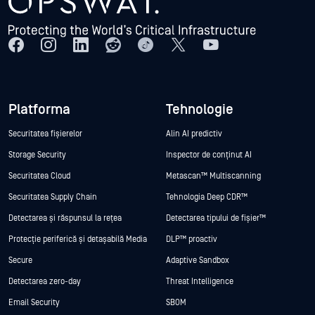
Platforma
Tehnologie
Securitatea fișierelor
Alin AI predictiv
Storage Security
Inspector de conținut AI
Securitatea Cloud
Metascan™ Multiscanning
Securitatea Supply Chain
Tehnologia Deep CDR™
Detectarea și răspunsul la rețea
Detectarea tipului de fișier™
Protecție periferică și detașabilă Media
DLP™ proactiv
Secure
Adaptive Sandbox
Detectarea zero-day
Threat Intelligence
Email Security
SBOM