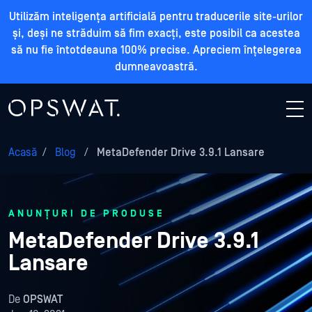
Utilizăm inteligența artificială pentru traducerile site-urilor
și, deși ne străduim să fim exacți, este posibil ca acestea
să nu fie întotdeauna 100% precise. Apreciem înțelegerea
dumneavoastră.
Acasă
/
Blog
/
MetaDefender Drive 3.9.1 Lansare
ANUNȚURI DE PRODUSE
MetaDefender Drive 3.9.1
Lansare
De
OPSWAT