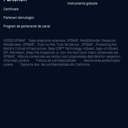
Instrumente gratuite
Certificare
Parteneri tehnologici
Program de parteneriat de canal
©2026 OPSWAT . Toate drepturile rezervate. OPSWAT, MetaDefender, Metascan,
MetaAccess, OPSWAT , Trust no File. Trust No Device., OPSWAT , Protecting the
World's Critical Infrastructure, Deep CDR™ Technology, InQuest, logo-ul InQuest,
DFI, RetroHunt, Deep File Inspection și Join the Hunt sunt mărci comerciale ale
OPSWAT . Mărcile comerciale ale terților sunt proprietatea deținătorilor respectivi.
Informații juridice
Politica de confidențialitate
Gestionarea preferințelor
cookie
Opțiunile dvs. de confidențialitate din California