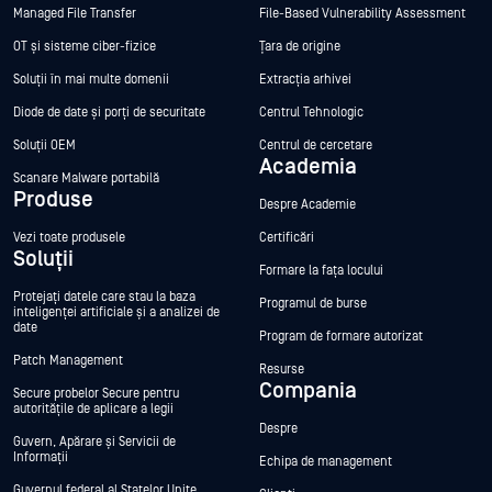
Managed File Transfer
File-Based Vulnerability Assessment
OT și sisteme ciber-fizice
Țara de origine
Soluții în mai multe domenii
Extracția arhivei
Diode de date și porți de securitate
Centrul Tehnologic
Soluții OEM
Centrul de cercetare
Academia
Scanare Malware portabilă
Produse
Despre Academie
Vezi toate produsele
Certificări
Soluții
Formare la fața locului
Protejați datele care stau la baza
Programul de burse
inteligenței artificiale și a analizei de
date
Program de formare autorizat
Patch Management
Resurse
Compania
Secure probelor Secure pentru
autoritățile de aplicare a legii
Despre
Guvern, Apărare și Servicii de
Informații
Echipa de management
Guvernul federal al Statelor Unite