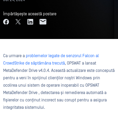
Împărtășește această postare
Ca urmare a
problemelor legate de senzorul Falcon al
CrowdStrike de săptămâna trecută
, OPSWAT a lansat
MetaDefender Drive v4.0.4. Această actualizare este concepută
pentru a veni în sprijinul clienților noștri Windows prin
ocolirea unui sistem de operare inoperabil cu OPSWAT
MetaDefender Drive , detectarea și remedierea automată a
fișierelor cu conținut incorect sau corupt pentru a asigura
integritatea sistemului.