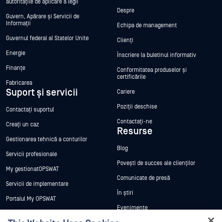
autoritățile de aplicare a legii
Despre
Guvern, Apărare și Servicii de
Informații
Echipa de management
Guvernul federal al Statelor Unite
Clienți
Energie
Înscriere la buletinul informativ
Finanțe
Conformitatea produselor și
certificările
Fabricarea
Suport și servicii
Cariere
Poziții deschise
Contactați suportul
Contactați-ne
Creați un caz
Resurse
Gestionarea tehnică a conturilor
Blog
Servicii profesionale
Povești de succes ale clienților
My gestionatOPSWAT
Comunicate de presă
Servicii de implementare
În știri
Portalul My OPSWAT
Evenimente
Documentație tehnică