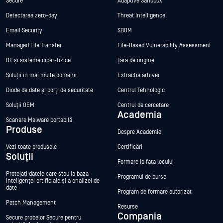
Secure
Adaptive Sandbox
Detectarea zero-day
Threat Intelligence
Email Security
SBOM
Managed File Transfer
File-Based Vulnerability Assessment
OT și sisteme ciber-fizice
Țara de origine
Soluții în mai multe domenii
Extracția arhivei
Diode de date și porți de securitate
Centrul Tehnologic
Soluții OEM
Centrul de cercetare
Academia
Scanare Malware portabilă
Produse
Despre Academie
Vezi toate produsele
Certificări
Soluții
Formare la fața locului
Protejați datele care stau la baza
Programul de burse
inteligenței artificiale și a analizei de
date
Program de formare autorizat
Patch Management
Resurse
Compania
Secure probelor Secure pentru