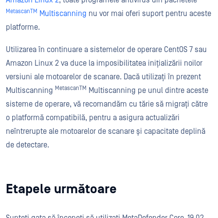
Amazon Linux 2
, toate programele antivirus din pachetele
MetascanTM
Multiscanning
nu vor mai oferi suport pentru aceste
platforme.
Utilizarea în continuare a sistemelor de operare CentOS 7 sau
Amazon Linux 2 va duce la imposibilitatea inițializării noilor
versiuni ale motoarelor de scanare. Dacă utilizați în prezent
MetascanTM
Multiscanning
Multiscanning pe unul dintre aceste
sisteme de operare, vă recomandăm cu tărie să migrați către
o platformă compatibilă, pentru a asigura actualizări
neîntrerupte ale motoarelor de scanare și capacitate deplină
de detectare.
Etapele următoare