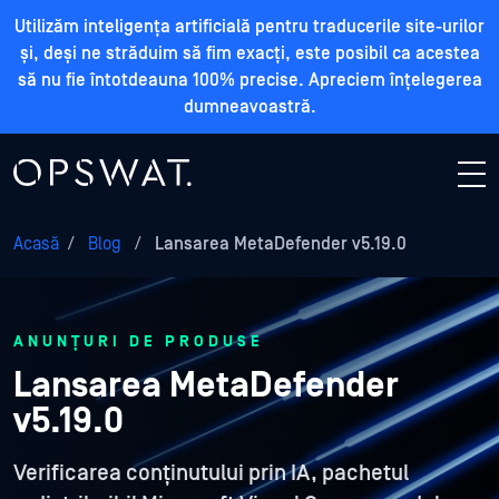
Utilizăm inteligența artificială pentru traducerile site-urilor
și, deși ne străduim să fim exacți, este posibil ca acestea
să nu fie întotdeauna 100% precise. Apreciem înțelegerea
dumneavoastră.
Acasă
/
Blog
/
Lansarea MetaDefender v5.19.0
ANUNȚURI DE PRODUSE
Lansarea MetaDefender
v5.19.0
Verificarea conținutului prin IA, pachetul