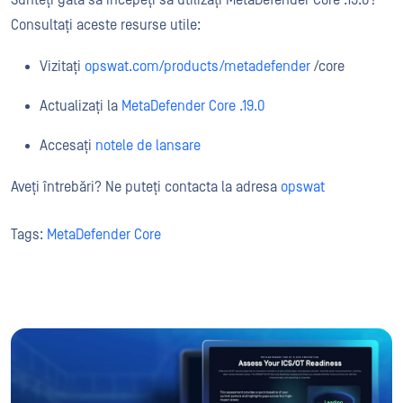
Sunteți gata să începeți să utilizați MetaDefender Core .19.0?
Consultați aceste resurse utile:
Vizitați
opswat.com/products/metadefender
/core
Actualizați la
MetaDefender Core .19.0
Accesați
notele de lansare
Aveți întrebări? Ne puteți contacta la adresa
opswat
Tags:
MetaDefender Core