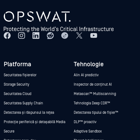
Platforma
Tehnologie
Securitatea fișierelor
Alin AI predictiv
Storage Security
Inspector de conținut AI
Securitatea Cloud
Metascan™ Multiscanning
Securitatea Supply Chain
Tehnologia Deep CDR™
Detectarea și răspunsul la rețea
Detectarea tipului de fișier™
Protecție periferică și detașabilă Media
DLP™ proactiv
Secure
Adaptive Sandbox