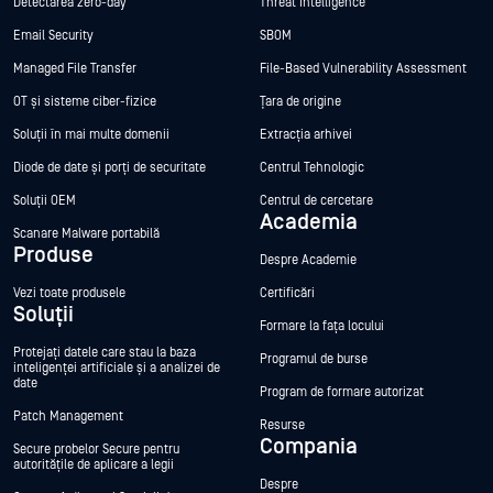
Detectarea zero-day
Threat Intelligence
Email Security
SBOM
Managed File Transfer
File-Based Vulnerability Assessment
OT și sisteme ciber-fizice
Țara de origine
Soluții în mai multe domenii
Extracția arhivei
Diode de date și porți de securitate
Centrul Tehnologic
Soluții OEM
Centrul de cercetare
Academia
Scanare Malware portabilă
Produse
Despre Academie
Vezi toate produsele
Certificări
Soluții
Formare la fața locului
Protejați datele care stau la baza
Programul de burse
inteligenței artificiale și a analizei de
date
Program de formare autorizat
Patch Management
Resurse
Compania
Secure probelor Secure pentru
autoritățile de aplicare a legii
Despre