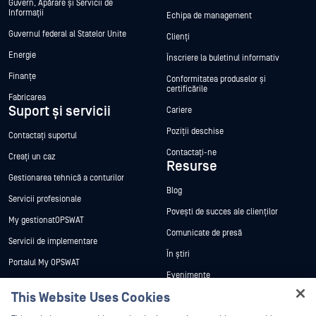
Guvern, Apărare și Servicii de
Informații
Echipa de management
Guvernul federal al Statelor Unite
Clienți
Energie
Înscriere la buletinul informativ
Finanțe
Conformitatea produselor și
certificările
Fabricarea
Suport și servicii
Cariere
Poziții deschise
Contactați suportul
Contactați-ne
Creați un caz
Resurse
Gestionarea tehnică a conturilor
Blog
Servicii profesionale
Povești de succes ale clienților
My gestionatOPSWAT
Comunicate de presă
Servicii de implementare
În știri
Portalul My OPSWAT
Evenimente
Documentație tehnică
This Website Uses Cookies
Webinare
Formare
Hey there!