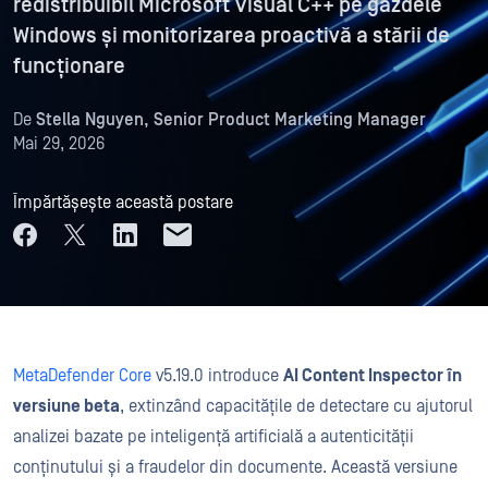
redistribuibil Microsoft Visual C++ pe gazdele
Windows și monitorizarea proactivă a stării de
funcționare
De
Stella Nguyen, Senior Product Marketing Manager
Mai 29, 2026
Împărtășește această postare
MetaDefender Core
v5.19.0 introduce
AI Content Inspector în
versiune beta
, extinzând capacitățile de detectare cu ajutorul
analizei bazate pe inteligență artificială a autenticității
conținutului și a fraudelor din documente. Această versiune