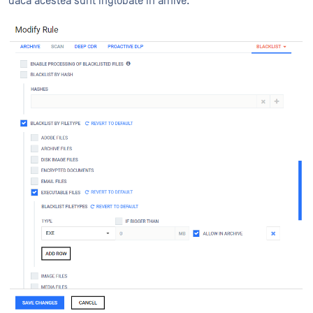
dacă acestea sunt înglobate în arhive.