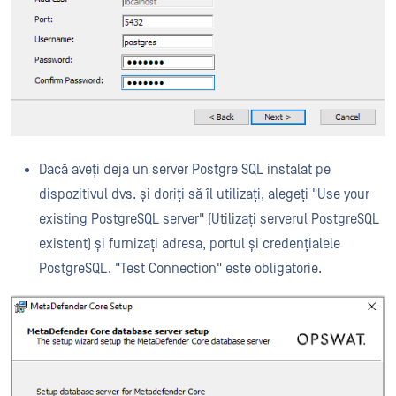
Dacă aveți deja un server Postgre SQL instalat pe
dispozitivul dvs. și doriți să îl utilizați, alegeți "Use your
existing PostgreSQL server" (Utilizați serverul PostgreSQL
existent) și furnizați adresa, portul și credențialele
PostgreSQL. "Test Connection" este obligatorie.