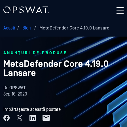
Acasă
/
Blog
/
MetaDefender Core 4.19.0 Lansare
ANUNȚURI DE PRODUSE
MetaDefender Core 4.19.0
Lansare
De
OPSWAT
Sep 16, 2020
Împărtășește această postare