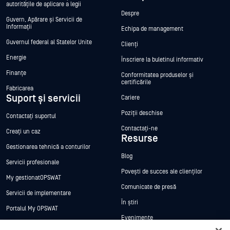
autoritățile de aplicare a legii
Despre
Guvern, Apărare și Servicii de
Informații
Echipa de management
Guvernul federal al Statelor Unite
Clienți
Energie
Înscriere la buletinul informativ
Finanțe
Conformitatea produselor și
certificările
Fabricarea
Suport și servicii
Cariere
Poziții deschise
Contactați suportul
Contactați-ne
Creați un caz
Resurse
Gestionarea tehnică a conturilor
Blog
Servicii profesionale
Povești de succes ale clienților
My gestionatOPSWAT
Comunicate de presă
Servicii de implementare
În știri
Portalul My OPSWAT
Evenimente
Documentație tehnică