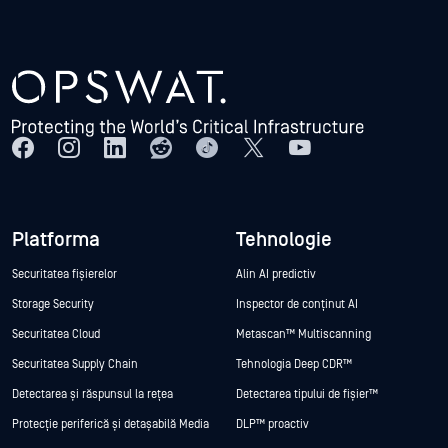
Platforma
Tehnologie
Securitatea fișierelor
Alin AI predictiv
Storage Security
Inspector de conținut AI
Securitatea Cloud
Metascan™ Multiscanning
Securitatea Supply Chain
Tehnologia Deep CDR™
Detectarea și răspunsul la rețea
Detectarea tipului de fișier™
Protecție periferică și detașabilă Media
DLP™ proactiv