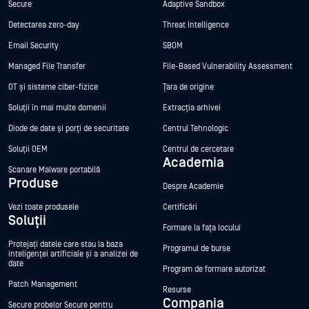
Secure
Adaptive Sandbox
Detectarea zero-day
Threat Intelligence
Email Security
SBOM
Managed File Transfer
File-Based Vulnerability Assessment
OT și sisteme ciber-fizice
Țara de origine
Soluții în mai multe domenii
Extracția arhivei
Diode de date și porți de securitate
Centrul Tehnologic
Soluții OEM
Centrul de cercetare
Academia
Scanare Malware portabilă
Produse
Despre Academie
Vezi toate produsele
Certificări
Soluții
Formare la fața locului
Protejați datele care stau la baza
Programul de burse
inteligenței artificiale și a analizei de
date
Program de formare autorizat
Patch Management
Resurse
Compania
Secure probelor Secure pentru