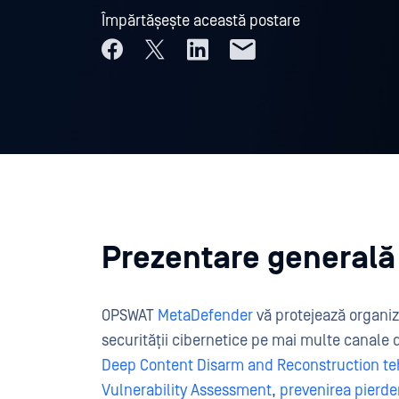
Împărtășește această postare
Prezentare generală
OPSWAT
MetaDefender
vă protejează organiz
securității cibernetice pe mai multe canale 
Deep Content Disarm and Reconstruction t
Vulnerability Assessment
,
prevenirea pierder