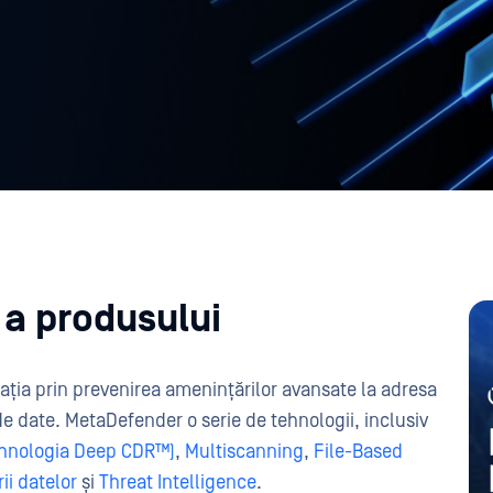
 a produsului
ația prin prevenirea amenințărilor avansate la adresa
de date. MetaDefender o serie de tehnologii, inclusiv
ehnologia Deep CDR™)
,
Multiscanning
,
File-Based
ii datelor
și
Threat Intelligence
.