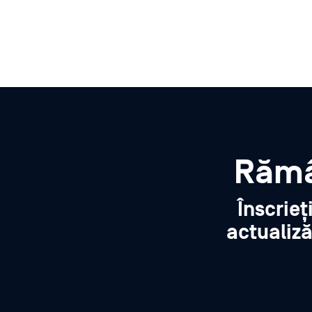
Rămâ
Înscrieț
actualiză