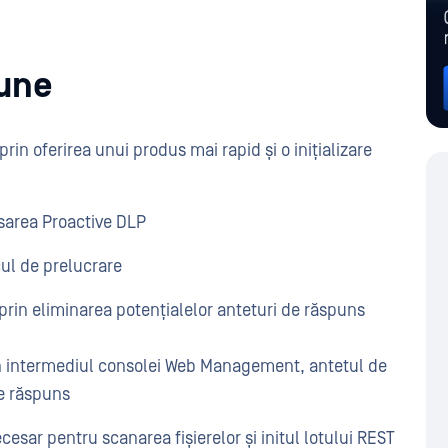
iune
rin oferirea unui produs mai rapid și o inițializare
sarea Proactive DLP
cul de prelucrare
 prin eliminarea potențialelor anteturi de răspuns
rin intermediul consolei Web Management, antetul de
de răspuns
esar pentru scanarea fișierelor și initul lotului REST