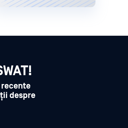
SWAT!
i recente
ții despre