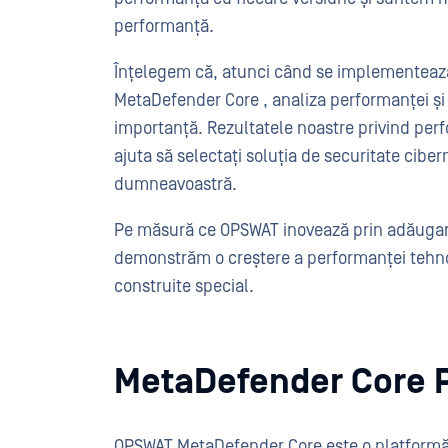
performanță.
Înțelegem că, atunci când se implementează 
MetaDefender Core , analiza performanței și 
importanță. Rezultatele noastre privind per
ajuta să selectați soluția de securitate ciber
dumneavoastră.
Pe măsură ce OPSWAT inovează prin adăugarea 
demonstrăm o creștere a performanței tehnol
construite special.
MetaDefender Core P
OPSWAT MetaDefender Core este o platformă 