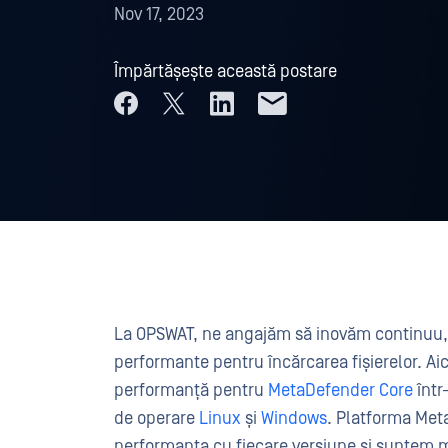
Nov 17, 2023
Împărtășește această postare
La OPSWAT, ne angajăm să inovăm continuu, of
performante pentru încărcarea fișierelor. Aic
performanță pentru
MetaDefender Core
într
de operare
Linux
și
Windows
. Platforma Me
performanța cu fiecare versiune și suntem m