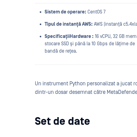
Sistem de operare:
CentOS 7
Tipul de instanță AWS:
AWS (instanță c5.4xl
SpecificațiiHardware :
16 vCPU, 32 GB memo
stocare SSD și până la 10 Gbps de lățime de
bandă de rețea.
Un instrument Python personalizat a jucat ro
dintr-un dosar desemnat către MetaDefende
Set de date