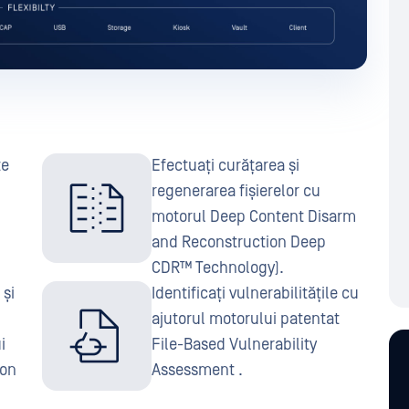
te
Efectuați curățarea și
regenerarea fișierelor cu
motorul Deep Content Disarm
and Reconstruction Deep
CDR™ Technology).
 și
Identificați vulnerabilitățile cu
ajutorul motorului patentat
i
File-Based Vulnerability
ion
Assessment .
.