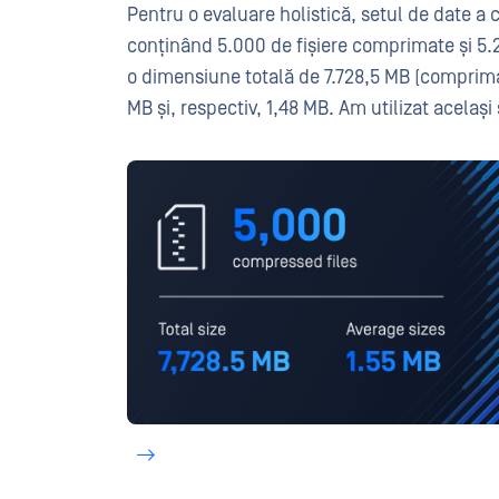
Pentru o evaluare holistică, setul de date a c
conținând 5.000 de fișiere comprimate și 5.2
o dimensiune totală de 7.728,5 MB (comprimat
MB și, respectiv, 1,48 MB. Am utilizat acelaș