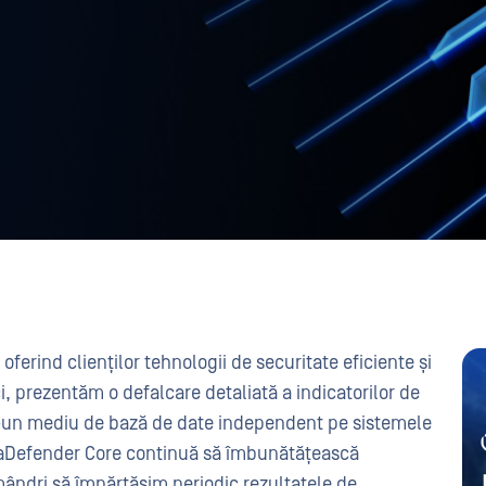
erind clienților tehnologii de securitate eficiente și
i, prezentăm o defalcare detaliată a indicatorilor de
-un mediu de bază de date independent pe sistemele
taDefender Core continuă să îmbunătățească
ândri să împărtășim periodic rezultatele de