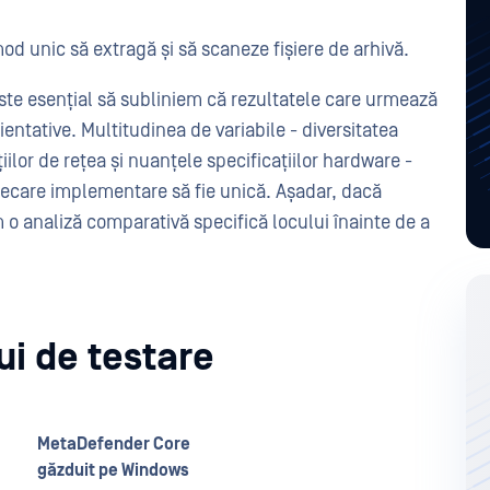
od unic să extragă și să scaneze fișiere de arhivă.
 este esențial să subliniem că rezultatele care urmează
ientative. Multitudinea de variabile - diversitatea
iilor de rețea și nuanțele specificațiilor hardware -
iecare implementare să fie unică. Așadar, dacă
 o analiză comparativă specifică locului înainte de a
i de testare
MetaDefender Core
găzduit pe Windows