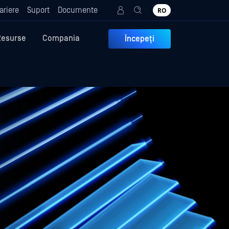
ariere
Suport
Documente
RO
Resurse
Compania
Începeți