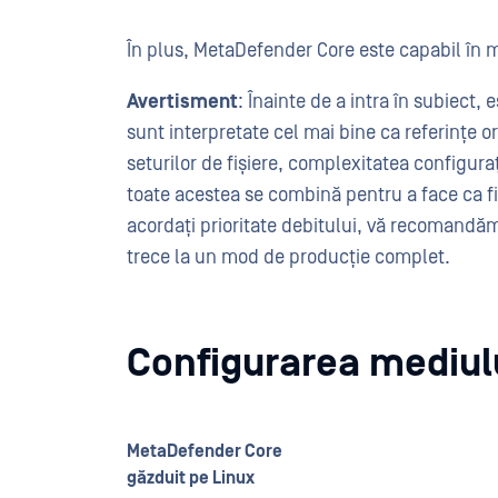
În plus, MetaDefender Core este capabil în m
Avertisment
: Înainte de a intra în subiect,
sunt interpretate cel mai bine ca referințe or
seturilor de fișiere, complexitatea configuraț
toate acestea se combină pentru a face ca f
acordați prioritate debitului, vă recomandăm
trece la un mod de producție complet.
Configurarea mediulu
MetaDefender Core
găzduit pe Linux