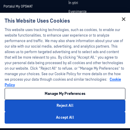
În știri
Portalul My OPSWAT
Evenimente
Documentație tehnică
This Website Uses Cookies
Webinare
Formare
Hey there!
Fișe de date
This website uses tracking technologies, such as cookies, to enable our
Programul de gestionare a
I'm Ozzy, your OPSWAT virtual assistant.
website functionalities, to enhance user experience or to analyze
vulnerabilităților
Cărți albe
How can I help you secure what's critical
performance and traffic. We may also share information about your use of
Parteneri
today?
our site with our social media, advertising, and analytics partners. This
Instrumente gratuite
allows us to perform targeted advertising and to select ads and content
Certificare
that will be more relevant to you. By clicking “Accept All,” you agree to
Parteneri tehnologici
your personal data being processed by all cookies and other technologies
on our website. Click “Reject All” to refuse, or “Manage My Preferences” to
Program de parteneriat de canal
manage your choices. See our Cookie Policy for more details on the how
we process your data through cookies and similar technologies:
Cookie
©2026 OPSWAT . Toate drepturile rezervate. OPSWAT, MetaDefender, Metascan,
Policy
MetaAccess, OPSWAT , Trust no File. Trust No Device., OPSWAT , Protecting the
World's Critical Infrastructure, Deep CDR™ Technology, InQuest, logo-ul InQuest,
Manage My Preferences
DFI, RetroHunt, Deep File Inspection și Join the Hunt sunt mărci comerciale ale
OPSWAT . Mărcile comerciale ale terților sunt proprietatea deținătorilor respectivi.
Informații juridice
Politica de confidențialitate
Gestionarea preferințelor
Reject All
cookie
Opțiunile dvs. de confidențialitate din California
Privacy Policy
Accept All