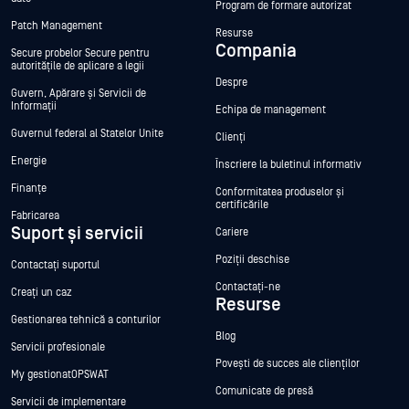
Program de formare autorizat
Patch Management
Resurse
Compania
Secure probelor Secure pentru
autoritățile de aplicare a legii
Despre
Guvern, Apărare și Servicii de
Informații
Echipa de management
Guvernul federal al Statelor Unite
Clienți
Energie
Înscriere la buletinul informativ
Finanțe
Conformitatea produselor și
certificările
Fabricarea
Suport și servicii
Cariere
Poziții deschise
Contactați suportul
Contactați-ne
Creați un caz
Resurse
Gestionarea tehnică a conturilor
Blog
Servicii profesionale
Povești de succes ale clienților
My gestionatOPSWAT
Comunicate de presă
Servicii de implementare