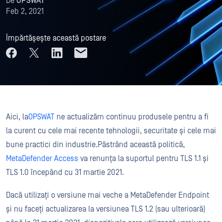
De
OPSWAT
Feb 2, 2021
Împărtășește această postare
Aici, la
OPSWAT
ne actualizăm continuu produsele pentru a fi
la curent cu cele mai recente tehnologii, securitate și cele mai
bune practici din industrie.Păstrând această politică,
MetaDefender Access
va renunța la suportul pentru TLS 1.1 și
TLS 1.0 începând cu 31 martie 2021.
Dacă utilizați o versiune mai veche a MetaDefender Endpoint
și nu faceți actualizarea la versiunea TLS 1.2 (sau ulterioară)