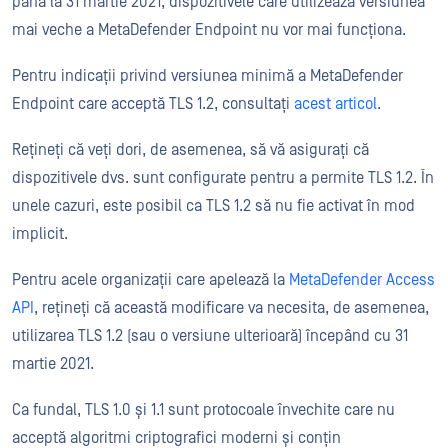
până la 31 martie 2021, dispozitivele care utilizează versiunea
mai veche a MetaDefender Endpoint nu vor mai funcționa.
Pentru indicații privind versiunea minimă a MetaDefender
Endpoint care acceptă TLS 1.2, consultați
acest articol
.
Rețineți că veți dori, de asemenea, să vă asigurați că
dispozitivele dvs. sunt configurate pentru a permite TLS 1.2. În
unele cazuri, este posibil ca TLS 1.2 să nu fie activat în mod
implicit.
Pentru acele organizații care apelează la
MetaDefender Access
API
, rețineți că această modificare va necesita, de asemenea,
utilizarea TLS 1.2 (sau o versiune ulterioară) începând cu 31
martie 2021.
Ca fundal, TLS 1.0 și 1.1 sunt protocoale învechite care nu
acceptă algoritmi criptografici moderni și conțin