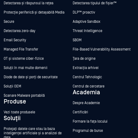
Detectarea și răspunsul la rețea
Detectarea tipului de fișier™
Protecție periferică și detașabilă Media
DLP™ proactiv
Secure
Adaptive Sandbox
Detectarea zero-day
Threat Intelligence
Email Security
SBOM
Managed File Transfer
File-Based Vulnerability Assessment
OT și sisteme ciber-fizice
Țara de origine
Soluții în mai multe domenii
Extracția arhivei
Diode de date și porți de securitate
Centrul Tehnologic
Soluții OEM
Centrul de cercetare
Academia
Scanare Malware portabilă
Produse
Despre Academie
Vezi toate produsele
Certificări
Soluții
Formare la fața locului
Protejați datele care stau la baza
Programul de burse
inteligenței artificiale și a analizei de
date