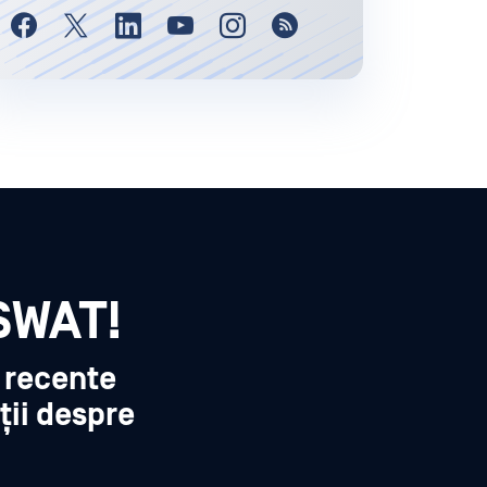
SWAT!
i recente
ții despre