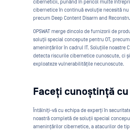
ciberneticii, punând în pericol multe întrepri
cibernetice în continuă evoluție necesită nu d
precum Deep Content Disarm and Reconstruc
OPSWAT merge dincolo de furnizorii de produs
soluții special concepute pentru OT, precum 
amenințărilor în cadrul IT. Soluțiile noastr
detecta riscurile cibernetice cunoscute, ci ș
exploateze vulnerabilitățile necunoscute.
Faceți cunoștință cu
Întâlniți-vă cu echipa de experți în securita
noastră completă de soluții special conceput
amenințărilor cibernetice, a atacurilor de tip 