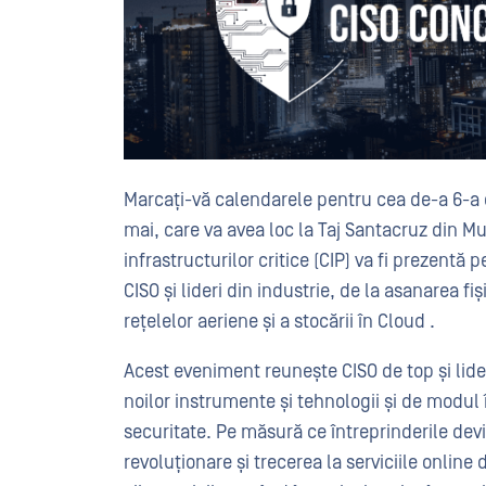
Marcați-vă calendarele pentru cea de-a 6-a 
mai, care va avea loc la Taj Santacruz din 
infrastructurilor critice (CIP) va fi prezentă
CISO și lideri din industrie, de la asanarea f
rețelelor aeriene și a stocării în Cloud .
Acest eveniment reunește CISO de top și lideri
noilor instrumente și tehnologii și de modul 
securitate. Pe măsură ce întreprinderile devi
revoluționare și trecerea la serviciile online 