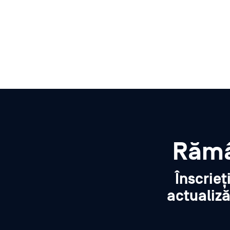
Rămâ
Înscrieț
actualiză