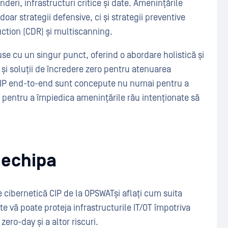
nderi, infrastructuri critice și date. Amenințările
oar strategii defensive, ci și strategii preventive
tion (CDR) și multiscanning.
e cu un singur punct, oferind o abordare holistică și
și soluții de încredere zero pentru atenuarea
e CIP end-to-end sunt concepute nu numai pentru a
i pentru a împiedica amenințările rău intenționate să
 echipa
te cibernetică CIP de la OPSWATși aflați cum suita
e vă poate proteja infrastructurile IT/OT împotriva
zero-day și a altor riscuri.