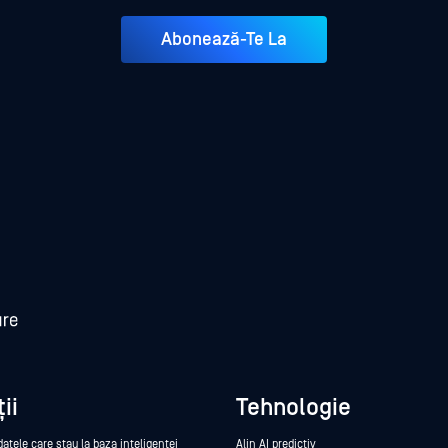
Abonează-Te La
ii
Tehnologie
datele care stau la baza inteligenței
Alin AI predictiv