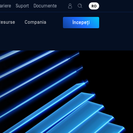
ariere
Suport
Documente
RO
Resurse
Compania
Începeți