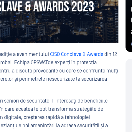
ediție a evenimentului
CISO Conclave & Awards
din 12
Mumbai. Echipa OPSWATde experți în protecția
 pentru a discuta provocările cu care se confruntă mulți
ișierelor și perimetrele nesecurizate la securizarea
 seniori de securitate IT interesați de beneficiile
în care acestea le pot transforma strategiile de
n digitale, creșterea rapidă a tehnologiei
dezlănțuie noi amenințări la adresa securității și a