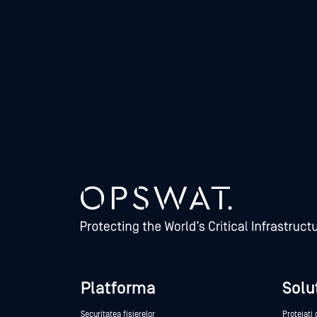
Platforma
Soluț
Securitatea fișierelor
Protejați 