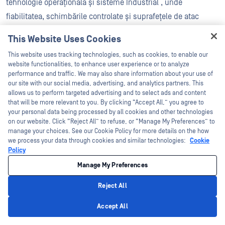
tehnologie operațională și sisteme Industrial , unde
fiabilitatea, schimbările controlate și suprafețele de atac
reduse sunt esențiale. Fișierele trebuie să circule exclusiv
This Website Uses Cookies
prin fluxuri de lucru controlate, care includ o inspecție înainte
Hey there!
This website uses tracking technologies, such as cookies, to enable our
de livrare și limite de încredere clar stabilite.
I'm Ozzy, your OPSWAT virtual assistant.
website functionalities, to enhance user experience or to analyze
How can I help you secure what's critical
performance and traffic. We may also share information about your use of
today?
our site with our social media, advertising, and analytics partners. This
Cum să transferați fișiere între zonele cu
allows us to perform targeted advertising and to select ads and content
nivel scăzut și ridicat de încredere fără a
that will be more relevant to you. By clicking “Accept All,” you agree to
expune rețeaua la riscuri de intrare
your personal data being processed by all cookies and other technologies
on our website. Click “Reject All” to refuse, or “Manage My Preferences” to
manage your choices. See our Cookie Policy for more details on the how
Fișierele ar trebui să circule între zonele cu nivel scăzut și
we process your data through cookies and similar technologies:
Cookie
ridicat de încredere fără a fi expuse la trafic de intrare, prin
Policy
utilizarea recuperării de tip „pull”, a transferurilor mediate, a
Manage My Preferences
stocării temporare controlate sau a opțiunilor de transfer
Reject All
unidirecțional. Rețelele sensibile ar trebui să evite
Privacy Policy
deschiderea unor căi generale de intrare pentru livrarea
Accept All
fișierelor provenite de la parteneri sau de pe internet.