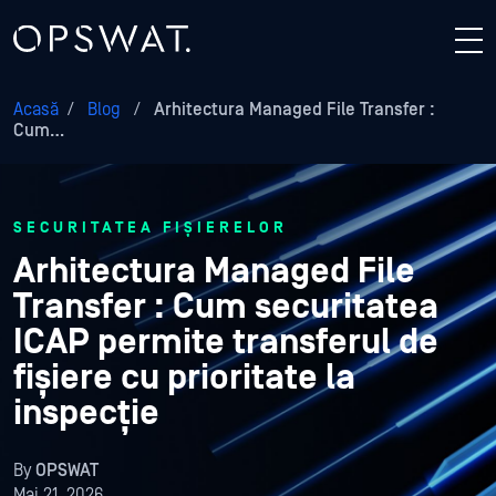
Acasă
/
Blog
/
Arhitectura Managed File Transfer :
Cum…
SECURITATEA FIȘIERELOR
Arhitectura Managed File
Transfer : Cum securitatea
ICAP permite transferul de
fișiere cu prioritate la
inspecție
By
OPSWAT
Mai 21, 2026