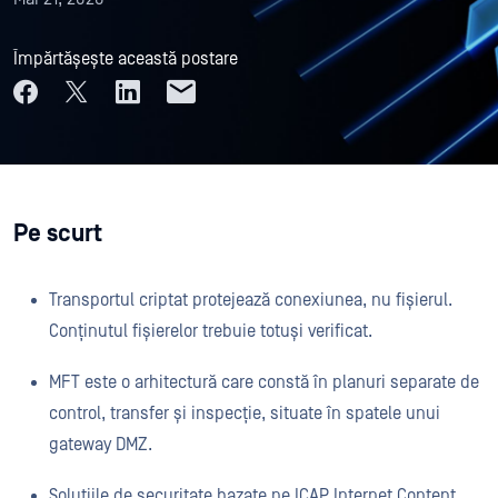
Împărtășește această postare
Pe scurt
Transportul criptat protejează conexiunea, nu fișierul.
Conținutul fișierelor trebuie totuși verificat.
MFT este o arhitectură care constă în planuri separate de
control, transfer și inspecție, situate în spatele unui
gateway DMZ.
Soluțiile de securitate bazate pe ICAP Internet Content