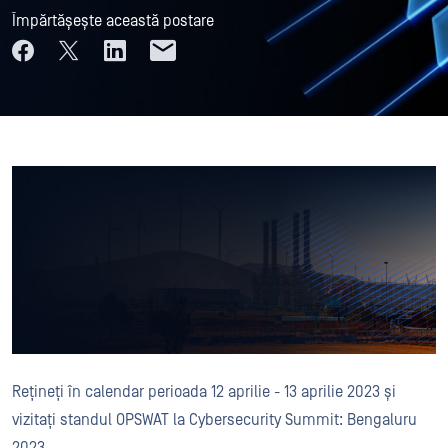
Împărtășește această postare
Rețineți în calendar perioada 12 aprilie - 13 aprilie 2023 și
vizitați standul OPSWAT la Cybersecurity Summit: Bengaluru