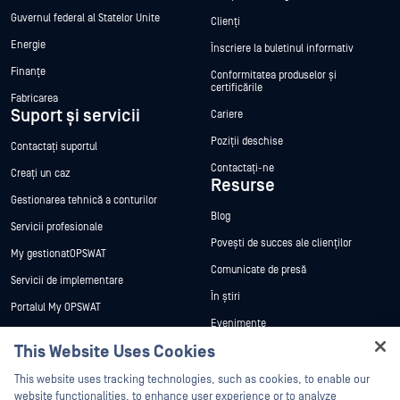
Guvernul federal al Statelor Unite
Clienți
Energie
Înscriere la buletinul informativ
Finanțe
Conformitatea produselor și
certificările
Fabricarea
Suport și servicii
Cariere
Poziții deschise
Contactați suportul
Contactați-ne
Creați un caz
Resurse
Gestionarea tehnică a conturilor
Blog
Servicii profesionale
Povești de succes ale clienților
My gestionatOPSWAT
Comunicate de presă
Servicii de implementare
În știri
Portalul My OPSWAT
Evenimente
Documentație tehnică
This Website Uses Cookies
Webinare
Formare
Hey there!
Fișe de date
This website uses tracking technologies, such as cookies, to enable our
Programul de gestionare a
I'm Ozzy, your OPSWAT virtual assistant.
website functionalities, to enhance user experience or to analyze