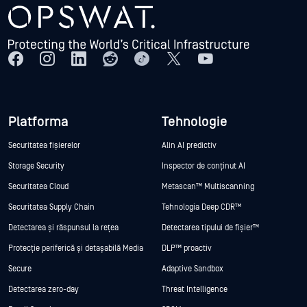
Platforma
Tehnologie
Securitatea fișierelor
Alin AI predictiv
Storage Security
Inspector de conținut AI
Securitatea Cloud
Metascan™ Multiscanning
Securitatea Supply Chain
Tehnologia Deep CDR™
Detectarea și răspunsul la rețea
Detectarea tipului de fișier™
Protecție periferică și detașabilă Media
DLP™ proactiv
Secure
Adaptive Sandbox
Detectarea zero-day
Threat Intelligence