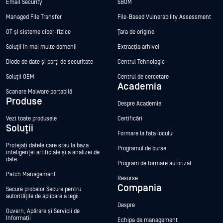
Email Security
SBOM
Managed File Transfer
File-Based Vulnerability Assessment
OT și sisteme ciber-fizice
Țara de origine
Soluții în mai multe domenii
Extracția arhivei
Diode de date și porți de securitate
Centrul Tehnologic
Soluții OEM
Centrul de cercetare
Academia
Scanare Malware portabilă
Produse
Despre Academie
Vezi toate produsele
Certificări
Soluții
Formare la fața locului
Protejați datele care stau la baza
Programul de burse
inteligenței artificiale și a analizei de
date
Program de formare autorizat
Patch Management
Resurse
Compania
Secure probelor Secure pentru
autoritățile de aplicare a legii
Despre
Guvern, Apărare și Servicii de
Informații
Echipa de management