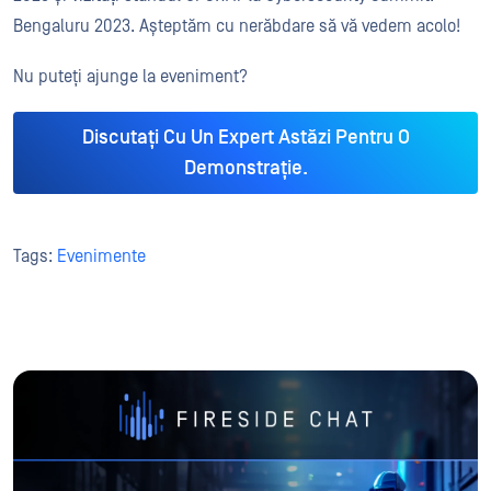
Bengaluru 2023. Așteptăm cu nerăbdare să vă vedem acolo!
Nu puteți ajunge la eveniment?
Discutați Cu Un Expert Astăzi Pentru O
Demonstrație.
Tags:
Evenimente