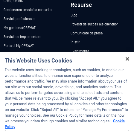
Creați un caz
Resurse
Gestionarea tehnică a conturilor
Blog
Servicii profesionale
Povești de succes ale clienților
My gestionatOPSWAT
Comunicate de presă
Servicii de implementare
În știri
Portalul My OPSWAT
Evenimente
Documentație tehnică
This Website Uses Cookies
Webinare
Formare
Hey there!
Fișe de date
This website uses tracking technologies, such as cookies, to enable our
Programul de gestionare a
I'm Ozzy, your OPSWAT virtual assistant.
website functionalities, to enhance user experience or to analyze
vulnerabilităților
Cărți albe
How can I help you secure what's critical
performance and traffic. We may also share information about your use of
Parteneri
today?
our site with our social media, advertising, and analytics partners. This
Instrumente gratuite
allows us to perform targeted advertising and to select ads and content
Certificare
that will be more relevant to you. By clicking “Accept All,” you agree to
Parteneri tehnologici
your personal data being processed by all cookies and other technologies
on our website. Click “Reject All” to refuse, or “Manage My Preferences” to
Program de parteneriat de canal
manage your choices. See our Cookie Policy for more details on the how
we process your data through cookies and similar technologies:
Cookie
©2026 OPSWAT . Toate drepturile rezervate. OPSWAT, MetaDefender, Metascan,
Policy
MetaAccess, OPSWAT , Trust no File. Trust No Device., OPSWAT , Protecting the