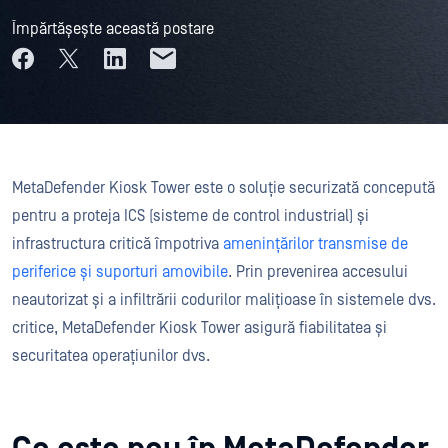
Împărtășește această postare
MetaDefender Kiosk Tower este o soluție securizată concepută
pentru a proteja ICS (sisteme de control industrial) și
infrastructura critică împotriva
amenințărilor transmise de
periferice și suporturi amovibile
. Prin prevenirea accesului
neautorizat și a infiltrării codurilor malițioase în sistemele dvs.
critice, MetaDefender Kiosk Tower asigură fiabilitatea și
securitatea operațiunilor dvs.