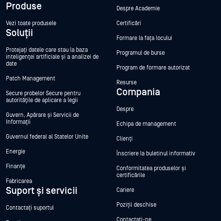
Produse
Despre Academie
Vezi toate produsele
Certificări
Soluții
Formare la fața locului
Protejați datele care stau la baza
Programul de burse
inteligenței artificiale și a analizei de
date
Program de formare autorizat
Patch Management
Resurse
Compania
Secure probelor Secure pentru
autoritățile de aplicare a legii
Despre
Guvern, Apărare și Servicii de
Informații
Echipa de management
Guvernul federal al Statelor Unite
Clienți
Energie
Înscriere la buletinul informativ
Finanțe
Conformitatea produselor și
certificările
Fabricarea
Suport și servicii
Cariere
Poziții deschise
Contactați suportul
Contactați-ne