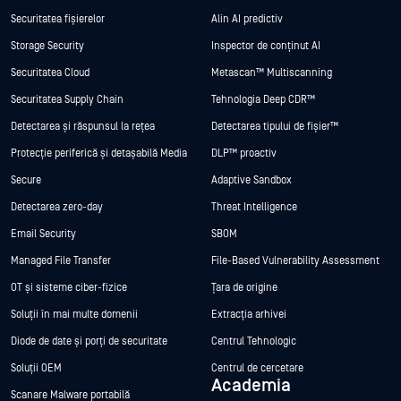
Securitatea fișierelor
Alin AI predictiv
Storage Security
Inspector de conținut AI
Securitatea Cloud
Metascan™ Multiscanning
Securitatea Supply Chain
Tehnologia Deep CDR™
Detectarea și răspunsul la rețea
Detectarea tipului de fișier™
Protecție periferică și detașabilă Media
DLP™ proactiv
Secure
Adaptive Sandbox
Detectarea zero-day
Threat Intelligence
Email Security
SBOM
Managed File Transfer
File-Based Vulnerability Assessment
OT și sisteme ciber-fizice
Țara de origine
Soluții în mai multe domenii
Extracția arhivei
Diode de date și porți de securitate
Centrul Tehnologic
Soluții OEM
Centrul de cercetare
Academia
Scanare Malware portabilă