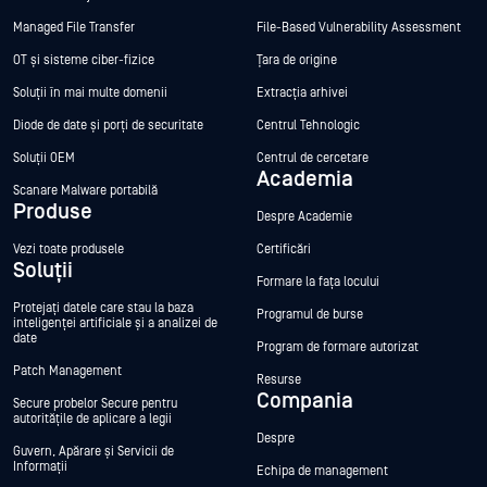
Managed File Transfer
File-Based Vulnerability Assessment
OT și sisteme ciber-fizice
Țara de origine
Soluții în mai multe domenii
Extracția arhivei
Diode de date și porți de securitate
Centrul Tehnologic
Soluții OEM
Centrul de cercetare
Academia
Scanare Malware portabilă
Produse
Despre Academie
Vezi toate produsele
Certificări
Soluții
Formare la fața locului
Protejați datele care stau la baza
Programul de burse
inteligenței artificiale și a analizei de
date
Program de formare autorizat
Patch Management
Resurse
Compania
Secure probelor Secure pentru
autoritățile de aplicare a legii
Despre
Guvern, Apărare și Servicii de
Informații
Echipa de management