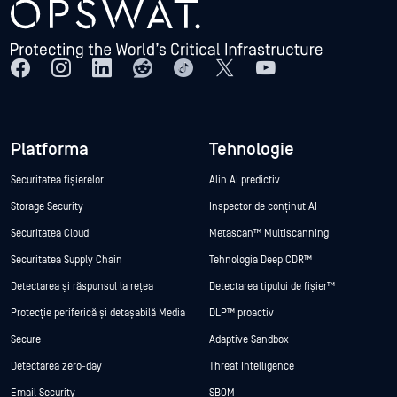
Platforma
Tehnologie
Securitatea fișierelor
Alin AI predictiv
Storage Security
Inspector de conținut AI
Securitatea Cloud
Metascan™ Multiscanning
Securitatea Supply Chain
Tehnologia Deep CDR™
Detectarea și răspunsul la rețea
Detectarea tipului de fișier™
Protecție periferică și detașabilă Media
DLP™ proactiv
Secure
Adaptive Sandbox
Detectarea zero-day
Threat Intelligence
Email Security
SBOM