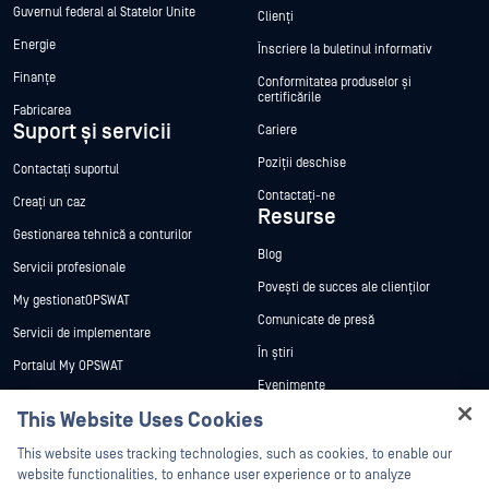
Guvernul federal al Statelor Unite
Clienți
Energie
Înscriere la buletinul informativ
Finanțe
Conformitatea produselor și
certificările
Fabricarea
Suport și servicii
Cariere
Poziții deschise
Contactați suportul
Contactați-ne
Creați un caz
Resurse
Gestionarea tehnică a conturilor
Blog
Servicii profesionale
Povești de succes ale clienților
My gestionatOPSWAT
Comunicate de presă
Servicii de implementare
În știri
Portalul My OPSWAT
Evenimente
Documentație tehnică
This Website Uses Cookies
Webinare
Formare
Hey there!
Fișe de date
This website uses tracking technologies, such as cookies, to enable our
Programul de gestionare a
I'm Ozzy, your OPSWAT virtual assistant.
website functionalities, to enhance user experience or to analyze
vulnerabilităților
Cărți albe