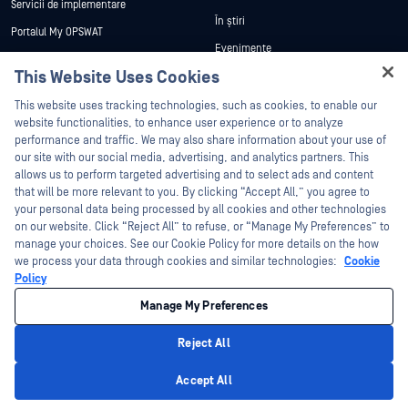
Servicii de implementare
În știri
Portalul My OPSWAT
Evenimente
Documentație tehnică
This Website Uses Cookies
Webinare
Formare
Hey there!
Fișe de date
This website uses tracking technologies, such as cookies, to enable our
Programul de gestionare a
I'm Ozzy, your OPSWAT virtual assistant.
website functionalities, to enhance user experience or to analyze
vulnerabilităților
Cărți albe
How can I help you secure what's critical
performance and traffic. We may also share information about your use of
Parteneri
today?
our site with our social media, advertising, and analytics partners. This
Instrumente gratuite
allows us to perform targeted advertising and to select ads and content
Certificare
that will be more relevant to you. By clicking “Accept All,” you agree to
Parteneri tehnologici
your personal data being processed by all cookies and other technologies
on our website. Click “Reject All” to refuse, or “Manage My Preferences” to
Program de parteneriat de canal
manage your choices. See our Cookie Policy for more details on the how
we process your data through cookies and similar technologies:
Cookie
©2026 OPSWAT . Toate drepturile rezervate. OPSWAT, MetaDefender, Metascan,
Policy
MetaAccess, OPSWAT , Trust no File. Trust No Device., OPSWAT , Protecting the
World's Critical Infrastructure, Deep CDR™ Technology, InQuest, logo-ul InQuest,
Manage My Preferences
DFI, RetroHunt, Deep File Inspection și Join the Hunt sunt mărci comerciale ale
OPSWAT . Mărcile comerciale ale terților sunt proprietatea deținătorilor respectivi.
Informații juridice
Politica de confidențialitate
Gestionarea preferințelor
Reject All
cookie
Opțiunile dvs. de confidențialitate din California
Privacy Policy
Accept All