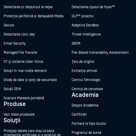
Detectarea și răspunsul la rețea
Detectarea tipului de fișier™
Protecție periferică și detașabilă Media
DLP™ proactiv
Secure
Adaptive Sandbox
Detectarea zero-day
Threat Intelligence
Email Security
SBOM
Managed File Transfer
File-Based Vulnerability Assessment
OT și sisteme ciber-fizice
Țara de origine
Soluții în mai multe domenii
Extracția arhivei
Diode de date și porți de securitate
Centrul Tehnologic
Soluții OEM
Centrul de cercetare
Academia
Scanare Malware portabilă
Produse
Despre Academie
Vezi toate produsele
Certificări
Soluții
Formare la fața locului
Protejați datele care stau la baza
Programul de burse
inteligenței artificiale și a analizei de