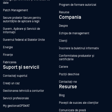
date
Program de formare autorizat
Patch Management
Resurse
Compania
Secure probelor Secure pentru
autoritățile de aplicare a legii
Despre
Guvern, Apărare și Servicii de
Informații
Echipa de management
Guvernul federal al Statelor Unite
Clienți
Energie
Înscriere la buletinul informativ
Finanțe
Conformitatea produselor și
certificările
Fabricarea
Suport și servicii
Cariere
Poziții deschise
Contactați suportul
Contactați-ne
Creați un caz
Resurse
Gestionarea tehnică a conturilor
Blog
Servicii profesionale
Povești de succes ale clienților
My gestionatOPSWAT
Comunicate de presă