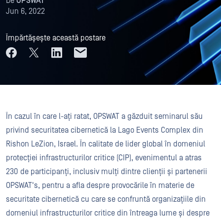
De
OPSWAT
Jun 6, 2022
Împărtășește această postare
În cazul în care l-ați ratat, OPSWAT a găzduit seminarul său
privind securitatea cibernetică la Lago Events Complex din
Rishon LeZion, Israel. În calitate de lider global în domeniul
protecției infrastructurilor critice (CIP), evenimentul a atras
230 de participanți, inclusiv mulți dintre clienții și partenerii
OPSWAT's, pentru a afla despre provocările în materie de
securitate cibernetică cu care se confruntă organizațiile din
domeniul infrastructurilor critice din întreaga lume și despre