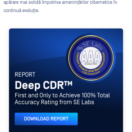
apărare mai solidă împotriva amenințărilor cibernetice în
continuă evoluție.
RAPORT
Tehnologia Deep CDR™
Primul și singurul care a obținut o rată de acuratețe totală de 1
Descărcați Raportul