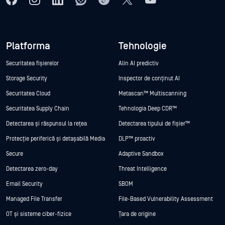
Platforma
Tehnologie
Securitatea fișierelor
Alin AI predictiv
Storage Security
Inspector de conținut AI
Securitatea Cloud
Metascan™ Multiscanning
Securitatea Supply Chain
Tehnologia Deep CDR™
Detectarea și răspunsul la rețea
Detectarea tipului de fișier™
Protecție periferică și detașabilă Media
DLP™ proactiv
Secure
Adaptive Sandbox
Detectarea zero-day
Threat Intelligence
Email Security
SBOM
Managed File Transfer
File-Based Vulnerability Assessment
OT și sisteme ciber-fizice
Țara de origine