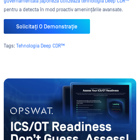
guvernamentală japoneză utilizează tehnologia Deep CDR™
pentru a detecta în mod proactiv amenințările avansate.
Solicitați O Demonstrație
Tags:
Tehnologia Deep CDR™