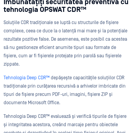
Îmbunătățiți securitatea preventivă cu
tehnologia OPSWAT CDR™
Soluțiile CDR tradiționale se luptă cu structurile de fișiere
complexe, ceea ce duce la o latență mai mare și la potențiale
rezultate pozitive false. De asemenea, este posibil ca acestea
să nu gestioneze eficient anumite tipuri sau formate de
fișiere, cum ar fi fișierele protejate prin parolă sau fișierele
zippate.
Tehnologia Deep CDR™
depășește capacitățile soluțiilor CDR
tradiționale prin curățarea recursivă a arhivelor imbricate din
tipuri de fișiere precum PDF-uri, imagini, fișiere ZIP și
documente Microsoft Office.
Tehnologia Deep CDR™ evaluează și verifică tipurile de fișiere
și integritatea acestora, creând marcaje pentru obiectele
aprobate și dezactivând în același timp fișierul original. Apoi