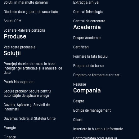
Soluții în mai multe domenii
Extracția arhivei
Diode de date și porți de securitate
Centrul Tehnologic
Soluții OEM
Centrul de cercetare
Academia
Scanare Malware portabilă
Produse
Despre Academie
Vezi toate produsele
Certificări
Soluții
Formare la fața locului
Protejați datele care stau la baza
Programul de burse
inteligenței artificiale și a analizei de
date
Program de formare autorizat
Patch Management
Resurse
Compania
Secure probelor Secure pentru
autoritățile de aplicare a legii
Despre
Guvern, Apărare și Servicii de
Informații
Echipa de management
Guvernul federal al Statelor Unite
Clienți
Energie
Înscriere la buletinul informativ
Finanțe
Conformitatea produselor și