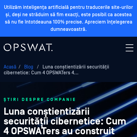
Utilizăm inteligența artificială pentru traducerile site-urilor
și, deși ne străduim să fim exacți, este posibil ca acestea
să nu fie întotdeauna 100% precise. Apreciem înțelegerea
dumneavoastră.
Acasă
/
Blog
/
Luna conștientizării securității
cibernetice: Cum 4 OPSWATers 4...
ȘTIRI DESPRE COMPANIE
Luna conștientizării
securității cibernetice: Cum
4 OPSWATers au construit