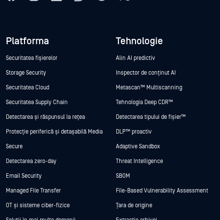
Platforma
Tehnologie
Securitatea fișierelor
Alin AI predictiv
Storage Security
Inspector de conținut AI
Securitatea Cloud
Metascan™ Multiscanning
Securitatea Supply Chain
Tehnologia Deep CDR™
Detectarea și răspunsul la rețea
Detectarea tipului de fișier™
Protecție periferică și detașabilă Media
DLP™ proactiv
Secure
Adaptive Sandbox
Detectarea zero-day
Threat Intelligence
Email Security
SBOM
Managed File Transfer
File-Based Vulnerability Assessment
OT și sisteme ciber-fizice
Țara de origine