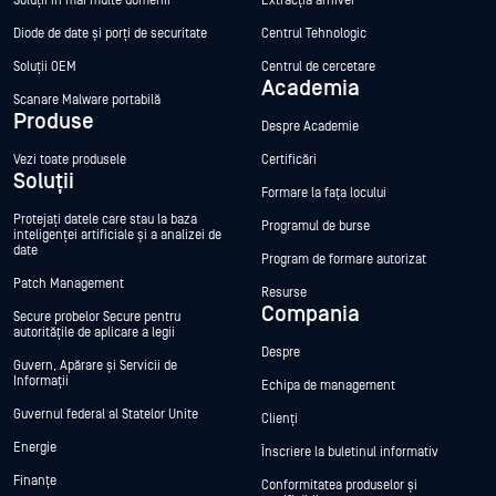
Soluții în mai multe domenii
Extracția arhivei
Diode de date și porți de securitate
Centrul Tehnologic
Soluții OEM
Centrul de cercetare
Academia
Scanare Malware portabilă
Produse
Despre Academie
Vezi toate produsele
Certificări
Soluții
Formare la fața locului
Protejați datele care stau la baza
Programul de burse
inteligenței artificiale și a analizei de
date
Program de formare autorizat
Patch Management
Resurse
Compania
Secure probelor Secure pentru
autoritățile de aplicare a legii
Despre
Guvern, Apărare și Servicii de
Informații
Echipa de management
Guvernul federal al Statelor Unite
Clienți
Energie
Înscriere la buletinul informativ
Finanțe
Conformitatea produselor și