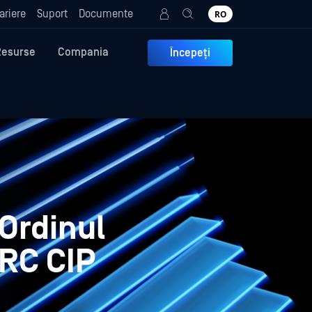
ariere
Suport
Documente
RO
Resurse
Compania
Începeți
Ordinul
ERC CIP