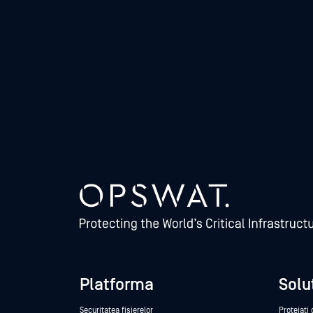
Platforma
Soluț
Securitatea fișierelor
Protejați 