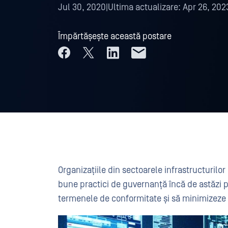
Jul 30, 2020
|
Ultima actualizare:
Apr 26, 202
Împărtășește această postare
Organizațiile din sectoarele infrastructurilo
bune practici de guvernanță încă de astăzi 
termenele de conformitate și să minimizeze r