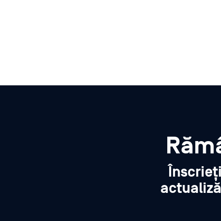
Rămâ
Înscrieț
actualiză