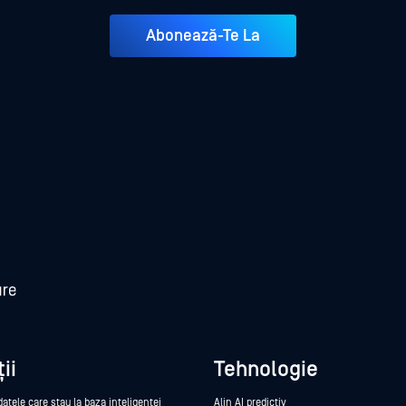
Abonează-Te La
ii
Tehnologie
datele care stau la baza inteligenței
Alin AI predictiv