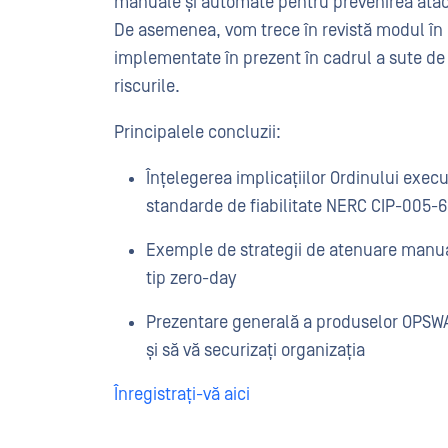
manuale și automate pentru prevenirea atacur
De asemenea, vom trece în revistă modul în
implementate în prezent în cadrul a sute de 
riscurile.
Principalele concluzii:
Înțelegerea implicațiilor Ordinului execu
standarde de fiabilitate NERC CIP-005-6,
Exemple de strategii de atenuare manua
tip zero-day
Prezentare generală a produselor OPSWAT
și să vă securizați organizația
Înregistrați-vă aici