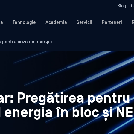
Blog
C
ma
Tehnologie
Academia
Servicii
Parteneri
pentru criza de energie...
I
r: Pregătirea pentru 
d energia în bloc și N