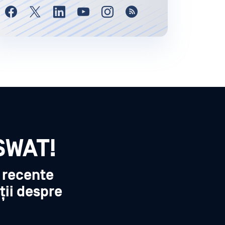
SWAT!
i recente
ții despre