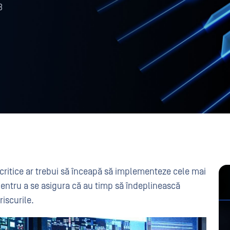
3
r critice ar trebui să înceapă să implementeze cele mai
pentru a se asigura că au timp să îndeplinească
iscurile.