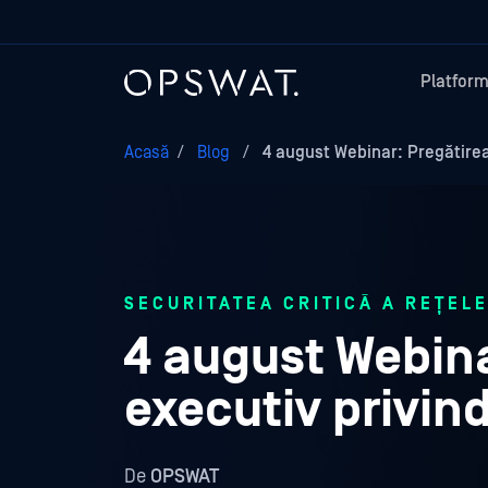
Platfor
Acasă
/
Blog
/
4 august Webinar: Pregătirea 
SECURITATEA CRITICĂ A REȚELE
4 august Webina
executiv privin
De
OPSWAT