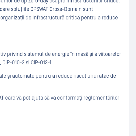
ilor de tip zero-day asupra infrastructurilor critice.
 care soluțiile OPSWAT Cross-Domain sunt
organizații de infrastructură critică pentru a reduce
tiv privind sistemul de energie în masă și a viitoarelor
 CIP-010-3 și CIP-013-1.
le și automate pentru a reduce riscul unui atac de
 care vă pot ajuta să vă conformați reglementărilor