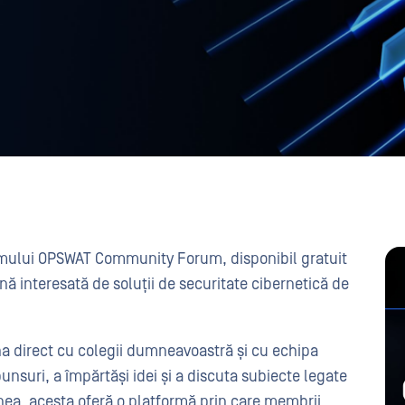
mului OPSWAT Community Forum, disponibil gratuit
oană interesată de soluții de securitate cibernetică de
na direct cu colegii dumneavoastră și cu echipa
nsuri, a împărtăși idei și a discuta subiecte legate
nea, acesta oferă o platformă prin care membrii