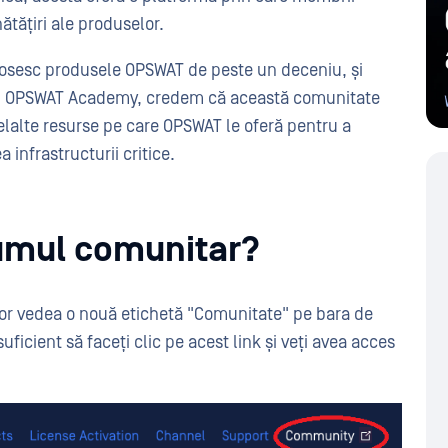
ătățiri ale produselor.
folosesc produsele OPSWAT de peste un deceniu, și
adrul OPSWAT Academy, credem că această comunitate
elalte resurse pe care OPSWAT le oferă pentru a
a infrastructurii critice.
umul comunitar?
T vor vedea o nouă etichetă "Comunitate" pe bara de
suficient să faceți clic pe acest link și veți avea acces