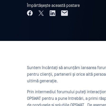
Împărtășește această postare
Suntem încântați să anunțăm lansarea foru
pentru clienții, partenerii și orice altă pers
ultimă generație.
Prin intermediul forumului puteți interacțio
OPSWAT pentru a pune întrebări, a primi răspu
de produsele și soluțiile OPSWAT . De aseme