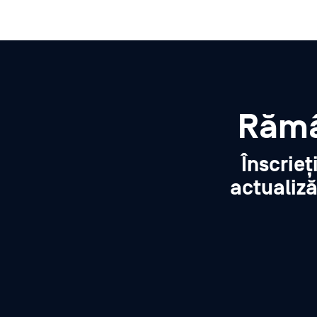
Rămâ
Înscrieț
actualiză