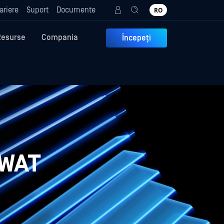
ariere
Suport
Documente
RO
Resurse
Compania
Începeți
SWAT