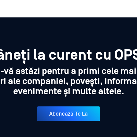
neți la curent cu OP
i-vă astăzi pentru a primi cele ma
ri ale companiei, povești, informa
evenimente și multe altele.
Abonează-Te La