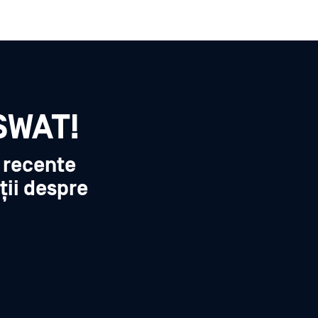
SWAT!
i recente
ții despre