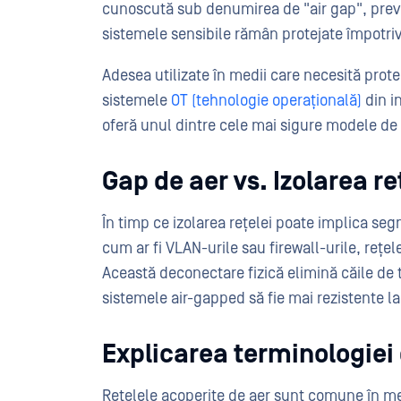
cunoscută sub denumirea de "air gap", previ
sistemele sensibile rămân protejate împotriv
Adesea utilizate în medii care necesită prote
sistemele
OT (tehnologie operațională)
din in
oferă unul dintre cele mai sigure modele de 
Gap de aer vs. Izolarea re
În timp ce izolarea rețelei poate implica seg
cum ar fi VLAN-urile sau firewall-urile, rețe
Această deconectare fizică elimină căile de t
sistemele air-gapped să fie mai rezistente 
Explicarea terminologiei 
Rețelele acoperite de aer sunt comune în med