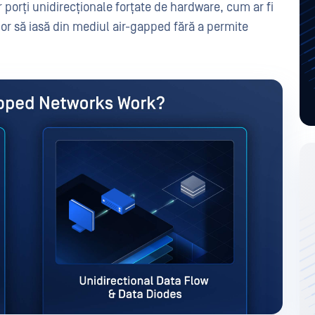
 porți unidirecționale forțate de hardware, cum ar fi
lor să iasă din mediul air-gapped fără a permite