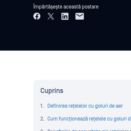
Împărtășește această postare
Cuprins
Definirea rețelelor cu goluri de aer
Cum funcționează rețelele cu goluri d