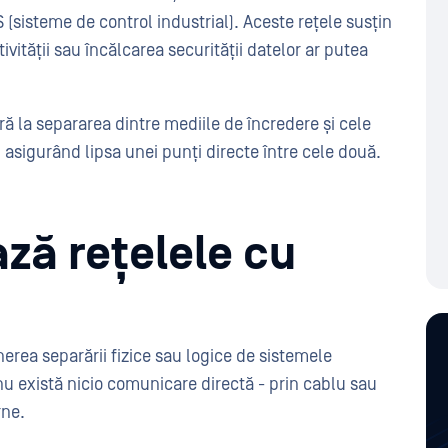
 (sisteme de control industrial). Aceste rețele susțin
ivității sau încălcarea securității datelor ar putea
ă la separarea dintre mediile de încredere și cele
 asigurând lipsa unei punți directe între cele două.
ză rețelele cu
rea separării fizice sau logice de sistemele
u există nicio comunicare directă - prin cablu sau
rne.