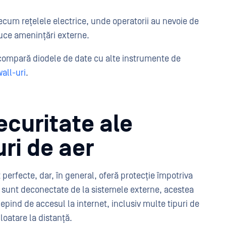
recum rețelele electrice, unde operatorii au nevoie de
oduce amenințări externe.
compară diodele de date cu alte instrumente de
all-uri
.
ecuritate ale
uri de aer
 perfecte, dar, în general, oferă protecție împotriva
 sunt deconectate de la sistemele externe, acestea
epind de accesul la internet, inclusiv multe tipuri de
oatare la distanță.