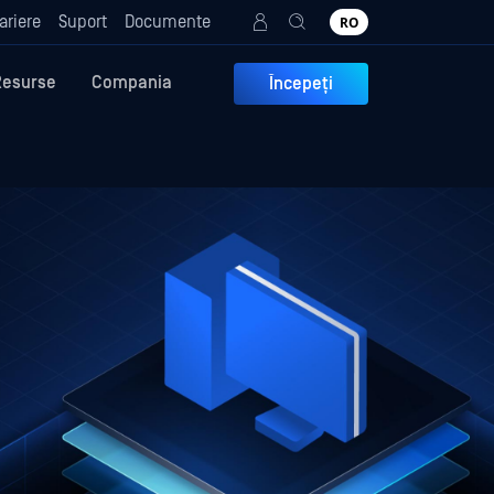
ariere
Suport
Documente
RO
Resurse
Compania
Începeți