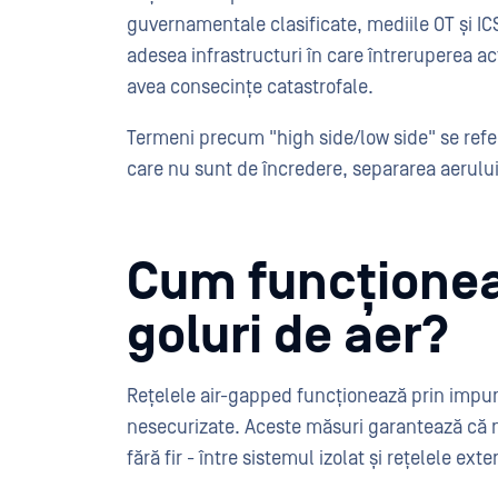
guvernamentale clasificate, mediile OT și ICS
adesea infrastructuri în care întreruperea act
avea consecințe catastrofale.
Termeni precum "high side/low side" se refer
care nu sunt de încredere, separarea aerului
Cum funcționea
goluri de aer?
Rețelele air-gapped funcționează prin impune
nesecurizate. Aceste măsuri garantează că n
fără fir - între sistemul izolat și rețelele exte