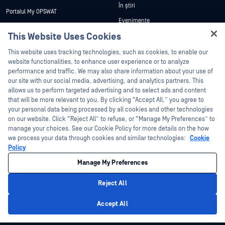
În știri
Portalul My OPSWAT
Evenimente
Documentație tehnică
This Website Uses Cookies
Webinare
Formare
Hey there!
Fișe de date
This website uses tracking technologies, such as cookies, to enable our
Programul de gestionare a
I'm Ozzy, your OPSWAT virtual assistant.
website functionalities, to enhance user experience or to analyze
vulnerabilităților
Cărți albe
How can I help you secure what's critical
performance and traffic. We may also share information about your use of
Parteneri
today?
our site with our social media, advertising, and analytics partners. This
Instrumente gratuite
allows us to perform targeted advertising and to select ads and content
Certificare
that will be more relevant to you. By clicking “Accept All,” you agree to
Parteneri tehnologici
your personal data being processed by all cookies and other technologies
on our website. Click “Reject All” to refuse, or “Manage My Preferences” to
Program de parteneriat de canal
manage your choices. See our Cookie Policy for more details on the how
we process your data through cookies and similar technologies:
Cookie
©2026 OPSWAT . Toate drepturile rezervate. OPSWAT, MetaDefender, Metascan,
Policy
MetaAccess, OPSWAT , Trust no File. Trust No Device., OPSWAT , Protecting the
World's Critical Infrastructure, Deep CDR™ Technology, InQuest, logo-ul InQuest,
Manage My Preferences
DFI, RetroHunt, Deep File Inspection și Join the Hunt sunt mărci comerciale ale
OPSWAT . Mărcile comerciale ale terților sunt proprietatea deținătorilor respectivi.
Informații juridice
Politica de confidențialitate
Gestionarea preferințelor
Reject All
cookie
Opțiunile dvs. de confidențialitate din California
Privacy Policy
Accept All