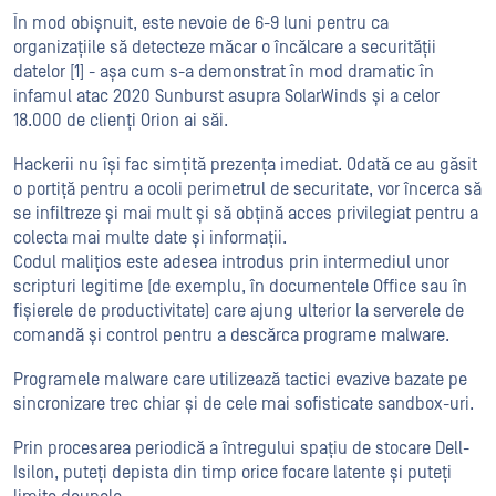
În mod obișnuit, este nevoie de 6-9 luni pentru ca
organizațiile să detecteze măcar o încălcare a securității
datelor [1] - așa cum s-a demonstrat în mod dramatic în
infamul atac 2020 Sunburst asupra SolarWinds și a celor
18.000 de clienți Orion ai săi.
Hackerii nu își fac simțită prezența imediat. Odată ce au găsit
o portiță pentru a ocoli perimetrul de securitate, vor încerca să
se infiltreze și mai mult și să obțină acces privilegiat pentru a
colecta mai multe date și informații.
Codul malițios este adesea introdus prin intermediul unor
scripturi legitime (de exemplu, în documentele Office sau în
fișierele de productivitate) care ajung ulterior la serverele de
comandă și control pentru a descărca programe malware.
Programele malware care utilizează tactici evazive bazate pe
sincronizare trec chiar și de cele mai sofisticate sandbox-uri.
Prin procesarea periodică a întregului spațiu de stocare Dell-
Isilon, puteți depista din timp orice focare latente și puteți