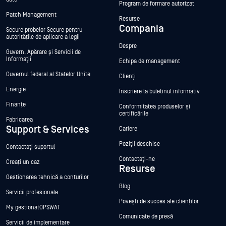
Program de formare autorizat
Patch Management
Resurse
Compania
Secure probelor Secure pentru
autoritățile de aplicare a legii
Despre
Guvern, Apărare și Servicii de
Informații
Echipa de management
Guvernul federal al Statelor Unite
Clienți
Energie
Înscriere la buletinul informativ
Finanțe
Conformitatea produselor și
certificările
Fabricarea
Support & Services
Cariere
Poziții deschise
Contactați suportul
Contactați-ne
Creați un caz
Resurse
Gestionarea tehnică a conturilor
Blog
Servicii profesionale
Povești de succes ale clienților
My gestionatOPSWAT
Comunicate de presă
Servicii de implementare