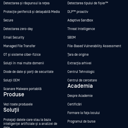
Detectarea și răspunsul la rețea
Detectarea tipului de fișier™
Protecție periferică și detașabilă Media
DLP™ proactiv
Secure
Adaptive Sandbox
Detectarea zero-day
Threat Intelligence
Email Security
SBOM
Managed File Transfer
File-Based Vulnerability Assessment
OT și sisteme ciber-fizice
Țara de origine
Soluții în mai multe domenii
Extracția arhivei
Diode de date și porți de securitate
Centrul Tehnologic
Soluții OEM
Centrul de cercetare
Academia
Scanare Malware portabilă
Produse
Despre Academie
Vezi toate produsele
Certificări
Soluții
Formare la fața locului
Protejați datele care stau la baza
Programul de burse
inteligenței artificiale și a analizei de
date