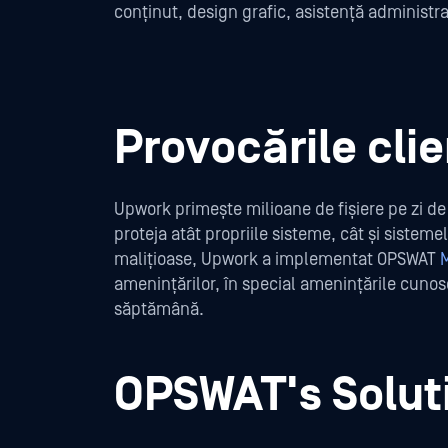
conținut, design grafic, asistență administrat
Provocările clie
Upwork primește milioane de fișiere pe zi de l
proteja atât propriile sisteme, cât și sisteme
malițioase, Upwork a implementat OPSWAT
amenințărilor, în special amenințările cunos
săptămână.
OPSWAT's Solut