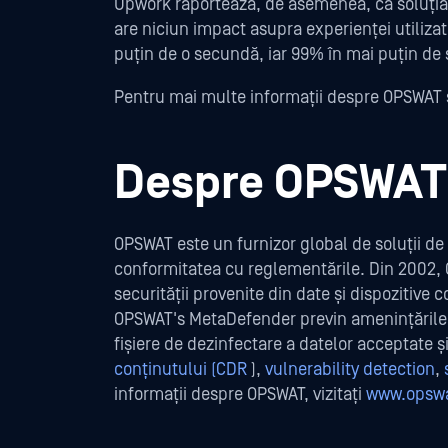
Upwork raportează, de asemenea, că soluția 
are niciun impact asupra experienței utilizato
puțin de o secundă, iar 99% în mai puțin de
Pentru mai multe informații despre OPSWAT 
Despre OPSWAT
OPSWAT este un furnizor global de soluții de 
conformitatea cu reglementările. Din 2002, O
securității provenite din date și dispozitive
OPSWAT's MetaDefender previn amenințările 
fișiere de dezinfectare a datelor acceptate 
conținutului (CDR
),
vulnerability detection
,
informații despre OPSWAT, vizitați
www.opsw