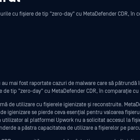
rile cu fișiere de tip "zero-day" cu MetaDefender CDR, în
u mai fost raportate cazuri de malware care să pătrundă 
iere de tip "zero-day" cu MetaDefender CDR, în comparație c
mă de utilizare cu fișierele igienizate și reconstruite. Meta
i de igienizare se pierde ceva esențial pentru valoarea fișie
n utilizator al platformei Upwork nu a solicitat accesul la fiș
erde a păstra capacitatea de utilizare a fișierelor pe parcu