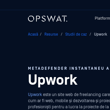
Platfor
Acasă
/
Resurse
/
Studii de caz
/
Upwork
METADEFENDER INSTANTANEU AL
Upwork
Upwork
este un site web de freelancing care
cum ar fi web, mobile și dezvoltarea și proie
profesioniști pentru a lucra la proiecte de la