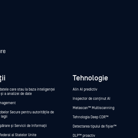
ii
Tehnologie
datele care stau la baza inteligenței
Alin AI predictiv
e și a analizei de date
Inspector de conținut AI
anagement
Metascan™ Multiscanning
obelor Secure pentru autoritățile de
 legii
Tehnologia Deep CDR™
părare și Servicii de Informații
Detectarea tipului de fișier™
federal al Statelor Unite
DLP™ proactiv