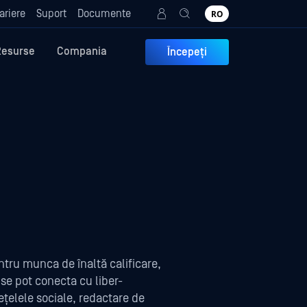
ariere
Suport
Documente
RO
Resurse
Compania
Începeți
tru munca de înaltă calificare,
 se pot conecta cu liber-
rețelele sociale, redactare de