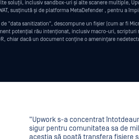
lte soluții, inclusiv sandbox-uri și alte scanere multiple, U
AT, susținută și de platforma MetaDefender , pentru a împie
 "data sanitization", descompune un fișier (cum ar fi Micros
ent potențial rău intenționat, inclusiv macro-uri, scripturi s
DR, chiar dacă un document conține o amenințare nedetectat
"Upwork s-a concentrat întotdeau
sigur pentru comunitatea sa de mili
aceștia să poată transfera fișiere ș