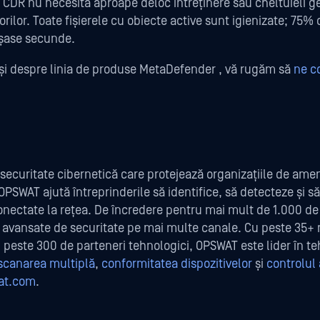
CDR nu necesită aproape deloc întreținere sau cheltuieli g
rilor. Toate fișierele cu obiecte active sunt igienizate; 75% 
 șase secunde.
și despre linia de produse MetaDefender , vă rugăm să
ne c
securitate cibernetică care protejează organizațiile de amen
PSWAT ajută întreprinderile să identifice, să detecteze și 
 conectate la rețea. De încredere pentru mai mult de 1.000 de 
avansate de securitate pe mai multe canale. Cu peste 35+ m
și peste 300 de parteneri tehnologici, OPSWAT este lider în t
scanarea multiplă
,
conformitatea dispozitivelor
și
controlul
at.com
.