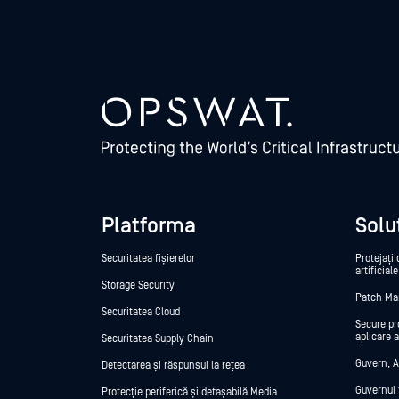
Platforma
Soluț
Securitatea fișierelor
Protejați 
artificial
Storage Security
Patch M
Securitatea Cloud
Secure pr
aplicare a
Securitatea Supply Chain
Guvern, A
Detectarea și răspunsul la rețea
Guvernul 
Protecție periferică și detașabilă Media