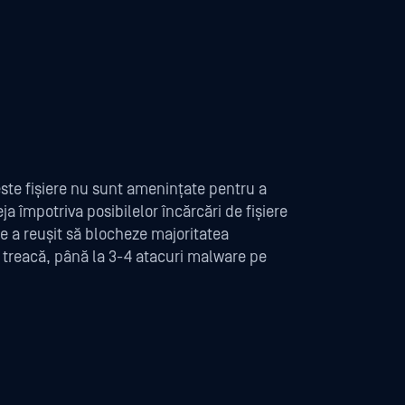
ceste fișiere nu sunt amenințate pentru a
ja împotriva posibilelor încărcări de fișiere
re a reușit să blocheze majoritatea
ă treacă, până la 3-4 atacuri malware pe