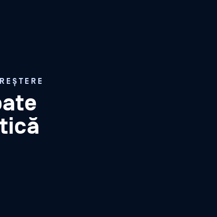
CREȘTERE
oate
itică