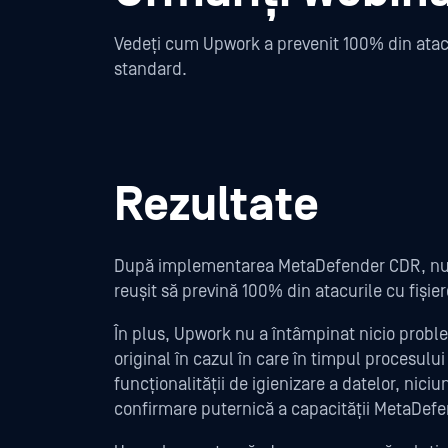
Vedeți cum Upwork a prevenit 100% din atacu
standard.
Rezultate
După implementarea MetaDefender CDR, nu a
reușit să prevină 100% din atacurile cu fiș
În plus, Upwork nu a întâmpinat nicio proble
original în cazul în care în timpul procesulu
funcționalității de igienizare a datelor, niciu
confirmare puternică a capacității MetaDefend