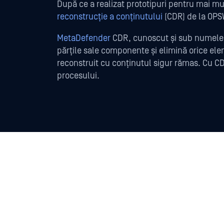
După ce a realizat prototipuri pentru mai mu
reconstrucție a conținutului
(CDR) de la OPSW
MetaDefender
CDR, cunoscut și sub numele de
părțile sale componente și elimină orice elem
reconstruit cu conținutul sigur rămas. Cu C
procesului.