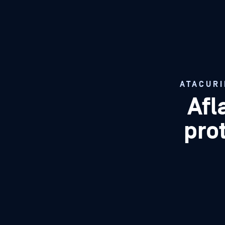
ATACURI
Afl
prot