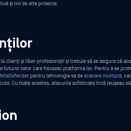
ivă și mii de alte proiecte.
nților
a clienți și liber-profesioniști și trebuie să se asigure că a
le tuturor celor care folosesc platforma lor. Pentru a se prote
MetaDefender
pentru tehnologia sa de
scanare multiplă
, ca
cute. Cu toate acestea, atacurile sofisticate încă reușeau s
ion