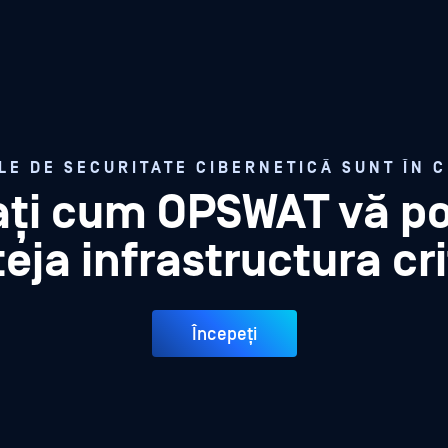
LE DE SECURITATE CIBERNETICĂ SUNT ÎN 
ați cum OPSWAT vă p
eja infrastructura cr
Începeți