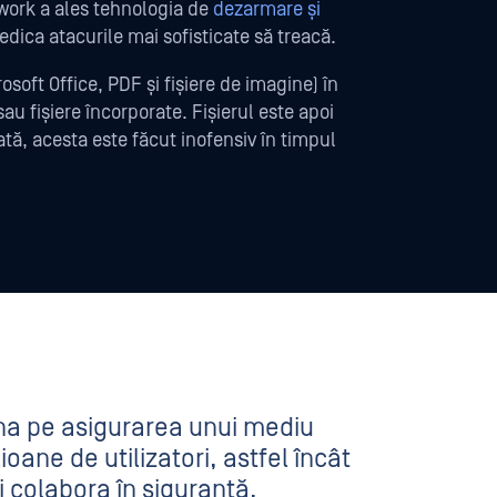
pwork a ales tehnologia de
dezarmare și
dica atacurile mai sofisticate să treacă.
oft Office, PDF și fișiere de imagine) în
au fișiere încorporate. Fișierul este apoi
ă, acesta este făcut inofensiv în timpul
na pe asigurarea unui mediu
oane de utilizatori, astfel încât
i colabora în siguranță.