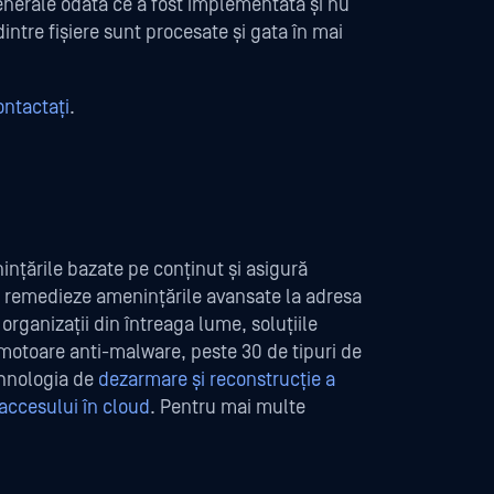
enerale odată ce a fost implementată și nu
dintre fișiere sunt procesate și gata în mai
ontactați
.
ințările bazate pe conținut și asigură
să remedieze amenințările avansate la adresa
organizații din întreaga lume, soluțiile
otoare anti-malware, peste 30 de tipuri de
ehnologia de
dezarmare și reconstrucție a
 accesului în cloud
. Pentru mai multe