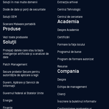
Soluții în mai multe domenii
Extracția arhivei
Diode de date și porți de securitate
Centrul Tehnologic
Soluții OEM
Centrul de cercetare
Academia
Scanare Malware portabilă
Produse
Despre Academie
Vezi toate produsele
Certificări
Soluții
Formare la fața locului
Protejați datele care stau la baza
Programul de burse
inteligenței artificiale și a analizei de
date
Program de formare autorizat
Patch Management
Resurse
Compania
Secure probelor Secure pentru
autoritățile de aplicare a legii
Despre
Guvern, Apărare și Servicii de
Informații
Echipa de management
Guvernul federal al Statelor Unite
Clienți
Energie
Înscriere la buletinul informativ
Finanțe
Conformitatea produselor și