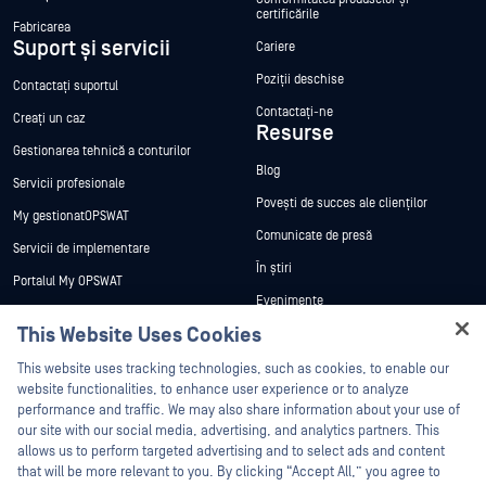
certificările
Fabricarea
Suport și servicii
Cariere
Poziții deschise
Contactați suportul
Contactați-ne
Creați un caz
Resurse
Gestionarea tehnică a conturilor
Blog
Servicii profesionale
Povești de succes ale clienților
My gestionatOPSWAT
Comunicate de presă
Servicii de implementare
În știri
Portalul My OPSWAT
Evenimente
Documentație tehnică
This Website Uses Cookies
Webinare
Formare
Hey there!
Fișe de date
This website uses tracking technologies, such as cookies, to enable our
Programul de gestionare a
I'm Ozzy, your OPSWAT virtual assistant.
website functionalities, to enhance user experience or to analyze
vulnerabilităților
Cărți albe
How can I help you secure what's critical
performance and traffic. We may also share information about your use of
Parteneri
today?
our site with our social media, advertising, and analytics partners. This
Instrumente gratuite
allows us to perform targeted advertising and to select ads and content
Certificare
that will be more relevant to you. By clicking “Accept All,” you agree to
Parteneri tehnologici