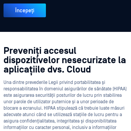
Începeți
Preveniți accesul
dispozitivelor nesecurizate la
aplicațiile dvs. Cloud
Una dintre prevederile Legii privind portabilitatea și
responsabilitatea în domeniul asigurărilor de sănătate (HIPAA)
este asigurarea securității posturilor de lucru prin stabilirea
unor parole de utilizator puternice și a unor perioade de
blocare a ecranului. HIPAA stipulează că trebuie luate măsuri
adecvate atunci când se utilizează stațiile de lucru pentru a
asigura confidențialitatea, integritatea și disponibilitatea
informațiilor cu caracter personal, inclusiv a informațiilor