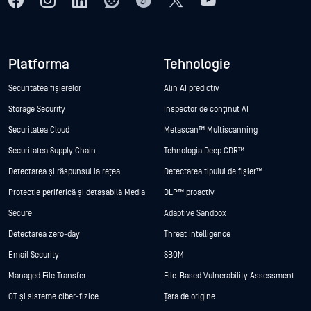
Platforma
Tehnologie
Securitatea fișierelor
Alin AI predictiv
Storage Security
Inspector de conținut AI
Securitatea Cloud
Metascan™ Multiscanning
Securitatea Supply Chain
Tehnologia Deep CDR™
Detectarea și răspunsul la rețea
Detectarea tipului de fișier™
Protecție periferică și detașabilă Media
DLP™ proactiv
Secure
Adaptive Sandbox
Detectarea zero-day
Threat Intelligence
Email Security
SBOM
Managed File Transfer
File-Based Vulnerability Assessment
OT și sisteme ciber-fizice
Țara de origine