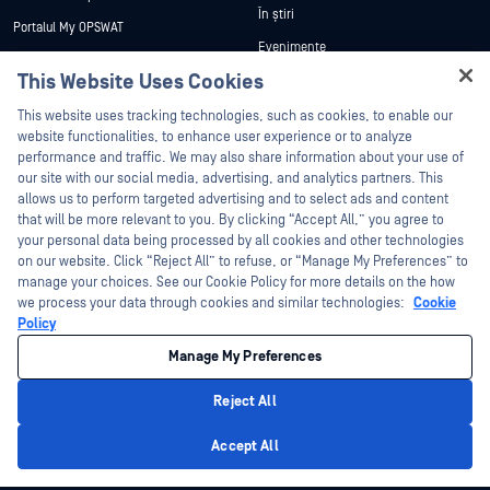
În știri
Portalul My OPSWAT
Evenimente
Documentație tehnică
This Website Uses Cookies
Webinare
Formare
Hey there!
Fișe de date
This website uses tracking technologies, such as cookies, to enable our
Programul de gestionare a
I'm Ozzy, your OPSWAT virtual assistant.
website functionalities, to enhance user experience or to analyze
vulnerabilităților
Cărți albe
How can I help you secure what's critical
performance and traffic. We may also share information about your use of
Parteneri
today?
our site with our social media, advertising, and analytics partners. This
Instrumente gratuite
allows us to perform targeted advertising and to select ads and content
Certificare
that will be more relevant to you. By clicking “Accept All,” you agree to
Parteneri tehnologici
your personal data being processed by all cookies and other technologies
on our website. Click “Reject All” to refuse, or “Manage My Preferences” to
Program de parteneriat de canal
manage your choices. See our Cookie Policy for more details on the how
we process your data through cookies and similar technologies:
Cookie
©2026 OPSWAT . Toate drepturile rezervate. OPSWAT, MetaDefender, Metascan,
Policy
MetaAccess, OPSWAT , Trust no File. Trust No Device., OPSWAT , Protecting the
World's Critical Infrastructure, Deep CDR™ Technology, InQuest, logo-ul InQuest,
Manage My Preferences
DFI, RetroHunt, Deep File Inspection și Join the Hunt sunt mărci comerciale ale
OPSWAT . Mărcile comerciale ale terților sunt proprietatea deținătorilor respectivi.
Informații juridice
Politica de confidențialitate
Gestionarea preferințelor
Reject All
cookie
Opțiunile dvs. de confidențialitate din California
Privacy Policy
Accept All