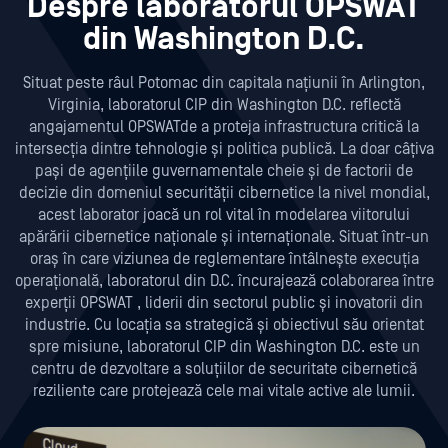
Despre laboratorul OPSWAT
din Washington D.C.
Situat peste râul Potomac din capitala națiunii în Arlington,
Virginia, laboratorul CIP din Washington D.C. reflectă
angajamentul OPSWATde a proteja infrastructura critică la
intersecția dintre tehnologie și politica publică. La doar câțiva
pași de agențiile guvernamentale cheie și de factorii de
decizie din domeniul securității cibernetice la nivel mondial,
acest laborator joacă un rol vital în modelarea viitorului
apărării cibernetice naționale și internaționale. Situat într-un
oraș în care viziunea de reglementare întâlnește execuția
operațională, laboratorul din D.C. încurajează colaborarea între
experții OPSWAT , liderii din sectorul public și inovatorii din
industrie. Cu locația sa strategică și obiectivul său orientat
spre misiune, laboratorul CIP din Washington D.C. este un
centru de dezvoltare a soluțiilor de securitate cibernetică
reziliente care protejează cele mai vitale active ale lumii.