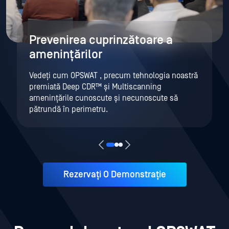
Prevenirea cuprinzătoare a
amenințărilor
Vedeți cum OPSWAT , precum tehnologia noastră
premiată Deep CDR™ și Multiscanning
amenințările cunoscute și necunoscute să
pătrundă în perimetru.
Rezervați O Demonstrație