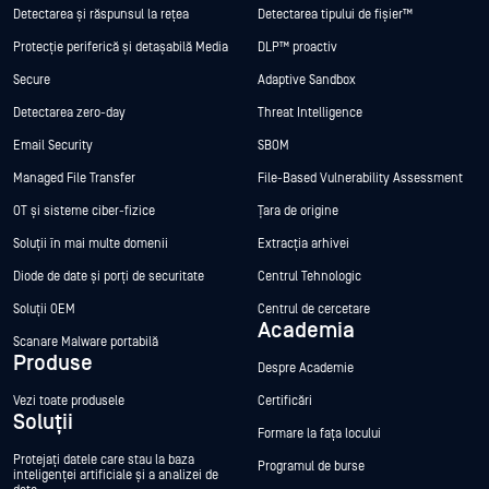
Detectarea și răspunsul la rețea
Detectarea tipului de fișier™
Protecție periferică și detașabilă Media
DLP™ proactiv
Secure
Adaptive Sandbox
Detectarea zero-day
Threat Intelligence
Email Security
SBOM
Managed File Transfer
File-Based Vulnerability Assessment
OT și sisteme ciber-fizice
Țara de origine
Soluții în mai multe domenii
Extracția arhivei
Diode de date și porți de securitate
Centrul Tehnologic
Soluții OEM
Centrul de cercetare
Academia
Scanare Malware portabilă
Produse
Despre Academie
Vezi toate produsele
Certificări
Soluții
Formare la fața locului
Protejați datele care stau la baza
Programul de burse
inteligenței artificiale și a analizei de