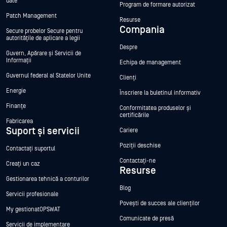
date
Program de formare autorizat
Patch Management
Resurse
Compania
Secure probelor Secure pentru
autoritățile de aplicare a legii
Despre
Guvern, Apărare și Servicii de
Informații
Echipa de management
Guvernul federal al Statelor Unite
Clienți
Energie
Înscriere la buletinul informativ
Finanțe
Conformitatea produselor și
certificările
Fabricarea
Suport și servicii
Cariere
Poziții deschise
Contactați suportul
Contactați-ne
Creați un caz
Resurse
Gestionarea tehnică a conturilor
Blog
Servicii profesionale
Povești de succes ale clienților
My gestionatOPSWAT
Comunicate de presă
Servicii de implementare