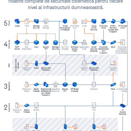
noastre complete de securitate cibernetică pentru fiecare
nivel al infrastructurii dumneavoastră.