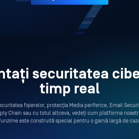
tați securitatea cibe
timp real
ecuritatea fișierelor, protecția Media periferice, Email Securit
ply Chain sau cu totul altceva, vedeți cum platforma noastr
funzime este construită special pentru o gamă largă de cazur