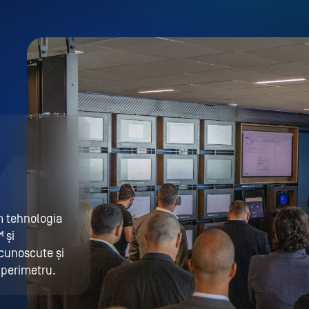
 tehnologia
 și
cunoscute și
 perimetru.