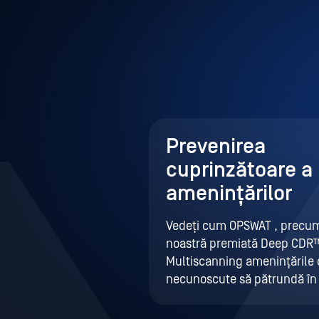
Prevenirea
cuprinzătoare a
amenințărilor
Vedeți cum OPSWAT , precum
noastră premiată Deep CDR™
Multiscanning amenințările 
necunoscute să pătrundă în