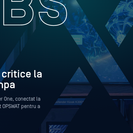
critice la
mpa
er One, conectat la
ert OPSWAT pentru a