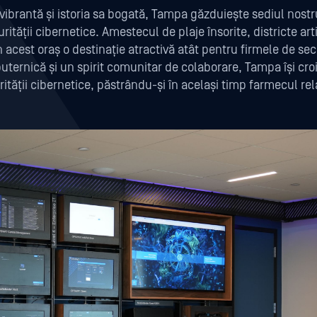
ibrantă și istoria sa bogată, Tampa găzduiește sediul nostr
rității cibernetice. Amestecul de plaje însorite, districte art
n acest oraș o destinație atractivă atât pentru firmele de sec
 puternică și un spirit comunitar de colaborare, Tampa își cr
ității cibernetice, păstrându-și în același timp farmecul rel