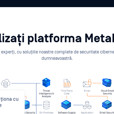
lizați platforma Met
experți, cu soluțiile noastre complete de securitate ciberneti
dumneavoastră.
cționa cu
e