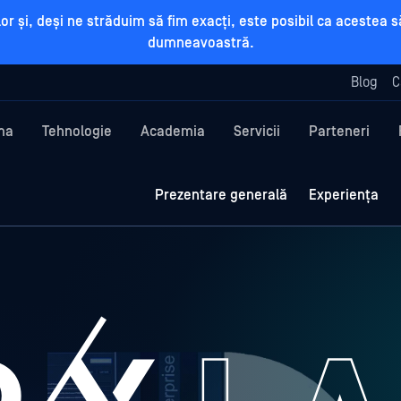
rilor și, deși ne străduim să fim exacți, este posibil ca aceste
dumneavoastră.
Blog
C
ma
Tehnologie
Academia
Servicii
Parteneri
Prezentare generală
Experiența