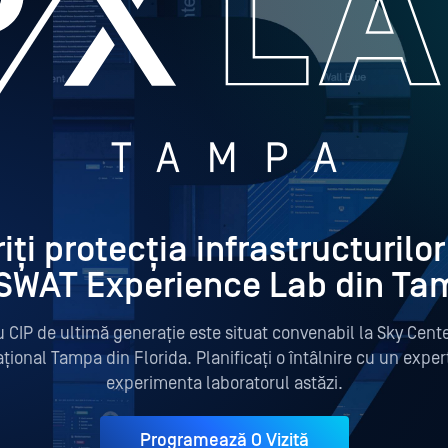
ți protecția infrastructurilor 
SWAT Experience Lab din Ta
 CIP de ultimă generație este situat convenabil la Sky Cent
țional Tampa din Florida. Planificați o întâlnire cu un exp
experimenta laboratorul astăzi.
Programează O Vizită