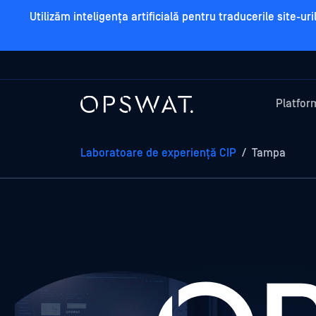
Utilizăm inteligența artificială pentru traducerile site-u
Platfor
Laboratoare de experiență CIP
/
Tampa