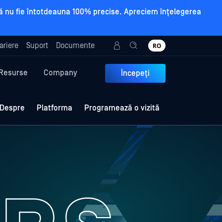
a să nu fie întotdeauna 100% precise. Apreciem înțelegerea
ariere
Suport
Documente
RO
Resurse
Company
Începeți
Despre
Platforma
Programează o vizită