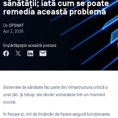
sănătății; iată cum se poate
remedia această problemă
De
OPSWAT
Apr 2, 2026
Împărtășește această postare
Sistemele de sănătate fac parte din infrastructura critică a
unei țări. Și totuși, ele rămân vulnerabile într-un moment
crucial.
În fiecare zi, mii de încărcări de fișiere asigură funcționarea