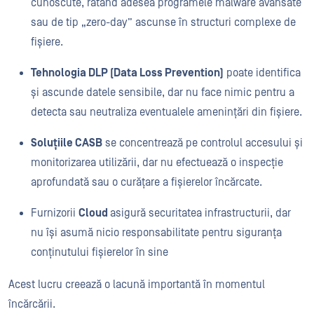
cunoscute, ratând adesea programele malware avansate
sau de tip „zero-day” ascunse în structuri complexe de
fișiere.
Tehnologia DLP (Data Loss Prevention)
poate identifica
și ascunde datele sensibile, dar nu face nimic pentru a
detecta sau neutraliza eventualele amenințări din fișiere.
Soluțiile CASB
se concentrează pe controlul accesului și
monitorizarea utilizării, dar nu efectuează o inspecție
aprofundată sau o curățare a fișierelor încărcate.
Furnizorii
Cloud
asigură securitatea infrastructurii, dar
nu își asumă nicio responsabilitate pentru siguranța
conținutului fișierelor în sine
Acest lucru creează o lacună importantă în momentul
încărcării.