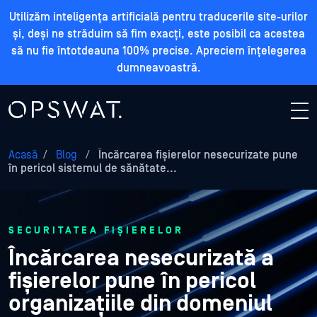
Utilizăm inteligența artificială pentru traducerile site-urilor
și, deși ne străduim să fim exacți, este posibil ca acestea
să nu fie întotdeauna 100% precise. Apreciem înțelegerea
dumneavoastră.
Acasă
/
Blog
/
Încărcarea fișierelor nesecurizate pune
în pericol sistemul de sănătate...
SECURITATEA FIȘIERELOR
Încărcarea nesecurizată a
fișierelor pune în pericol
organizațiile din domeniul