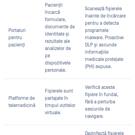
Pacienții
Scanează fișierele
încarcă
înainte de încărcare
formulare,
pentru a detecta
documente de
Portaluri
programele
identitate și
pentru
malware. Proactive
rezultate ale
pacienți
DLP și ascunde
analizelor de
informațiile
pe
medicale protejate
dispozitivele
(PHI) expuse.
personale.
Verifică aceste
Fișierele sunt
fișiere în fundal,
Platforme de
partajate în
fără a perturba
telemedicină
timpul vizitelor
sesiunile de
virtuale.
navigare.
Dezinfectă fișierele