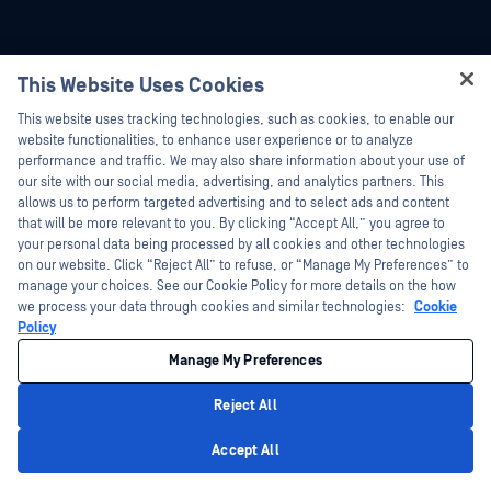
Platforma
Tehnologie
This Website Uses Cookies
Hey there!
Securitatea fișierelor
Alin AI predictiv
This website uses tracking technologies, such as cookies, to enable our
I'm Ozzy, your OPSWAT virtual assistant.
website functionalities, to enhance user experience or to analyze
Storage Security
Inspector de conținut AI
How can I help you secure what's critical
performance and traffic. We may also share information about your use of
Securitatea Cloud
Metascan™ Multiscanning
today?
our site with our social media, advertising, and analytics partners. This
allows us to perform targeted advertising and to select ads and content
Securitatea Supply Chain
Tehnologia Deep CDR™
that will be more relevant to you. By clicking “Accept All,” you agree to
your personal data being processed by all cookies and other technologies
Detectarea și răspunsul la rețea
Detectarea tipului de fișier™
on our website. Click “Reject All” to refuse, or “Manage My Preferences” to
Protecție periferică și detașabilă Media
DLP™ proactiv
manage your choices. See our Cookie Policy for more details on the how
we process your data through cookies and similar technologies:
Cookie
Secure
Adaptive Sandbox
Policy
Detectarea zero-day
Threat Intelligence
Manage My Preferences
Email Security
SBOM
Reject All
Managed File Transfer
File-Based Vulnerability Assessment
Privacy Policy
OT și sisteme ciber-fizice
Țara de origine
Accept All
Soluții în mai multe domenii
Extracția arhivei