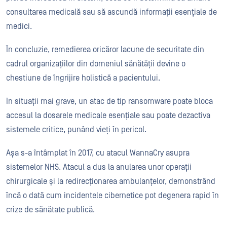
consultarea medicală sau să ascundă informații esențiale de
medici.
În concluzie, remedierea oricăror lacune de securitate din
cadrul organizațiilor din domeniul sănătății devine o
chestiune de îngrijire holistică a pacientului.
În situații mai grave, un atac de tip ransomware poate bloca
accesul la dosarele medicale esențiale sau poate dezactiva
sistemele critice, punând vieți în pericol.
Așa s-a întâmplat în 2017, cu atacul WannaCry asupra
sistemelor NHS. Atacul a dus la anularea unor operații
chirurgicale și la redirecționarea ambulanțelor, demonstrând
încă o dată cum incidentele cibernetice pot degenera rapid în
crize de sănătate publică.