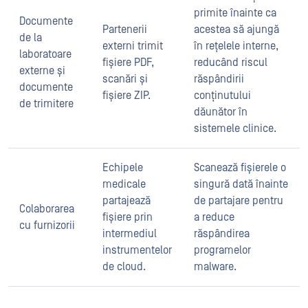
primite înainte ca
Documente
Partenerii
acestea să ajungă
de la
externi trimit
în rețelele interne,
laboratoare
fișiere PDF,
reducând riscul
externe și
scanări și
răspândirii
documente
fișiere ZIP.
conținutului
de trimitere
dăunător în
sistemele clinice.
Echipele
Scanează fișierele o
medicale
singură dată înainte
partajează
de partajare pentru
Colaborarea
fișiere prin
a reduce
cu furnizorii
intermediul
răspândirea
instrumentelor
programelor
de cloud.
malware.