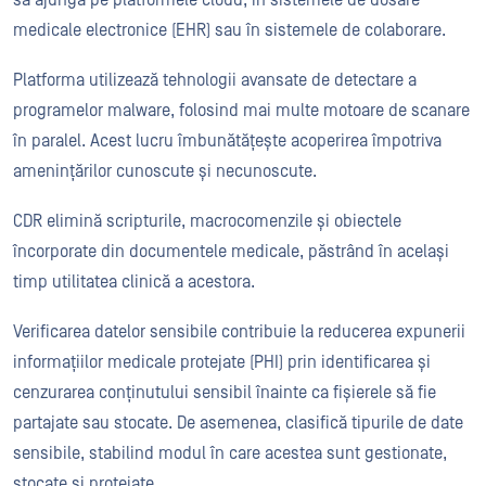
să ajungă pe platformele cloud, în sistemele de dosare
medicale electronice (EHR) sau în sistemele de colaborare.
Platforma utilizează tehnologii avansate de detectare a
programelor malware, folosind mai multe motoare de scanare
în paralel. Acest lucru îmbunătățește acoperirea împotriva
amenințărilor cunoscute și necunoscute.
CDR elimină scripturile, macrocomenzile și obiectele
încorporate din documentele medicale, păstrând în același
timp utilitatea clinică a acestora.
Verificarea datelor sensibile contribuie la reducerea expunerii
informațiilor medicale protejate (PHI) prin identificarea și
cenzurarea conținutului sensibil înainte ca fișierele să fie
partajate sau stocate. De asemenea, clasifică tipurile de date
sensibile, stabilind modul în care acestea sunt gestionate,
stocate și protejate.