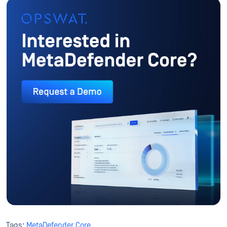
Interesat de OPSWAT MetaDef
Solicitați O Demonstrație
Tags:
MetaDefender Core