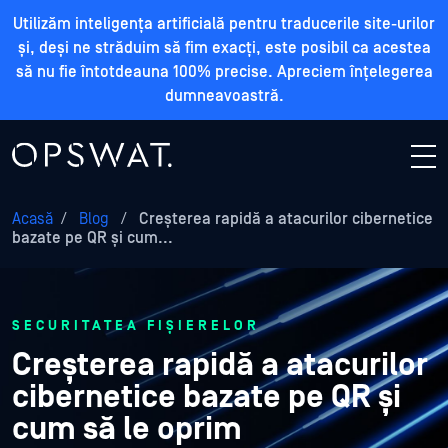
Utilizăm inteligența artificială pentru traducerile site-urilor
și, deși ne străduim să fim exacți, este posibil ca acestea
să nu fie întotdeauna 100% precise. Apreciem înțelegerea
dumneavoastră.
Acasă
/
Blog
/
Creșterea rapidă a atacurilor cibernetice
bazate pe QR și cum...
SECURITATEA FIȘIERELOR
Creșterea rapidă a atacurilor
cibernetice bazate pe QR și
cum să le oprim