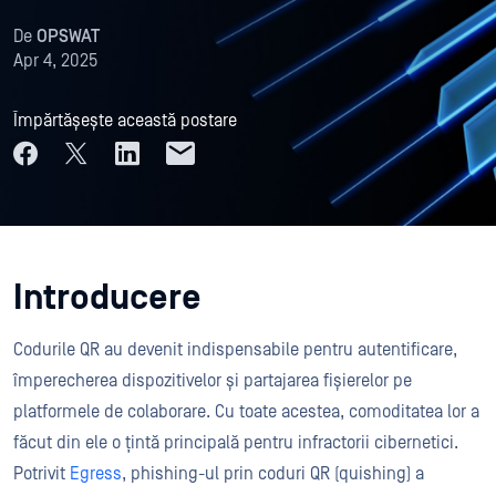
De
OPSWAT
Apr 4, 2025
Împărtășește această postare
Introducere
Codurile QR au devenit indispensabile pentru autentificare,
împerecherea dispozitivelor și partajarea fișierelor pe
platformele de colaborare. Cu toate acestea, comoditatea lor a
făcut din ele o țintă principală pentru infractorii cibernetici.
Potrivit
Egress
, phishing-ul prin coduri QR (quishing) a