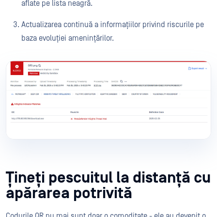
aflate pe lista neagră.
Actualizarea continuă a informațiilor privind riscurile pe
baza evoluției amenințărilor.
Țineți pescuitul la distanță cu
apărarea potrivită
Codurile QR nu mai sunt doar o comoditate - ele au devenit o