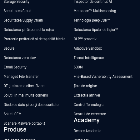
Storage Security
Inspector de conținut AI
Securitatea Cloud
Metascan™ Multiscanning
Securitatea Supply Chain
Tehnologia Deep CDR™
Detectarea și răspunsul la rețea
Detectarea tipului de fișier™
Protecție periferică și detașabilă Media
DLP™ proactiv
Secure
Adaptive Sandbox
Detectarea zero-day
Threat Intelligence
Email Security
SBOM
Managed File Transfer
File-Based Vulnerability Assessment
OT și sisteme ciber-fizice
Țara de origine
Soluții în mai multe domenii
Extracția arhivei
Diode de date și porți de securitate
Centrul Tehnologic
Soluții OEM
Centrul de cercetare
Academy
Scanare Malware portabilă
Produse
Despre Academie