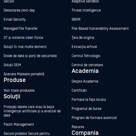
Secure
Adaptive Sandbox
Detectarea zero-day
Threat Intelligence
Email Security
SBOM
Managed File Transfer
File-Based Vulnerability Assessment
OT și sisteme ciber-fizice
Țara de origine
Soluții în mai multe domenii
Extracția arhivei
Diode de date și porți de securitate
Centrul Tehnologic
Soluții OEM
Centrul de cercetare
Academia
Scanare Malware portabilă
Produse
Despre Academie
Vezi toate produsele
Certificări
Soluții
Formare la fața locului
Protejați datele care stau la baza
Programul de burse
inteligenței artificiale și a analizei de
date
Program de formare autorizat
Patch Management
Resurse
Compania
Secure probelor Secure pentru