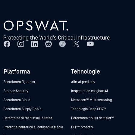
Platforma
Tehnologie
Securitatea fișierelor
Alin AI predictiv
Storage Security
Inspector de conținut AI
Securitatea Cloud
Metascan™ Multiscanning
Securitatea Supply Chain
Tehnologia Deep CDR™
Detectarea și răspunsul la rețea
Detectarea tipului de fișier™
Protecție periferică și detașabilă Media
DLP™ proactiv