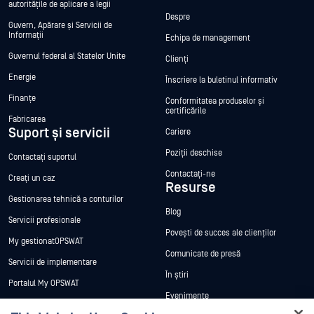
autoritățile de aplicare a legii
Despre
Guvern, Apărare și Servicii de
Informații
Echipa de management
Guvernul federal al Statelor Unite
Clienți
Energie
Înscriere la buletinul informativ
Finanțe
Conformitatea produselor și
certificările
Fabricarea
Suport și servicii
Cariere
Poziții deschise
Contactați suportul
Contactați-ne
Creați un caz
Resurse
Gestionarea tehnică a conturilor
Blog
Servicii profesionale
Povești de succes ale clienților
My gestionatOPSWAT
Comunicate de presă
Servicii de implementare
În știri
Portalul My OPSWAT
Evenimente
Documentație tehnică