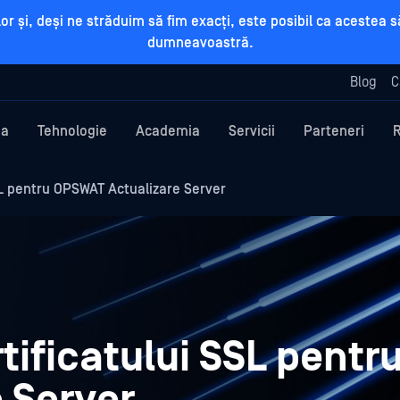
rilor și, deși ne străduim să fim exacți, este posibil ca aceste
dumneavoastră.
Blog
C
ma
Tehnologie
Academia
Servicii
Parteneri
L pentru OPSWAT Actualizare Server
ificatului SSL pentr