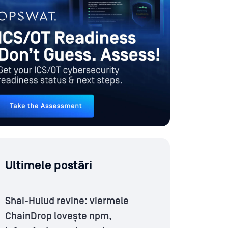
Ultimele postări
Shai-Hulud revine: viermele
ChainDrop lovește npm,