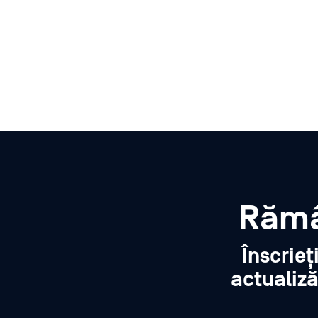
Rămâ
Înscrieț
actualiză