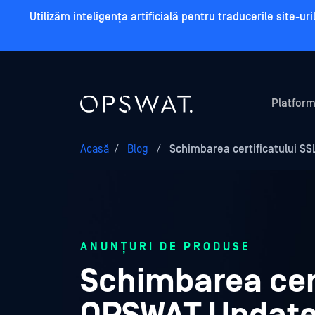
Utilizăm inteligența artificială pentru traducerile site-u
Platfor
Acasă
/
Blog
/
Schimbarea certificatului SS
ANUNȚURI DE PRODUSE
Schimbarea cert