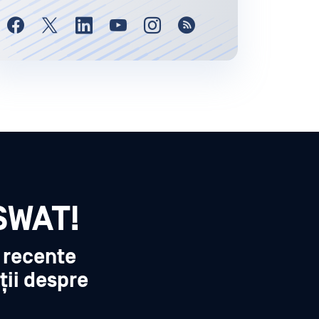
SWAT!
i recente
ții despre