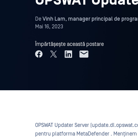
OPSWAT Update
De
Vinh Lam, manager principal de progr
Mai 16, 2023
Împărtășește această postare
OPSWAT Updater Server (update.dl.opswat.co
pentru platforma MetaDefender . Menținem c