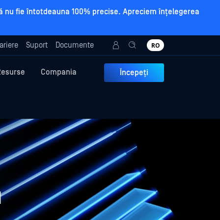
a să nu fie întotdeauna 100% precise. Apreciem înțelegerea
ariere
Suport
Documente
RO
Resurse
Compania
Începeți
u