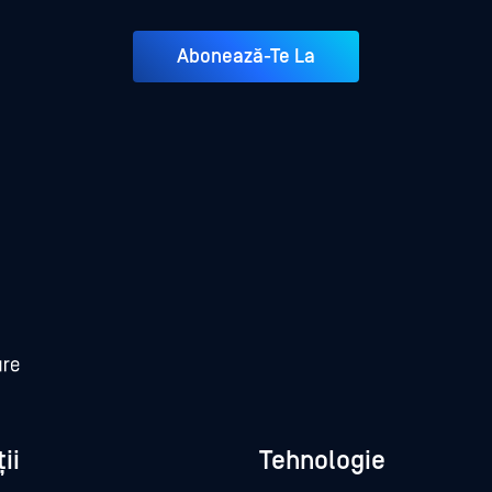
Abonează-Te La
ii
Tehnologie