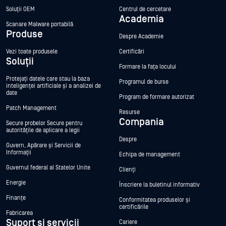
Soluții OEM
Centrul de cercetare
Academia
Scanare Malware portabilă
Produse
Despre Academie
Vezi toate produsele
Certificări
Soluții
Formare la fața locului
Protejați datele care stau la baza
Programul de burse
inteligenței artificiale și a analizei de
date
Program de formare autorizat
Patch Management
Resurse
Compania
Secure probelor Secure pentru
autoritățile de aplicare a legii
Despre
Guvern, Apărare și Servicii de
Informații
Echipa de management
Guvernul federal al Statelor Unite
Clienți
Energie
Înscriere la buletinul informativ
Finanțe
Conformitatea produselor și
certificările
Fabricarea
Suport și servicii
Cariere