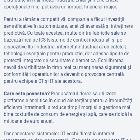
operaționale mici pot avea un impact financiar major.
Pentru a rămâne competitivă, compania a făcut investiții
semnificative în automatizare, analiză avansată și întreținere
predictivă. Cu toate acestea, multe dintre fabricile sale se
bazează încă pe ICS (sisteme de control industrial) și pe
dispozitive IIoTIndustrial internetulIndustrial al obiectelor),
tehnologii esențiale pentru producție, dar adesea lipsite de
protecții integrate de securitate cibernetică. Echilibrarea
nevoii de vizibilitate în timp real cu menținerea siguranței și
conformității operațiunilor a devenit o provocare centrală
pentru echipele OT și IT ale acestora.
Care este povestea?
Producătorul dorea să utilizeze
platformele analitice în cloud ale terților pentru a îmbunătăți
eficiența întreținerii, a reduce timpii morți și a gestiona mai
bine costurile de consum de energie și apă, care se ridică la
milioane de euro anual.
Dar conectarea sistemelor OT vechi direct la internet