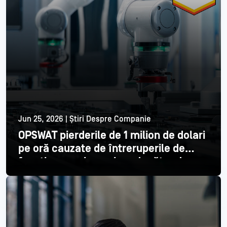
Jun 25, 2026 | Știri Despre Companie
OPSWAT pierderile de 1 milion de dolari
pe oră cauzate de întreruperile de
funcționare ale unui producător de
semiconductori din top 3
Citește mai mult