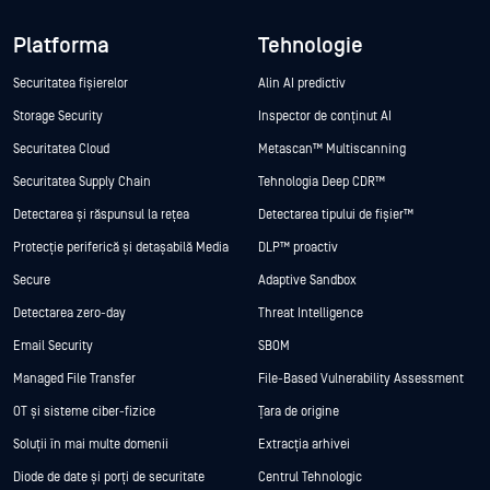
Platforma
Tehnologie
Securitatea fișierelor
Alin AI predictiv
Storage Security
Inspector de conținut AI
Securitatea Cloud
Metascan™ Multiscanning
Securitatea Supply Chain
Tehnologia Deep CDR™
Detectarea și răspunsul la rețea
Detectarea tipului de fișier™
Protecție periferică și detașabilă Media
DLP™ proactiv
Secure
Adaptive Sandbox
Detectarea zero-day
Threat Intelligence
Email Security
SBOM
Managed File Transfer
File-Based Vulnerability Assessment
OT și sisteme ciber-fizice
Țara de origine
Soluții în mai multe domenii
Extracția arhivei
Diode de date și porți de securitate
Centrul Tehnologic