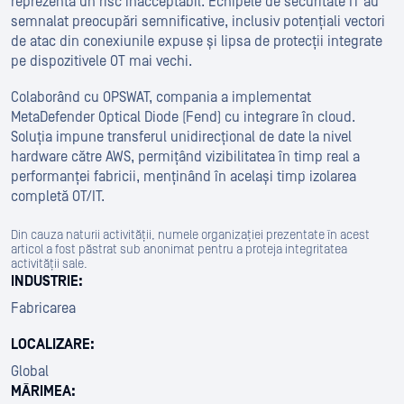
reprezenta un risc inacceptabil. Echipele de securitate IT au
semnalat preocupări semnificative, inclusiv potențiali vectori
de atac din conexiunile expuse și lipsa de protecții integrate
pe dispozitivele OT mai vechi.
Colaborând cu OPSWAT, compania a implementat
MetaDefender Optical Diode (Fend) cu integrare în cloud.
Soluția impune transferul unidirecțional de date la nivel
hardware către AWS, permițând vizibilitatea în timp real a
performanței fabricii, menținând în același timp izolarea
completă OT/IT.
Din cauza naturii activității, numele organizației prezentate în acest
articol a fost păstrat sub anonimat pentru a proteja integritatea
activității sale.
INDUSTRIE:
Fabricarea
LOCALIZARE:
Global
MĂRIMEA: