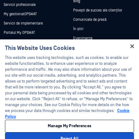
Blog
Servicii profesionale
Povești de succes ale clienților
My gestionatOPSWAT
Comunicate de presă
Servicii de implementare
În știri
Portalul My OPSWAT
Evenimente
Documentație tehnică
This Website Uses Cookies
Webinare
Formare
Hey there!
Fișe de date
This website uses tracking technologies, such as cookies, to enable our
Programul de gestionare a
I'm Ozzy, your OPSWAT virtual assistant.
website functionalities, to enhance user experience or to analyze
vulnerabilităților
Cărți albe
How can I help you secure what's critical
performance and traffic. We may also share information about your use of
Partners
today?
our site with our social media, advertising, and analytics partners. This
Instrumente gratuite
allows us to perform targeted advertising and to select ads and content
Certificare
that will be more relevant to you. By clicking “Accept All,” you agree to
Parteneri tehnologici
your personal data being processed by all cookies and other technologies
on our website. Click “Reject All” to refuse, or “Manage My Preferences” to
Program de parteneriat de canal
manage your choices. See our Cookie Policy for more details on the how
we process your data through cookies and similar technologies:
Cookie
©2026 OPSWAT . Toate drepturile rezervate. OPSWAT, MetaDefender, Metascan,
Policy
MetaAccess, OPSWAT , Trust no File. Trust No Device., OPSWAT , Protecting the
World's Critical Infrastructure, Deep CDR™ Technology, InQuest, logo-ul InQuest,
Manage My Preferences
DFI, RetroHunt, Deep File Inspection și Join the Hunt sunt mărci comerciale ale
OPSWAT . Mărcile comerciale ale terților sunt proprietatea deținătorilor respectivi.
Informații juridice
Politica de confidențialitate
Gestionarea preferințelor
Reject All