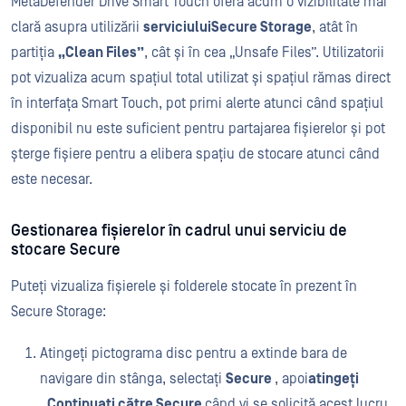
MetaDefender Drive Smart Touch oferă acum o vizibilitate mai
clară asupra utilizării
serviciuluiSecure Storage
, atât în
partiția
„Clean Files”
, cât și în cea „Unsafe Files”. Utilizatorii
pot vizualiza acum spațiul total utilizat și spațiul rămas direct
în interfața Smart Touch, pot primi alerte atunci când spațiul
disponibil nu este suficient pentru partajarea fișierelor și pot
șterge fișiere pentru a elibera spațiu de stocare atunci când
este necesar.
Gestionarea fișierelor în cadrul unui serviciu de
stocare Secure
Puteți vizualiza fișierele și folderele stocate în prezent în
Secure Storage:
Atingeți pictograma disc pentru a extinde bara de
navigare din stânga, selectați
Secure
, apoi
atingeți
„Continuați către Secure
când vi se solicită acest lucru