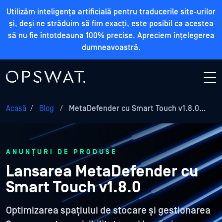
Utilizăm inteligența artificială pentru traducerile site-urilor
și, deși ne străduim să fim exacți, este posibil ca acestea
să nu fie întotdeauna 100% precise. Apreciem înțelegerea
dumneavoastră.
Acasă
/
Blog
/
MetaDefender cu Smart Touch v1.8.0…
ANUNȚURI DE PRODUSE
Lansarea MetaDefender cu
Smart Touch v1.8.0
Optimizarea spațiului de stocare și gestionarea