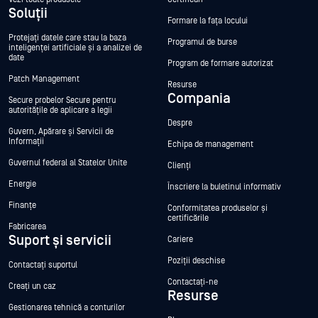
Soluții
Formare la fața locului
Protejați datele care stau la baza
Programul de burse
inteligenței artificiale și a analizei de
date
Program de formare autorizat
Patch Management
Resurse
Compania
Secure probelor Secure pentru
autoritățile de aplicare a legii
Despre
Guvern, Apărare și Servicii de
Informații
Echipa de management
Guvernul federal al Statelor Unite
Clienți
Energie
Înscriere la buletinul informativ
Finanțe
Conformitatea produselor și
certificările
Fabricarea
Suport și servicii
Cariere
Poziții deschise
Contactați suportul
Contactați-ne
Creați un caz
Resurse
Gestionarea tehnică a conturilor