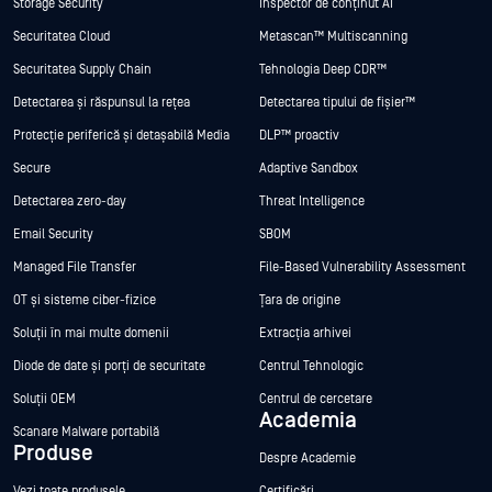
Storage Security
Inspector de conținut AI
Securitatea Cloud
Metascan™ Multiscanning
Securitatea Supply Chain
Tehnologia Deep CDR™
Detectarea și răspunsul la rețea
Detectarea tipului de fișier™
Protecție periferică și detașabilă Media
DLP™ proactiv
Secure
Adaptive Sandbox
Detectarea zero-day
Threat Intelligence
Email Security
SBOM
Managed File Transfer
File-Based Vulnerability Assessment
OT și sisteme ciber-fizice
Țara de origine
Soluții în mai multe domenii
Extracția arhivei
Diode de date și porți de securitate
Centrul Tehnologic
Soluții OEM
Centrul de cercetare
Academia
Scanare Malware portabilă
Produse
Despre Academie
Vezi toate produsele
Certificări