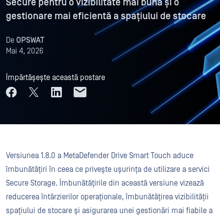
Secure pentru o vizibilitate mai bună și o
gestionare mai eficientă a spațiului de stocare
De
OPSWAT
Mai 4, 2026
Împărtășește această postare
Versiunea 1.8.0 a MetaDefender Drive Smart Touch aduce
îmbunătățiri în ceea ce privește ușurința de utilizare a servici
Secure Storage. Îmbunătățirile din această versiune vizează
reducerea întârzierilor operaționale, îmbunătățirea vizibilității
spațiului de stocare și asigurarea unei gestionări mai fiabile a