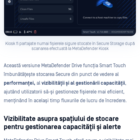
Kiosk fi partajate numai fișierele sigure stocate în Secure Storage după
scanarea efectuată la MetaDefender Kiosk
Această versiune MetaDefender Drive funcția Smart Touch
îmbunătățește stocarea Secure din punct de vedere al
performanței,
al
vizibilității și al gestionării capacității
,
ajutând utilizatorii să-și gestioneze fișierele mai eficient,
menținând în același timp fluxurile de lucru de încredere.
Vizibilitate asupra spațiului de stocare
pentru gestionarea capacității și alerte