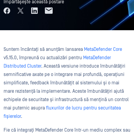
Împărtășește această postare
Suntem încântați să anunțăm lansarea
MetaDefender Core
v5.15.0, împreună cu actualizări pentru
MetaDefender
Distributed Cluster
. Această versiune introduce îmbunătățiri
semnificative axate pe o integrare mai profundă, operațiuni
simplificate, feedback îmbunătățit al sistemului și o mai
mare rezistență la implementare. Aceste îmbunătățiri ajută
echipele de securitate și infrastructură să mențină un control
mai puternic asupra
fluxurilor de lucru pentru securitatea
fișierelor
.
Fie că integrați MetaDefender Core într-un mediu complex sau