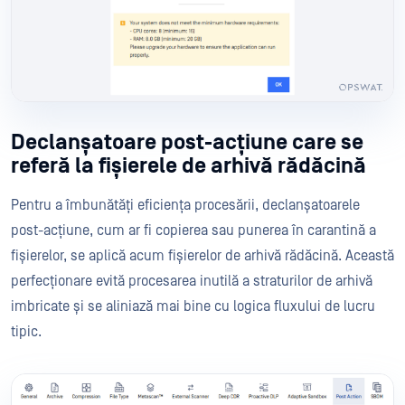
Declanșatoare post-acțiune care se
referă la fișierele de arhivă rădăcină
Pentru a îmbunătăți eficiența procesării, declanșatoarele
post-acțiune, cum ar fi copierea sau punerea în carantină a
fișierelor, se aplică acum fișierelor de arhivă rădăcină. Această
perfecționare evită procesarea inutilă a straturilor de arhivă
imbricate și se aliniază mai bine cu logica fluxului de lucru
tipic.