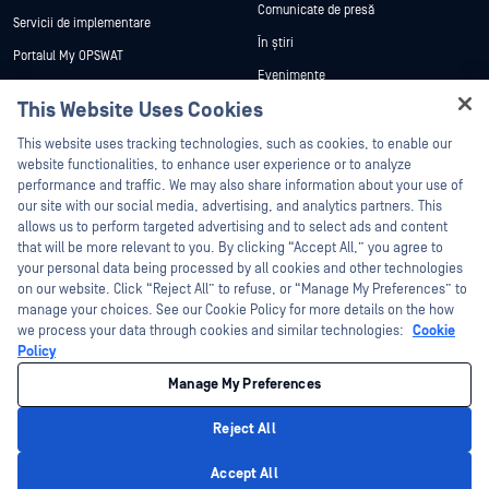
Comunicate de presă
Servicii de implementare
În știri
Portalul My OPSWAT
Evenimente
Documentație tehnică
This Website Uses Cookies
Webinare
Formare
Hey there!
Fișe de date
This website uses tracking technologies, such as cookies, to enable our
Programul de gestionare a
I'm Ozzy, your OPSWAT virtual assistant.
website functionalities, to enhance user experience or to analyze
vulnerabilităților
Cărți albe
How can I help you secure what's critical
performance and traffic. We may also share information about your use of
Parteneri
today?
our site with our social media, advertising, and analytics partners. This
Instrumente gratuite
allows us to perform targeted advertising and to select ads and content
Certificare
that will be more relevant to you. By clicking “Accept All,” you agree to
Parteneri tehnologici
your personal data being processed by all cookies and other technologies
on our website. Click “Reject All” to refuse, or “Manage My Preferences” to
Program de parteneriat de canal
manage your choices. See our Cookie Policy for more details on the how
we process your data through cookies and similar technologies:
Cookie
©2026 OPSWAT . Toate drepturile rezervate. OPSWAT, MetaDefender, Metascan,
Policy
MetaAccess, OPSWAT , Trust no File. Trust No Device., OPSWAT , Protecting the
World's Critical Infrastructure, Deep CDR™ Technology, InQuest, logo-ul InQuest,
Manage My Preferences
DFI, RetroHunt, Deep File Inspection și Join the Hunt sunt mărci comerciale ale
OPSWAT . Mărcile comerciale ale terților sunt proprietatea deținătorilor respectivi.
Informații juridice
Politica de confidențialitate
Gestionarea preferințelor
Reject All
cookie
Opțiunile dvs. de confidențialitate din California
Privacy Policy
Accept All