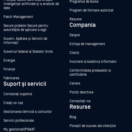
Programul de burse
inteligenței artificiale și a analizei de
date
Program de formare autorizat
Patch Management
Resurse
Compania
Secure probelor Secure pentru
autoritățile de aplicare a legii
Despre
Guvern, Apărare și Servicii de
Informații
Echipa de management
Guvernul federal al Statelor Unite
Clienți
Energie
Înscriere la buletinul informativ
Finanțe
Conformitatea produselor și
certificările
Fabricarea
Suport și servicii
Cariere
Poziții deschise
Contactați suportul
Contactați-ne
Creați un caz
Resurse
Gestionarea tehnică a conturilor
Blog
Servicii profesionale
Povești de succes ale clienților
My gestionatOPSWAT