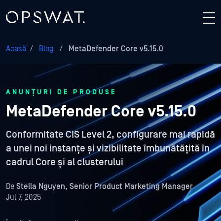
Acasă
/
Blog
/
MetaDefender Core v5.15.0
ANUNȚURI DE PRODUSE
MetaDefender Core v5.15.0
Conformitate CIS Level 2, configurare mai rapidă
a unei noi instanțe și vizibilitate îmbunătățită în
cadrul Core și al clusterului
De
Stella Nguyen, Senior Product Marketing Manager
Jul 7, 2025