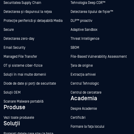
Securitatea Supply Chain
Tehnologia Deep CDR™
Detectarea și răspunsul la rețea
Detectarea tipului de fișier™
Protecție periferică și detașabilă Media
DLP™ proactiv
Secure
Adaptive Sandbox
Detectarea zero-day
Threat Intelligence
Email Security
SBOM
Managed File Transfer
File-Based Vulnerability Assessment
OT și sisteme ciber-fizice
Țara de origine
Soluții în mai multe domenii
Extracția arhivei
Diode de date și porți de securitate
Centrul Tehnologic
Soluții OEM
Centrul de cercetare
Academia
Scanare Malware portabilă
Produse
Despre Academie
Vezi toate produsele
Certificări
Soluții
Formare la fața locului
Protejați datele care stau la baza