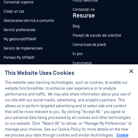
Poziții deschise
Contactați suportul
Contactați-ne
Creați un caz
Resurse
Gestionarea tehnică a conturilor
Blog
Servicii profesionale
Povești de succes ale clienților
My gestionatOPSWAT
Comunicate de presă
Servicii de implementare
În știri
Portalul My OPSWAT
Evenimente
Documentație tehnică
This Website Uses Cookies
Webinare
Formare
Hey there!
Fișe de date
This website uses tracking technologies, such as cookies, to enable our
Programul de gestionare a
I'm Ozzy, your OPSWAT virtual assistant.
website functionalities, to enhance user experience or to analyze
vulnerabilităților
Cărți albe
How can I help you secure what's critical
performance and traffic. We may also share information about your use of
Parteneri
today?
our site with our social media, advertising, and analytics partners. This
Instrumente gratuite
allows us to perform targeted advertising and to select ads and content
Certificare
that will be more relevant to you. By clicking “Accept All,” you agree to
Parteneri tehnologici
your personal data being processed by all cookies and other technologies
on our website. Click “Reject All” to refuse, or “Manage My Preferences” to
Program de parteneriat de canal
manage your choices. See our Cookie Policy for more details on the how
we process your data through cookies and similar technologies:
Cookie