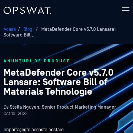
Acasă
/
Blog
/
MetaDefender Core v5.7.0 Lansare:
Software Bill...
ANUNȚURI DE PRODUSE
MetaDefender Core v5.7.0
Lansare: Software Bill of
Materials Tehnologie
De
Stella Nguyen, Senior Product Marketing Manager
Oct 10, 2023
Împărtășește această postare