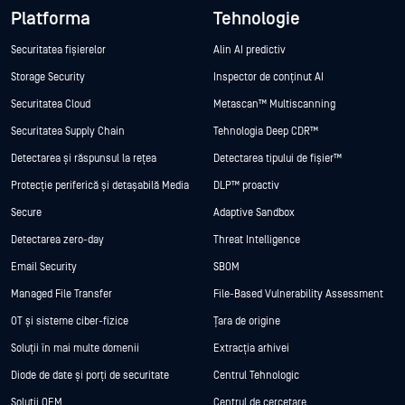
Platforma
Tehnologie
Securitatea fișierelor
Alin AI predictiv
Storage Security
Inspector de conținut AI
Securitatea Cloud
Metascan™ Multiscanning
Securitatea Supply Chain
Tehnologia Deep CDR™
Detectarea și răspunsul la rețea
Detectarea tipului de fișier™
Protecție periferică și detașabilă Media
DLP™ proactiv
Secure
Adaptive Sandbox
Detectarea zero-day
Threat Intelligence
Email Security
SBOM
Managed File Transfer
File-Based Vulnerability Assessment
OT și sisteme ciber-fizice
Țara de origine
Soluții în mai multe domenii
Extracția arhivei
Diode de date și porți de securitate
Centrul Tehnologic
Soluții OEM
Centrul de cercetare