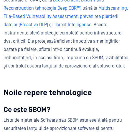
securitate OPSWAT, de la
Deep Content Disarm and
Reconstruction tehnologia Deep CDR™)
până la
Multiscanning
,
File-Based Vulnerability Assessment
,
prevenirea pierderii
datelor (Proactive DLP)
și
Threat Intelligence
. Aceste
instrumente oferă protecție completă pentru infrastructura
dvs. critică. Ele protejează eficient împotriva amenințărilor
bazate pe fișiere, aflate într-o continuă evoluție,
îmbunătățind, în același timp, împreună cu SBOM, vizibilitatea
și controlul asupra lanțului de aprovizionare al software-ului.
Noile repere tehnologice
Ce este SBOM?
Lista de materiale Software sau SBOM este esențială pentru
securitatea lanțului de aprovizionare software și pentru