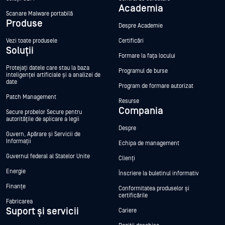
Academia
Scanare Malware portabilă
Produse
Despre Academie
Vezi toate produsele
Certificări
Soluții
Formare la fața locului
Protejați datele care stau la baza
Programul de burse
inteligenței artificiale și a analizei de
date
Program de formare autorizat
Patch Management
Resurse
Compania
Secure probelor Secure pentru
autoritățile de aplicare a legii
Despre
Guvern, Apărare și Servicii de
Informații
Echipa de management
Guvernul federal al Statelor Unite
Clienți
Energie
Înscriere la buletinul informativ
Finanțe
Conformitatea produselor și
certificările
Fabricarea
Suport și servicii
Cariere