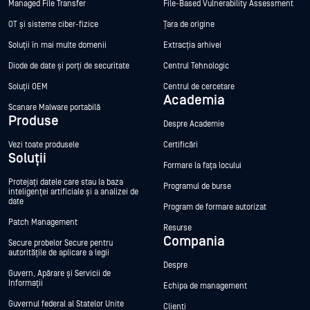
Managed File Transfer
File-Based Vulnerability Assessment
OT și sisteme ciber-fizice
Țara de origine
Soluții în mai multe domenii
Extracția arhivei
Diode de date și porți de securitate
Centrul Tehnologic
Soluții OEM
Centrul de cercetare
Academia
Scanare Malware portabilă
Produse
Despre Academie
Vezi toate produsele
Certificări
Soluții
Formare la fața locului
Protejați datele care stau la baza
Programul de burse
inteligenței artificiale și a analizei de
date
Program de formare autorizat
Patch Management
Resurse
Compania
Secure probelor Secure pentru
autoritățile de aplicare a legii
Despre
Guvern, Apărare și Servicii de
Informații
Echipa de management
Guvernul federal al Statelor Unite
Clienți