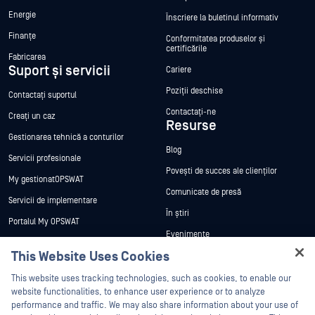
Energie
Înscriere la buletinul informativ
Finanțe
Conformitatea produselor și
certificările
Fabricarea
Suport și servicii
Cariere
Poziții deschise
Contactați suportul
Contactați-ne
Creați un caz
Resurse
Gestionarea tehnică a conturilor
Blog
Servicii profesionale
Povești de succes ale clienților
My gestionatOPSWAT
Comunicate de presă
Servicii de implementare
În știri
Portalul My OPSWAT
Evenimente
Documentație tehnică
This Website Uses Cookies
Webinare
Formare
Hey there!
Fișe de date
This website uses tracking technologies, such as cookies, to enable our
Programul de gestionare a
I'm Ozzy, your OPSWAT virtual assistant.
website functionalities, to enhance user experience or to analyze
vulnerabilităților
Cărți albe
How can I help you secure what's critical
performance and traffic. We may also share information about your use of
Parteneri