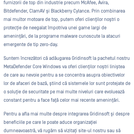
furnizorii de top din industrie precum McAfee, Avira,
Bitdefender, ClamAV și Blackberry Cylance. Prin combinarea
mai multor motoare de top, putem oferi clienților noștri o
protecție de neegalat împotriva unei game largi de
amenințări, de la programe malware cunoscute la atacuri
emergente de tip zero-day.
Suntem încrezători că adăugarea Gridinsoft la pachetul nostru
MetaDefender Core Windows va oferi clienților noștri liniștea
de care au nevoie pentru a se concentra asupra obiectivelor
lor de afaceri de bază, știind că sistemele lor sunt protejate de
o soluție de securitate pe mai multe niveluri care evoluează
constant pentru a face față celor mai recente amenințări.
Pentru a afla mai multe despre integrarea Gridinsoft și despre
beneficiile pe care le poate aduce organizației
dumneavoastră, vă rugăm să vizitați site-ul nostru sau să