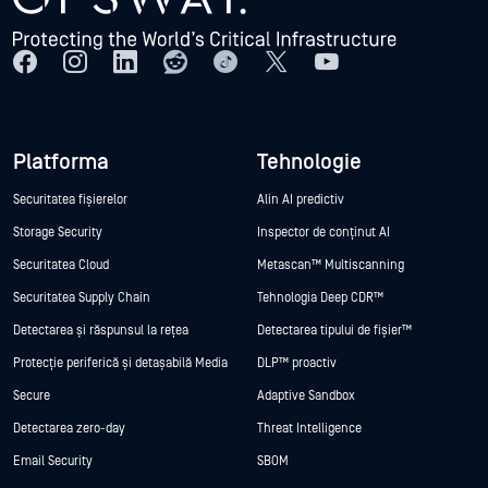
Platforma
Tehnologie
Securitatea fișierelor
Alin AI predictiv
Storage Security
Inspector de conținut AI
Securitatea Cloud
Metascan™ Multiscanning
Securitatea Supply Chain
Tehnologia Deep CDR™
Detectarea și răspunsul la rețea
Detectarea tipului de fișier™
Protecție periferică și detașabilă Media
DLP™ proactiv
Secure
Adaptive Sandbox
Detectarea zero-day
Threat Intelligence
Email Security
SBOM