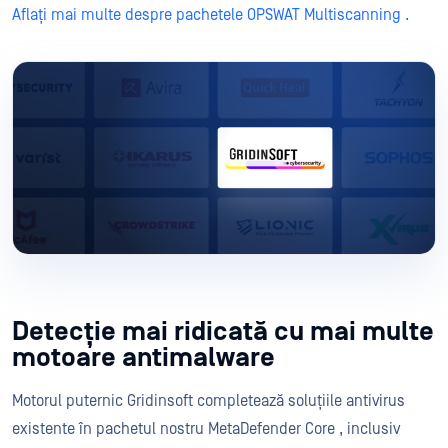
Aflați mai multe despre pachetele OPSWAT Multiscanning .
Detecție mai ridicată cu mai multe
motoare antimalware
Motorul puternic Gridinsoft completează soluțiile antivirus
existente în pachetul nostru MetaDefender Core , inclusiv