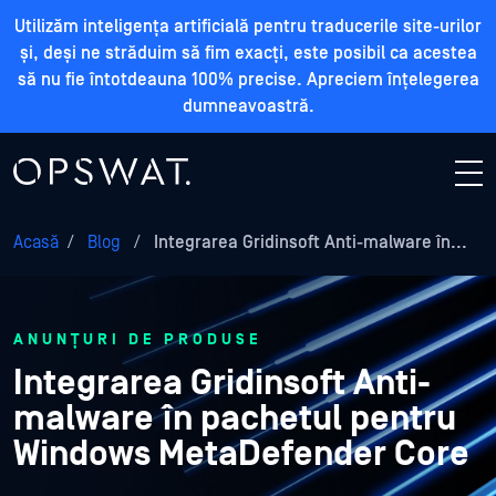
Utilizăm inteligența artificială pentru traducerile site-urilor
și, deși ne străduim să fim exacți, este posibil ca acestea
să nu fie întotdeauna 100% precise. Apreciem înțelegerea
dumneavoastră.
Acasă
/
Blog
/
Integrarea Gridinsoft Anti-malware în...
ANUNȚURI DE PRODUSE
Integrarea Gridinsoft Anti-
malware în pachetul pentru
Windows MetaDefender Core