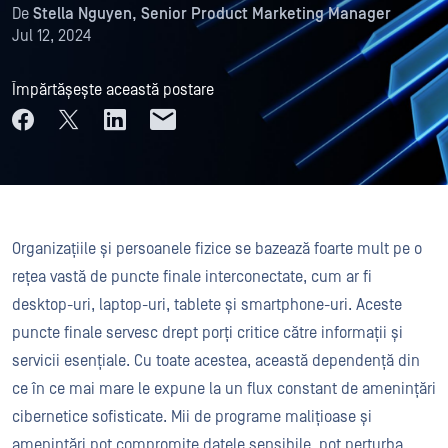
De
Stella Nguyen, Senior Product Marketing Manager
Jul 12, 2024
Împărtășește această postare
Organizațiile și persoanele fizice se bazează foarte mult pe o
rețea vastă de puncte finale interconectate, cum ar fi
desktop-uri, laptop-uri, tablete și smartphone-uri. Aceste
puncte finale servesc drept porți critice către informații și
servicii esențiale. Cu toate acestea, această dependență din
ce în ce mai mare le expune la un flux constant de amenințări
cibernetice sofisticate. Mii de programe malițioase și
amenințări pot compromite datele sensibile, pot perturba