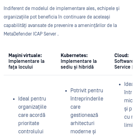
Indiferent de modelul de implementare ales, echipele și
organizațiile pot beneficia în continuare de aceleași
capabilități avansate de prevenire a amenințărilor de la
MetaDefender ICAP Server .
Mașini virtuale:
Kubernetes:
Cloud:
Implementare la
Implementare la
Software 
fața locului
sediu și hibridă
Service (
Ideal
Potrivit pentru
între
Ideal pentru
întreprinderile
mici 
organizațiile
care
și pe
care acordă
gestionează
cu r
prioritate
arhitecturi
limita
controlului
moderne și