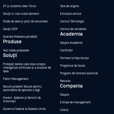
OT și sisteme ciber-fizice
Țara de origine
Soluții în mai multe domenii
Extracția arhivei
Diode de date și porți de securitate
Centrul Tehnologic
Soluții OEM
Centrul de cercetare
Academia
Scanare Malware portabilă
Produse
Despre Academie
Vezi toate produsele
Certificări
Soluții
Formare la fața locului
Protejați datele care stau la baza
Programul de burse
inteligenței artificiale și a analizei de
date
Program de formare autorizat
Patch Management
Resurse
Compania
Secure probelor Secure pentru
autoritățile de aplicare a legii
Despre
Guvern, Apărare și Servicii de
Informații
Echipa de management
Guvernul federal al Statelor Unite
Clienți