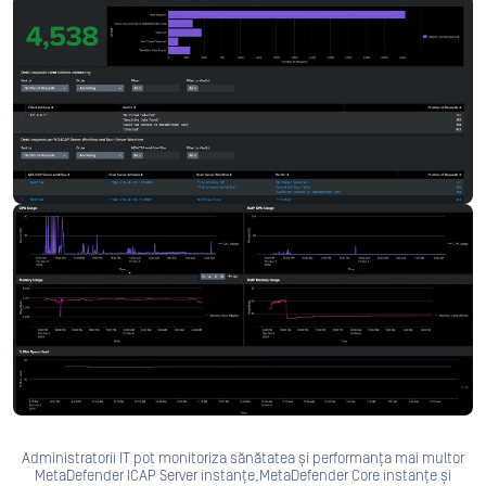
Administratorii IT pot monitoriza sănătatea și performanța mai multor
MetaDefender ICAP Server instanțe,MetaDefender Core instanțe și