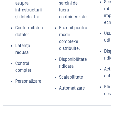
Secur
asupra
sarcini de
robus
infrastructurii
lucru
împo
și datelor lor.
containerizate.
echip
Conformitatea
Flexibil pentru
Ușur
datelor
medii
utili
complexe
Latență
distribuite.
Dispo
redusă
ridic
Disponibilitate
Control
ridicată
Actua
complet
auto
Scalabilitate
Personalizare
Efici
Automatizare
costu