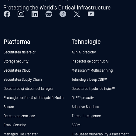
Platforma
Tehnologie
Securitatea fișierelor
Alin AI predictiv
Storage Security
Inspector de conținut AI
Securitatea Cloud
Metascan™ Multiscanning
Securitatea Supply Chain
Tehnologia Deep CDR™
Detectarea și răspunsul la rețea
Detectarea tipului de fișier™
Protecție periferică și detașabilă Media
DLP™ proactiv
Secure
Adaptive Sandbox
Detectarea zero-day
Threat Intelligence
Email Security
SBOM
Managed File Transfer
File-Based Vulnerability Assessment