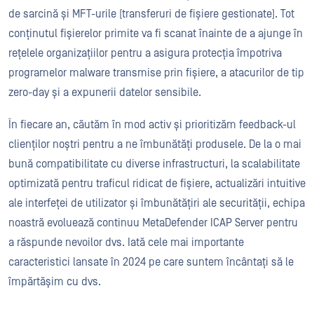
de sarcină și MFT-urile (transferuri de fișiere gestionate). Tot
conținutul fișierelor primite va fi scanat înainte de a ajunge în
rețelele organizațiilor pentru a asigura protecția împotriva
programelor malware transmise prin fișiere, a atacurilor de tip
zero-day și a expunerii datelor sensibile.
În fiecare an, căutăm în mod activ și prioritizăm feedback-ul
clienților noștri pentru a ne îmbunătăți produsele. De la o mai
bună compatibilitate cu diverse infrastructuri, la scalabilitate
optimizată pentru traficul ridicat de fișiere, actualizări intuitive
ale interfeței de utilizator și îmbunătățiri ale securității, echipa
noastră evoluează continuu MetaDefender ICAP Server pentru
a răspunde nevoilor dvs. Iată cele mai importante
caracteristici lansate în 2024 pe care suntem încântați să le
împărtășim cu dvs.