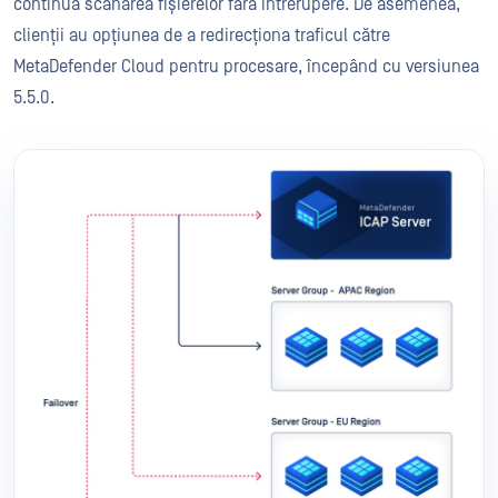
continua scanarea fișierelor fără întrerupere. De asemenea,
clienții au opțiunea de a redirecționa traficul către
MetaDefender Cloud pentru procesare, începând cu versiunea
5.5.0.