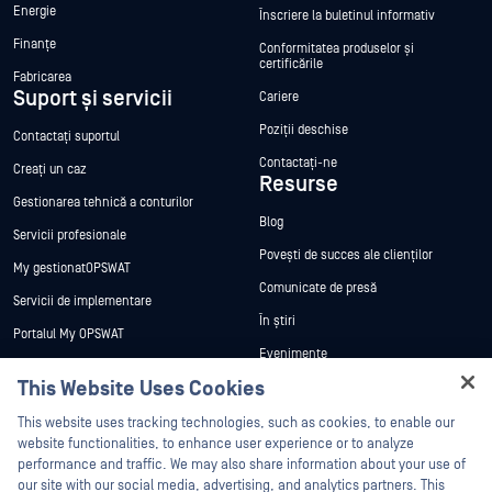
Energie
Înscriere la buletinul informativ
Finanțe
Conformitatea produselor și
certificările
Fabricarea
Suport și servicii
Cariere
Poziții deschise
Contactați suportul
Contactați-ne
Creați un caz
Resurse
Gestionarea tehnică a conturilor
Blog
Servicii profesionale
Povești de succes ale clienților
My gestionatOPSWAT
Comunicate de presă
Servicii de implementare
În știri
Portalul My OPSWAT
Evenimente
Documentație tehnică
This Website Uses Cookies
Webinare
Formare
Hey there!
Fișe de date
This website uses tracking technologies, such as cookies, to enable our
Programul de gestionare a
I'm Ozzy, your OPSWAT virtual assistant.
website functionalities, to enhance user experience or to analyze
vulnerabilităților
Cărți albe
How can I help you secure what's critical
performance and traffic. We may also share information about your use of
Parteneri
today?
our site with our social media, advertising, and analytics partners. This
Instrumente gratuite