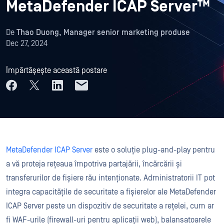
MetaDefender ICAP Server™
De
Thao Duong, Manager senior marketing produse
Dec 27, 2024
Împărtășește această postare
MetaDefender ICAP Server
este o soluție plug-and-play pentru
a vă proteja rețeaua împotriva partajării, încărcării și
transferurilor de fișiere rău intenționate. Administratorii IT pot
integra capacitățile de securitate a fișierelor ale MetaDefender
ICAP Server peste un dispozitiv de securitate a rețelei, cum ar
fi WAF-urile (firewall-uri pentru aplicații web), balansatoarele