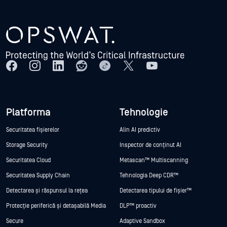
Platforma
Tehnologie
Securitatea fișierelor
Alin AI predictiv
Storage Security
Inspector de conținut AI
Securitatea Cloud
Metascan™ Multiscanning
Securitatea Supply Chain
Tehnologia Deep CDR™
Detectarea și răspunsul la rețea
Detectarea tipului de fișier™
Protecție periferică și detașabilă Media
DLP™ proactiv
Secure
Adaptive Sandbox