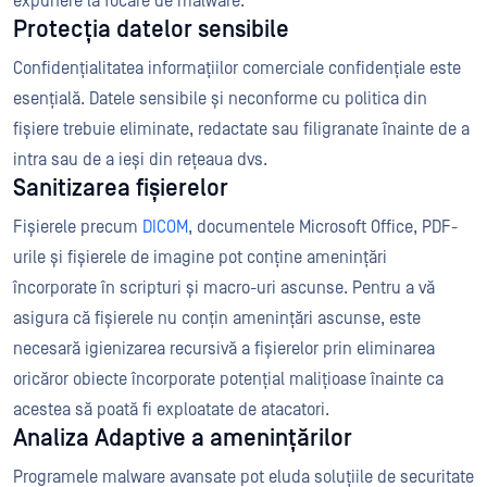
expunere la focare de malware.
Protecția datelor sensibile
Confidențialitatea informațiilor comerciale confidențiale este
esențială. Datele sensibile și neconforme cu politica din
fișiere trebuie eliminate, redactate sau filigranate înainte de a
intra sau de a ieși din rețeaua dvs.
Sanitizarea fișierelor
Fișierele precum
DICOM
, documentele Microsoft Office, PDF-
urile și fișierele de imagine pot conține amenințări
încorporate în scripturi și macro-uri ascunse. Pentru a vă
asigura că fișierele nu conțin amenințări ascunse, este
necesară igienizarea recursivă a fișierelor prin eliminarea
oricăror obiecte încorporate potențial malițioase înainte ca
acestea să poată fi exploatate de atacatori.
Analiza Adaptive a amenințărilor
Programele malware avansate pot eluda soluțiile de securitate