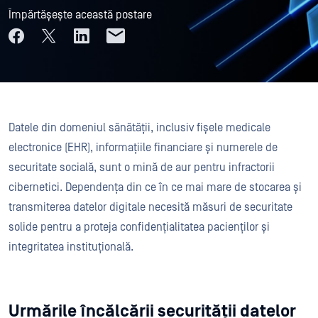
Împărtășește această postare
Datele din domeniul sănătății, inclusiv fișele medicale
electronice (EHR), informațiile financiare și numerele de
securitate socială, sunt o mină de aur pentru infractorii
cibernetici. Dependența din ce în ce mai mare de stocarea și
transmiterea datelor digitale necesită măsuri de securitate
solide pentru a proteja confidențialitatea pacienților și
integritatea instituțională.
Urmările încălcării securității datelor