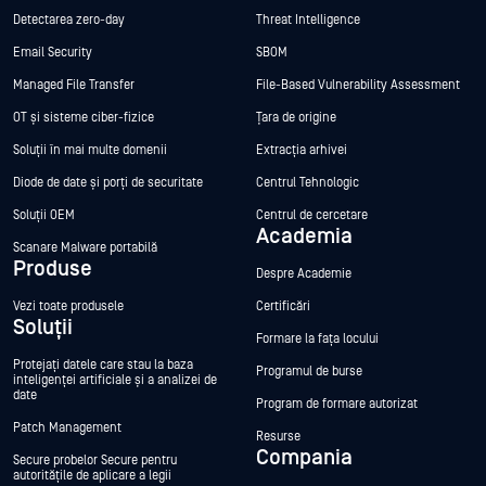
Detectarea zero-day
Threat Intelligence
Email Security
SBOM
Managed File Transfer
File-Based Vulnerability Assessment
OT și sisteme ciber-fizice
Țara de origine
Soluții în mai multe domenii
Extracția arhivei
Diode de date și porți de securitate
Centrul Tehnologic
Soluții OEM
Centrul de cercetare
Academia
Scanare Malware portabilă
Produse
Despre Academie
Vezi toate produsele
Certificări
Soluții
Formare la fața locului
Protejați datele care stau la baza
Programul de burse
inteligenței artificiale și a analizei de
date
Program de formare autorizat
Patch Management
Resurse
Compania
Secure probelor Secure pentru
autoritățile de aplicare a legii