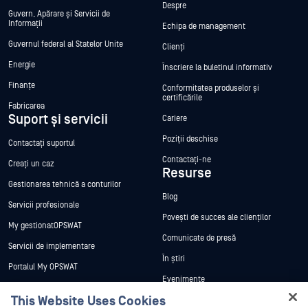
Despre
Guvern, Apărare și Servicii de
Informații
Echipa de management
Guvernul federal al Statelor Unite
Clienți
Energie
Înscriere la buletinul informativ
Finanțe
Conformitatea produselor și
certificările
Fabricarea
Suport și servicii
Cariere
Poziții deschise
Contactați suportul
Contactați-ne
Creați un caz
Resurse
Gestionarea tehnică a conturilor
Blog
Servicii profesionale
Povești de succes ale clienților
My gestionatOPSWAT
Comunicate de presă
Servicii de implementare
În știri
Portalul My OPSWAT
Evenimente
Documentație tehnică
This Website Uses Cookies
Webinare