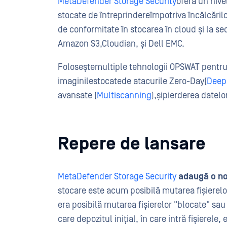
MetaDefender Storage Security
oferă un nive
stocate de întreprindere
împotriva încălcărilo
de conformitate în stocarea în cloud și la se
Amazon S3,
Cloudian
, și Dell EMC.
Folosește
multiple tehnologii OPSWAT
pentru
imaginile
stocate
de atacurile Zero-Day
(
Deep
avansate (
Multiscanning
)
,
și
pierderea datelor
Repere de lansare
MetaDefender Storage Security
adaugă o no
stocare este acum posibilă mutarea fișierelor
era posibilă mutarea fișierelor "blocate" sau 
care depozitul inițial, în care intră fișierele, 