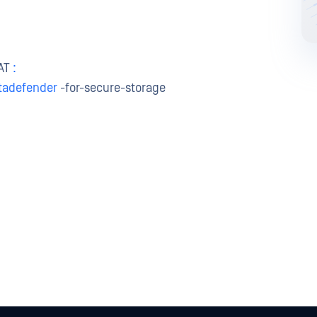
AT
:
tadefender
-for-secure-storage