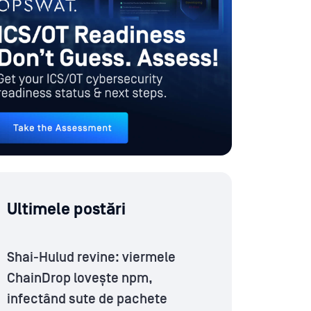
Ultimele postări
Shai-Hulud revine: viermele
ChainDrop lovește npm,
infectând sute de pachete