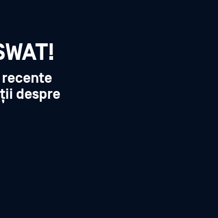
SWAT!
i recente
ții despre