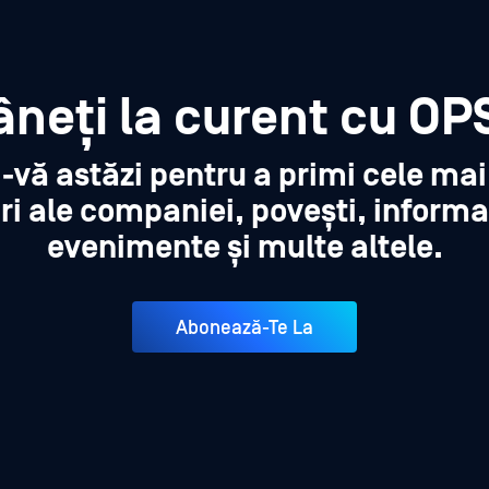
neți la curent cu OP
i-vă astăzi pentru a primi cele ma
ri ale companiei, povești, informa
evenimente și multe altele.
Abonează-Te La