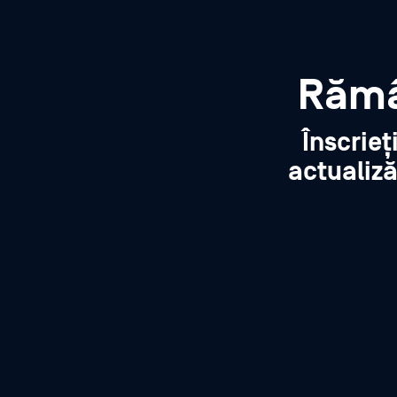
Rămâ
Înscrieț
actualiză