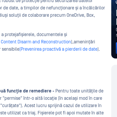
l robust de protecție pentru securizarea datelor
r de date, a timpilor de nefuncționare și a încălcărilor
diu
și soluții de colaborare precum OneDrive, Box,
 a proteja
fișierele, documentele și
 Content Disarm and Reconstruction
)
,
amenințări
 sensibile
(Prevenirea proactivă a pierderii de date
)
.
uă funcție de remediere -
Pentru toate unitățile de
 "permise" într-o altă locație (în același mod în care
"curățate"). Acest lucru sprijină cazul de utilizare în
este utilizat ca triaj. Fișierele pot fi apoi mutate în alte