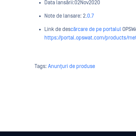
Data lansării:
02
Nov
2020
Note de lansare:
2
.0.7
Link de des
cărcare de pe portalul
OPSW
https://portal.opswat.com/products/me
Tags:
Anunțuri de produse