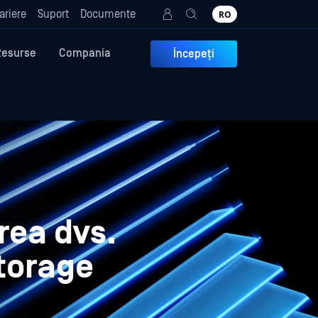
ariere
Suport
Documente
RO
Resurse
Compania
Începeți
rea dvs.
Storage