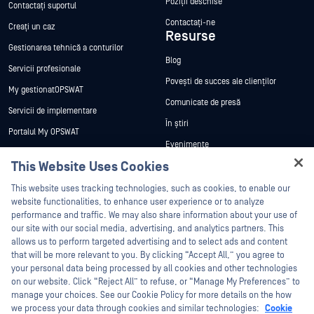
Poziții deschise
Contactați suportul
Contactați-ne
Creați un caz
Resurse
Gestionarea tehnică a conturilor
Blog
Servicii profesionale
Povești de succes ale clienților
My gestionatOPSWAT
Comunicate de presă
Servicii de implementare
În știri
Portalul My OPSWAT
Evenimente
Documentație tehnică
This Website Uses Cookies
Webinare
Formare
Hey there!
Fișe de date
This website uses tracking technologies, such as cookies, to enable our
Programul de gestionare a
I'm Ozzy, your OPSWAT virtual assistant.
website functionalities, to enhance user experience or to analyze
vulnerabilităților
Cărți albe
How can I help you secure what's critical
performance and traffic. We may also share information about your use of
Parteneri
today?
our site with our social media, advertising, and analytics partners. This
Instrumente gratuite
allows us to perform targeted advertising and to select ads and content
Certificare
that will be more relevant to you. By clicking “Accept All,” you agree to
Parteneri tehnologici
your personal data being processed by all cookies and other technologies
on our website. Click “Reject All” to refuse, or “Manage My Preferences” to
Program de parteneriat de canal
manage your choices. See our Cookie Policy for more details on the how
we process your data through cookies and similar technologies:
Cookie