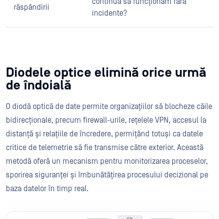
continua să funcționăm fără
răspândirii
incidente?
Diodele optice elimină orice urmă
de îndoială
O diodă optică de date permite organizațiilor să blocheze căile
bidirecționale, precum firewall-urile, rețelele VPN, accesul la
distanță și relațiile de încredere, permițând totuși ca datele
critice de telemetrie să fie transmise către exterior. Această
metodă oferă un mecanism pentru monitorizarea proceselor,
sporirea siguranței și îmbunătățirea procesului decizional pe
baza datelor în timp real.