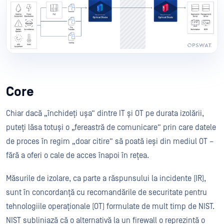
Core
Chiar dacă „închideți ușa” dintre IT și OT pe durata izolării,
puteți lăsa totuși o „fereastră de comunicare” prin care datele
de proces în regim „doar citire” să poată ieși din mediul OT –
fără a oferi o cale de acces înapoi în rețea.
Măsurile de izolare, ca parte a răspunsului la incidente (IR),
sunt în concordanță cu recomandările de securitate pentru
tehnologiile operaționale (OT) formulate de mult timp de NIST.
NIST subliniază că o alternativă la un firewall o reprezintă o