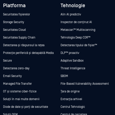
Platforma
Tehnologie
Securitatea fișierelor
Alin AI predictiv
Storage Security
Inspector de conținut AI
Securitatea Cloud
Metascan™ Multiscanning
Securitatea Supply Chain
Tehnologia Deep CDR™
Detectarea și răspunsul la rețea
Detectarea tipului de fișier™
Protecție periferică și detașabilă Media
DLP™ proactiv
Secure
Adaptive Sandbox
Detectarea zero-day
Threat Intelligence
Email Security
SBOM
Managed File Transfer
File-Based Vulnerability Assessment
OT și sisteme ciber-fizice
Țara de origine
Soluții în mai multe domenii
Extracția arhivei
Diode de date și porți de securitate
Centrul Tehnologic
Soluții OEM
Centrul de cercetare