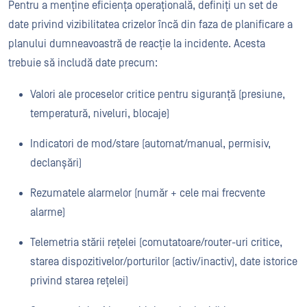
Pentru a menține eficiența operațională, definiți un set de
date privind vizibilitatea crizelor încă din faza de planificare a
planului dumneavoastră de reacție la incidente. Acesta
trebuie să includă date precum:
Valori ale proceselor critice pentru siguranță (presiune,
temperatură, niveluri, blocaje)
Indicatori de mod/stare (automat/manual, permisiv,
declanșări)
Rezumatele alarmelor (număr + cele mai frecvente
alarme)
Telemetria stării rețelei (comutatoare/router-uri critice,
starea dispozitivelor/porturilor (activ/inactiv), date istorice
privind starea rețelei)