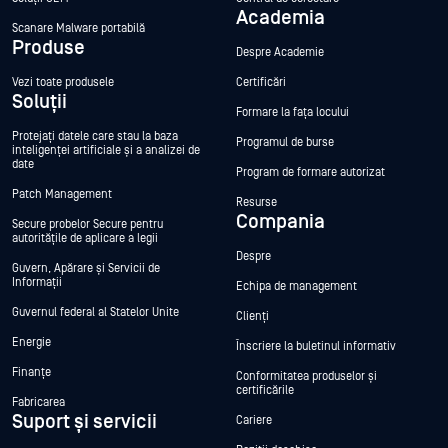
Academia
Scanare Malware portabilă
Produse
Despre Academie
Vezi toate produsele
Certificări
Soluții
Formare la fața locului
Protejați datele care stau la baza
Programul de burse
inteligenței artificiale și a analizei de
date
Program de formare autorizat
Patch Management
Resurse
Compania
Secure probelor Secure pentru
autoritățile de aplicare a legii
Despre
Guvern, Apărare și Servicii de
Informații
Echipa de management
Guvernul federal al Statelor Unite
Clienți
Energie
Înscriere la buletinul informativ
Finanțe
Conformitatea produselor și
certificările
Fabricarea
Suport și servicii
Cariere