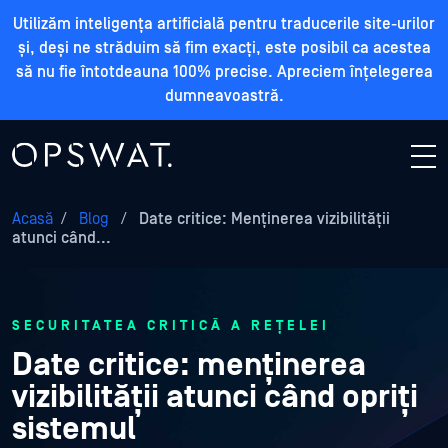
Utilizăm inteligența artificială pentru traducerile site-urilor
și, deși ne străduim să fim exacți, este posibil ca acestea
să nu fie întotdeauna 100% precise. Apreciem înțelegerea
dumneavoastră.
Acasă
/
Blog
/
Date critice: Menținerea vizibilității
atunci când...
SECURITATEA CRITICĂ A REȚELEI
Date critice: menținerea
vizibilității atunci când opriți
sistemul