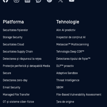
Platforma
Tehnologie
Securitatea fișierelor
Alin AI predictiv
Storage Security
Inspector de conținut AI
Securitatea Cloud
Metascan™ Multiscanning
Securitatea Supply Chain
Tehnologia Deep CDR™
Detectarea și răspunsul la rețea
Detectarea tipului de fișier™
Protecție periferică și detașabilă Media
DLP™ proactiv
Secure
Adaptive Sandbox
Detectarea zero-day
Threat Intelligence
Email Security
SBOM
Managed File Transfer
File-Based Vulnerability Assessment
OT și sisteme ciber-fizice
Țara de origine