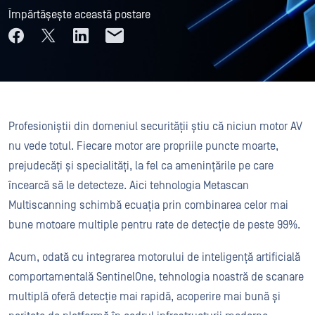
Împărtășește această postare
Profesioniștii din domeniul securității știu că niciun motor AV
nu vede totul. Fiecare motor are propriile puncte moarte,
prejudecăți și specialități, la fel ca amenințările pe care
încearcă să le detecteze. Aici tehnologia Metascan
Multiscanning schimbă ecuația prin combinarea celor mai
bune motoare multiple pentru rate de detecție de peste 99%.
Acum, odată cu integrarea motorului de inteligență artificială
comportamentală SentinelOne, tehnologia noastră de scanare
multiplă oferă detecție mai rapidă, acoperire mai bună și