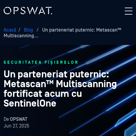
Acasă
/
Blog
/
Un parteneriat puternic: Metascan™
Multiscanning...
SECURITATEA FIȘIERELOR
Un parteneriat puternic:
Metascan™ Multiscanning
fortificat acum cu
SentinelOne
De
OPSWAT
Jun 27, 2025