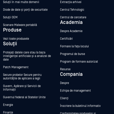
Soluții în mai multe domenii
Extracția arhivei
Diode de date și porți de securitate
Centrul Tehnologic
Soluții OEM
Centrul de cercetare
Academia
Scanare Malware portabilă
Produse
Despre Academie
Vezi toate produsele
Certificări
Soluții
Formare la fața locului
Protejați datele care stau la baza
Programul de burse
inteligenței artificiale și a analizei de
date
Program de formare autorizat
Patch Management
Resurse
Compania
Secure probelor Secure pentru
autoritățile de aplicare a legii
Despre
Guvern, Apărare și Servicii de
Informații
Echipa de management
Guvernul federal al Statelor Unite
Clienți
Energie
Înscriere la buletinul informativ
Finanțe
Conformitatea produselor și