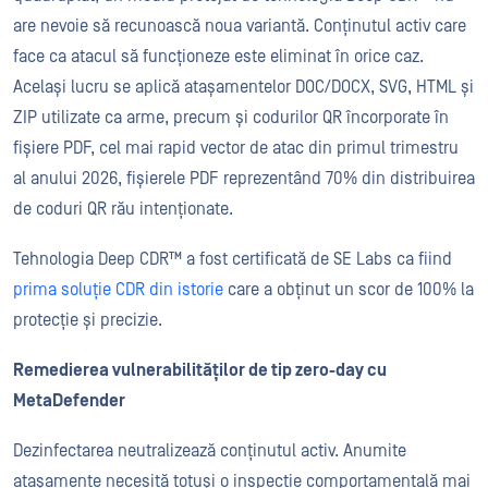
are nevoie să recunoască noua variantă. Conținutul activ care
face ca atacul să funcționeze este eliminat în orice caz.
Același lucru se aplică atașamentelor DOC/DOCX, SVG, HTML și
ZIP utilizate ca arme, precum și codurilor QR încorporate în
fișiere PDF, cel mai rapid vector de atac din primul trimestru
al anului 2026, fișierele PDF reprezentând 70% din distribuirea
de coduri QR rău intenționate.
Tehnologia Deep CDR™ a fost certificată de SE Labs ca fiind
prima soluție CDR din istorie
care a obținut un scor de 100% la
protecție și precizie.
Remedierea vulnerabilităților de tip zero-day cu
MetaDefender
Dezinfectarea neutralizează conținutul activ. Anumite
atașamente necesită totuși o inspecție comportamentală mai