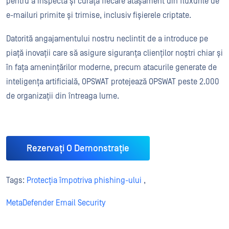
pentru a inspecta și curăța fiecare atașament din fluxurile de
e-mailuri primite și trimise, inclusiv fișierele criptate.
Datorită angajamentului nostru neclintit de a introduce pe
piață inovații care să asigure siguranța clienților noștri chiar și
în fața amenințărilor moderne, precum atacurile generate de
inteligența artificială, OPSWAT protejează OPSWAT peste 2.000
de organizații din întreaga lume.
Rezervați O Demonstrație
Tags:
Protecția împotriva phishing-ului
,
MetaDefender Email Security