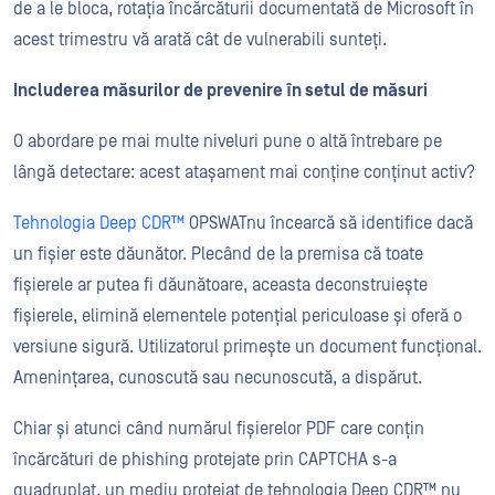
de a le bloca, rotația încărcăturii documentată de Microsoft în
acest trimestru vă arată cât de vulnerabili sunteți.
Includerea măsurilor de prevenire în setul de măsuri
O abordare pe mai multe niveluri pune o altă întrebare pe
lângă detectare: acest atașament mai conține conținut activ?
Tehnologia Deep CDR™
OPSWATnu încearcă să identifice dacă
un fișier este dăunător. Plecând de la premisa că toate
fișierele ar putea fi dăunătoare, aceasta deconstruiește
fișierele, elimină elementele potențial periculoase și oferă o
versiune sigură. Utilizatorul primește un document funcțional.
Amenințarea, cunoscută sau necunoscută, a dispărut.
Chiar și atunci când numărul fișierelor PDF care conțin
încărcături de phishing protejate prin CAPTCHA s-a
quadruplat, un mediu protejat de tehnologia Deep CDR™ nu