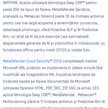
SMTP/MX. Acesta utilizează tehnologia Deep CDR™ pentru
peste 200 de tipuri de fișiere, MetaDefender Sandbox,
scanează cu Metascan folosind peste 30 de motoare antivirus
pentru cea mai largă acoperire a amenințărilor cunoscute,
detectează phishingul, oferă Proactive DLP și AI Predictive
Alin, un strat de AI de pre-execuție care semnalează
atașamentele generate de AI și polimorfice în milisecunde, cu
funcționare offline pentru medii OT/ICS și izolate fizic.
MetaDefender Cloud Security™ (CES)
completează mediile
Microsoft 365, putându-se implementa în câteva minute fără
modificări ale înregistrărilor MX. Împotriva tendințelor de
încărcare bazate pe fișiere documentate de Microsoft
(utilizarea fișierelor HTML, PDF, DOC, ZIP, SVG ca arme), CES
aplică tehnologia Deep CDR™, MetaDefender , Metascan™
Multiscanning până la 17 motoare antivirus și Predictive Alin AI