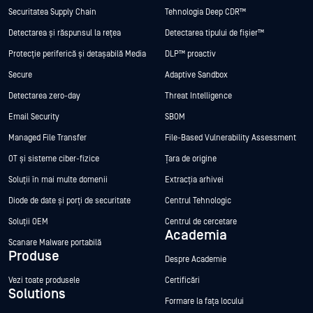
Securitatea Supply Chain
Tehnologia Deep CDR™
Detectarea și răspunsul la rețea
Detectarea tipului de fișier™
Protecție periferică și detașabilă Media
DLP™ proactiv
Secure
Adaptive Sandbox
Detectarea zero-day
Threat Intelligence
Email Security
SBOM
Managed File Transfer
File-Based Vulnerability Assessment
OT și sisteme ciber-fizice
Țara de origine
Soluții în mai multe domenii
Extracția arhivei
Diode de date și porți de securitate
Centrul Tehnologic
Soluții OEM
Centrul de cercetare
Academia
Scanare Malware portabilă
Produse
Despre Academie
Vezi toate produsele
Certificări
Solutions
Formare la fața locului