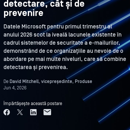
detectare, cât și de
prevenire
Datele Microsoft pentru primul trimestru al
anului 2026 scot la iveală lacunele existente în
cadrul sistemelor de securitate a e-mailurilor,
demonstrând de ce organizațiile au nevoie de o
abordare pe mai multe niveluri, care să combine
detectarea și prevenirea.
De
David Mitchell, vicepreședinte, Produse
Jun 4, 2026
Împărtășește această postare