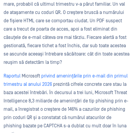
mare, probabil că ultimul trimestru v-a părut familiar. Un val
de atașamente cu coduri QR. O creștere bruscă a numărului
de fișiere HTML care se comportau ciudat. Un PDF suspect
care a trecut de poarta de acces, apoi a fost eliminat din
căsuțele de e-mail câteva ore mai târziu. Fiecare alertă a fost
gestionată, fiecare tichet a fost închis, dar sub toate acestea
se ascunde aceeași întrebare sâcâitoare: cât din toate acestea
reușim să detectăm la timp?
Raportul
Microsoft
privind amenințările prin e-mail din primul
trimestru al anului 2026
prezintă cifrele concrete care stau la
baza acestei întrebări. În decursul a trei luni, Microsoft Threat
Intelligence 8,3 miliarde de amenințări de tip phishing prin e-
mail, a înregistrat o creștere de 146% a cazurilor de phishing
prin coduri QR și a constatat că numărul atacurilor de
phishing bazate pe CAPTCHA s-a dublat cu mult doar în luna