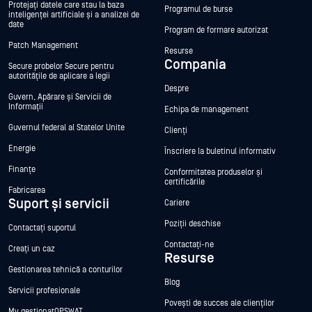
Protejați datele care stau la baza
Programul de burse
inteligenței artificiale și a analizei de
date
Program de formare autorizat
Patch Management
Resurse
Compania
Secure probelor Secure pentru
autoritățile de aplicare a legii
Despre
Guvern, Apărare și Servicii de
Informații
Echipa de management
Guvernul federal al Statelor Unite
Clienți
Energie
Înscriere la buletinul informativ
Finanțe
Conformitatea produselor și
certificările
Fabricarea
Suport și servicii
Cariere
Poziții deschise
Contactați suportul
Contactați-ne
Creați un caz
Resurse
Gestionarea tehnică a conturilor
Blog
Servicii profesionale
Povești de succes ale clienților
My gestionatOPSWAT