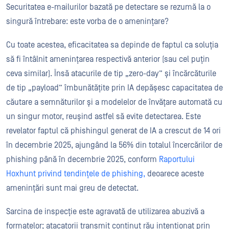
Securitatea e-mailurilor bazată pe detectare se rezumă la o
singură întrebare: este vorba de o amenințare?
Cu toate acestea, eficacitatea sa depinde de faptul ca soluția
să fi întâlnit amenințarea respectivă anterior (sau cel puțin
ceva similar). Însă atacurile de tip „zero-day” și încărcăturile
de tip „payload” îmbunătățite prin IA depășesc capacitatea de
căutare a semnăturilor și a modelelor de învățare automată cu
un singur motor, reușind astfel să evite detectarea. Este
revelator faptul că phishingul generat de IA a crescut de 14 ori
în decembrie 2025, ajungând la 56% din totalul încercărilor de
phishing până în decembrie 2025, conform
Raportului
Hoxhunt privind tendințele de phishing,
deoarece aceste
amenințări sunt mai greu de detectat.
Sarcina de inspecție este agravată de utilizarea abuzivă a
formatelor; atacatorii transmit conținut rău intenționat prin