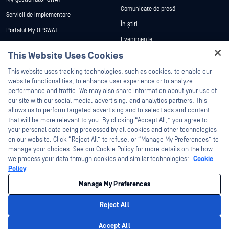
Comunicate de presă
Servicii de implementare
În știri
Portalul My OPSWAT
Evenimente
Documentație tehnică
This Website Uses Cookies
Webinare
Formare
Hey there!
Fișe de date
This website uses tracking technologies, such as cookies, to enable our
Programul de gestionare a
I'm Ozzy, your OPSWAT virtual assistant.
website functionalities, to enhance user experience or to analyze
vulnerabilităților
Cărți albe
How can I help you secure what's critical
performance and traffic. We may also share information about your use of
Parteneri
today?
our site with our social media, advertising, and analytics partners. This
Instrumente gratuite
allows us to perform targeted advertising and to select ads and content
Certificare
that will be more relevant to you. By clicking “Accept All,” you agree to
Parteneri tehnologici
your personal data being processed by all cookies and other technologies
on our website. Click “Reject All” to refuse, or “Manage My Preferences” to
Program de parteneriat de canal
manage your choices. See our Cookie Policy for more details on the how
we process your data through cookies and similar technologies:
Cookie
©2026 OPSWAT . Toate drepturile rezervate. OPSWAT, MetaDefender, Metascan,
Policy
MetaAccess, OPSWAT , Trust no File. Trust No Device., OPSWAT , Protecting the
World's Critical Infrastructure, Deep CDR™ Technology, InQuest, logo-ul InQuest,
Manage My Preferences
DFI, RetroHunt, Deep File Inspection și Join the Hunt sunt mărci comerciale ale
OPSWAT . Mărcile comerciale ale terților sunt proprietatea deținătorilor respectivi.
Informații juridice
Politica de confidențialitate
Gestionarea preferințelor
Reject All
cookie
Opțiunile dvs. de confidențialitate din California
Privacy Policy
Accept All