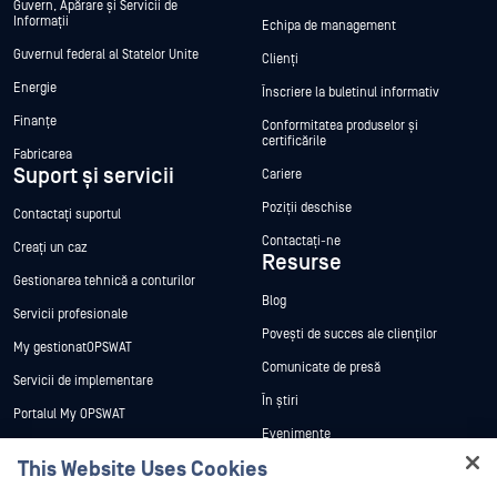
Guvern, Apărare și Servicii de
Informații
Echipa de management
Guvernul federal al Statelor Unite
Clienți
Energie
Înscriere la buletinul informativ
Finanțe
Conformitatea produselor și
certificările
Fabricarea
Suport și servicii
Cariere
Poziții deschise
Contactați suportul
Contactați-ne
Creați un caz
Resurse
Gestionarea tehnică a conturilor
Blog
Servicii profesionale
Povești de succes ale clienților
My gestionatOPSWAT
Comunicate de presă
Servicii de implementare
În știri
Portalul My OPSWAT
Evenimente
Documentație tehnică
This Website Uses Cookies
Webinare
Formare
Hey there!