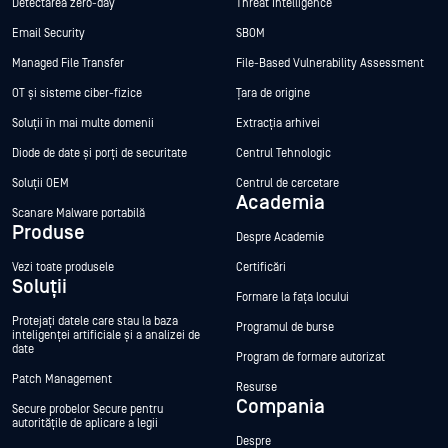
Detectarea zero-day
Threat Intelligence
Email Security
SBOM
Managed File Transfer
File-Based Vulnerability Assessment
OT și sisteme ciber-fizice
Țara de origine
Soluții în mai multe domenii
Extracția arhivei
Diode de date și porți de securitate
Centrul Tehnologic
Soluții OEM
Centrul de cercetare
Academia
Scanare Malware portabilă
Produse
Despre Academie
Vezi toate produsele
Certificări
Soluții
Formare la fața locului
Protejați datele care stau la baza
Programul de burse
inteligenței artificiale și a analizei de
date
Program de formare autorizat
Patch Management
Resurse
Compania
Secure probelor Secure pentru
autoritățile de aplicare a legii
Despre