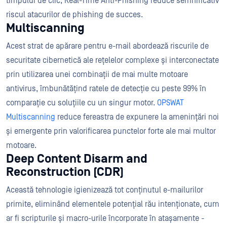
timpului de clic, Real-Time Anti-Phishing reduce semnificativ
riscul atacurilor de phishing de succes.
Multiscanning
Acest strat de apărare pentru e-mail abordează riscurile de
securitate cibernetică ale rețelelor complexe și interconectate
prin utilizarea unei combinații de mai multe motoare
antivirus, îmbunătățind ratele de detecție cu peste 99% în
comparație cu soluțiile cu un singur motor.
OPSWAT
Multiscanning
reduce fereastra de expunere la amenințări noi
și emergente prin valorificarea punctelor forte ale mai multor
motoare.
Deep Content Disarm and
Reconstruction (CDR)
Această tehnologie igienizează tot conținutul e-mailurilor
primite, eliminând elementele potențial rău intenționate, cum
ar fi scripturile și macro-urile încorporate în atașamente -