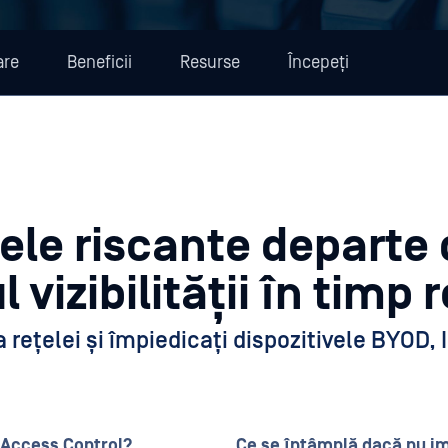
are
Beneficii
Resurse
Începeți
vele riscante departe
 vizibilității în timp r
 a rețelei și împiedicați dispozitivele BYOD, 
 Access Control?
Ce se întâmplă dacă nu i