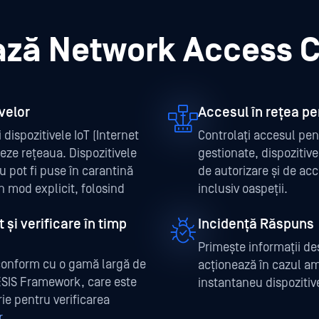
ză Network Access C
ivelor
Accesul în rețea pe
 dispozitivele IoT (Internet
Controlați accesul pent
eze rețeaua. Dispozitivele
gestionate, dispozitive 
au pot fi puse în carantină
de autorizare și de acc
n mod explicit, folosind
inclusiv oaspeții.
și verificare în timp
Incidență Răspuns
Primește informații de
e conform cu o gamă largă de
acționează în cazul am
OESIS Framework, care este
instantaneu dispoziti
rie pentru verificarea
r
.