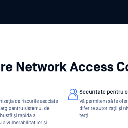
zare Network Access C
Securitate pentru 
izația de riscurile asociate
Vă permitem să le oferi
 larg pentru sistemul de
diferite autorizații și 
bustă și rapidă a
terți.
a vulnerabilităților și