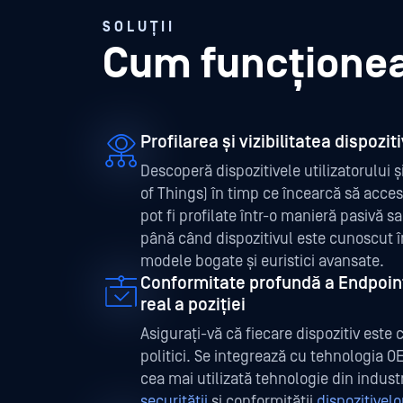
SOLUȚII
Cum funcționea
Profilarea și vizibilitatea dispozit
Descoperă dispozitivele utilizatorului și
of Things) în timp ce încearcă să acces
pot fi profilate într-o manieră pasivă s
până când dispozitivul este cunoscut î
modele bogate și euristici avansate.
Conformitate profundă a Endpoint 
real a poziției
Asigurați-vă că fiecare dispozitiv est
politici. Se integrează cu tehnologia 
cea mai utilizată tehnologie din indust
securității
și conformității
dispozitivelo