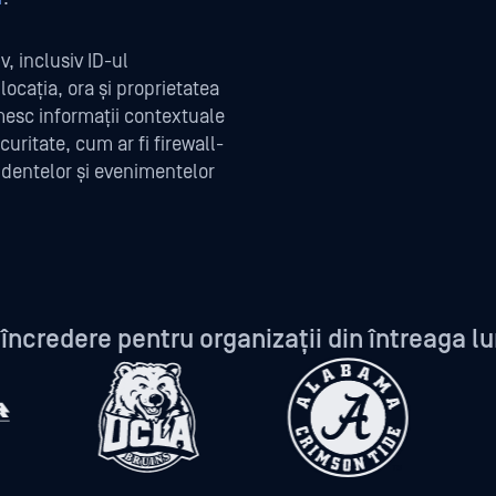
v, inclusiv ID-ul
 locația, ora și proprietatea
umesc informații contextuale
ecuritate, cum ar fi firewall-
cidentelor și evenimentelor
încredere pentru organizații din întreaga 