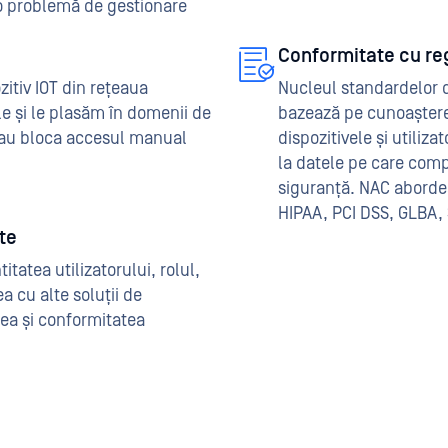
 o problemă de gestionare
Conformitate cu re
zitiv IOT din rețeaua
Nucleul standardelor 
e și le plasăm în domenii de
bazează pe cunoaștere
sau bloca accesul manual
dispozitivele și utiliza
la datele pe care comp
siguranță. NAC abordea
HIPAA, PCI DSS, GLBA, S
te
tatea utilizatorului, rolul,
ea cu alte soluții de
tea și conformitatea