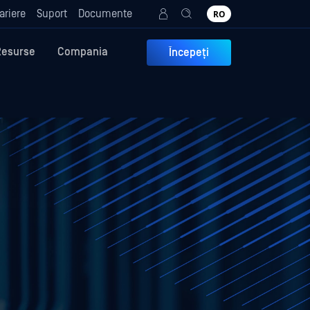
ariere
Suport
Documente
RO
Resurse
Compania
Începeți