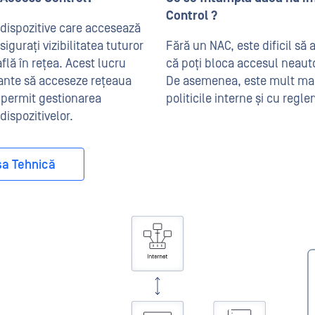
Control ?
 dispozitive care accesează
gurați vizibilitatea tuturor
Fără un NAC, este dificil să a
află în rețea. Acest lucru
că poți bloca accesul neautor
cante să acceseze rețeaua
De asemenea, este mult mai 
 permit gestionarea
politicile interne și cu regl
 dispozitivelor.
șa Tehnică