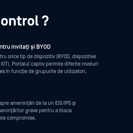
ontrol ?
ntru invitați și BYOD
ru orice tip de dispozitiv (BYOD, dispozitive
IOT). Portalul captiv permite diferite niveluri
es în funcție de grupurile de utilizatori,
spre amenințări de la un IDS/IPS și
enințărilor grave pentru a bloca
vele compromise.