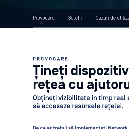
Provocare
Soluții
Cazuri de utiliz
PROVOCARE
Țineți dispoziti
rețea cu ajutorul
Obțineți vizibilitate în timp real
să acceseze resursele rețelei.
De ce ar trebui să implementați Network