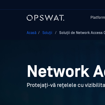
Platfor
Acasă
/
Soluții
/
Soluții de Network Access 
Network A
Protejați-vă rețelele cu vizibil