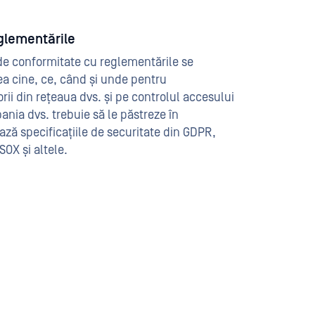
glementările
de conformitate cu reglementările se
a cine, ce, când și unde pentru
torii din rețeaua dvs. și pe controlul accesului
ania dvs. trebuie să le păstreze în
ză specificațiile de securitate din GDPR,
OX și altele.