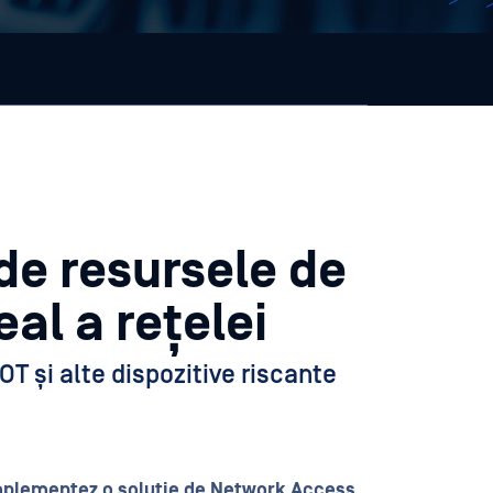
 de resursele de
eal a rețelei
IOT și alte dispozitive riscante
mplementez o soluție de Network Access