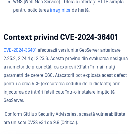
WMS (Web Map Service) - Oferă o interfață HTTP simplă
pentru solicitarea
imaginilor
de hartă.
Context privind CVE-2024-36401
CVE-2024-36401
afectează versiunile GeoServer anterioare
2.25.2, 2.24.4 și 2.23.6. Acesta provine din evaluarea nesigură
a numelor de proprietăți ca expresii XPath în mai mulți
parametri de cerere OGC. Atacatorii pot exploata acest defect
pentru a crea RCE (executarea codului de la distanță) prin
injectarea de intrări falsificate într-o instalare implicită
GeoServer.
Conform GitHub Security Advisories, această vulnerabilitate
are un scor CVSS v3.1 de 9.8 (Critical).