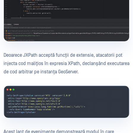
Deoarece JXPath acceptă funcții de extensie, atacatorii pot
injecta cod malițios în expresia XPath, declanșând executarea
de cod arbitrar pe instanța GeoServer.
Acest lanț de evenimente demonstrează modul în care