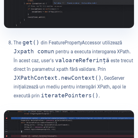
get()
The
din FeaturePropertyAccessor utilizează
Jxpath comun
pentru a executa interogarea XPath.
valoareReferință
În acest caz, user's
este trecut
direct în parametrul xpath fără validare. Prin
JXPathContext.newContext()
, GeoServer
inițializează un mediu pentru interogări XPath, apoi le
iteratePointers()
execută prin
.