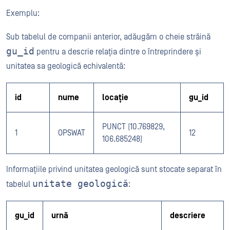
Exemplu:
Sub tabelul de companii anterior, adăugăm o cheie străină
gu_id
pentru a descrie relația dintre o întreprindere și
unitatea sa geologică echivalentă:
id
nume
locație
gu_id
PUNCT (10.769829,
1
OPSWAT
12
106.685248)
Informațiile privind unitatea geologică sunt stocate separat în
unitate geologică
tabelul
:
gu_id
urnă
descriere