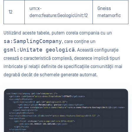
urn:x-
Gneiss
12
demo:feature:GeologicUnit:12
metamorfic
Utilizând aceste tabele, putem corela compania cu un
sa:SamplingCompany
, care conține un
gsml:Unitate geologică
. Această configurație
creează o caracteristică complexă, deoarece implică tipuri
imbricate și relații definite de specificațiile comunității mai
degrabă decât de schemele generate automat.