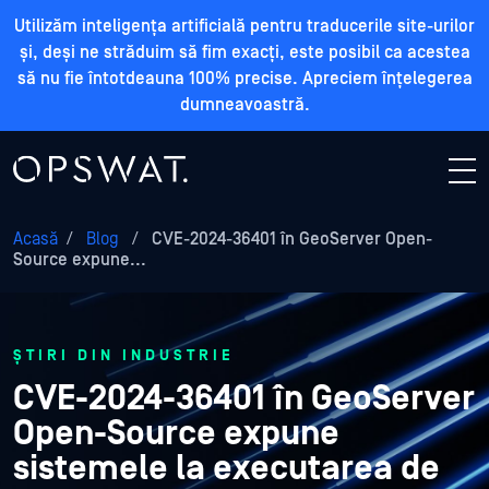
Utilizăm inteligența artificială pentru traducerile site-urilor
și, deși ne străduim să fim exacți, este posibil ca acestea
să nu fie întotdeauna 100% precise. Apreciem înțelegerea
dumneavoastră.
Acasă
/
Blog
/
CVE-2024-36401 în GeoServer Open-
Source expune...
ȘTIRI DIN INDUSTRIE
CVE-2024-36401 în GeoServer
Open-Source expune
sistemele la executarea de