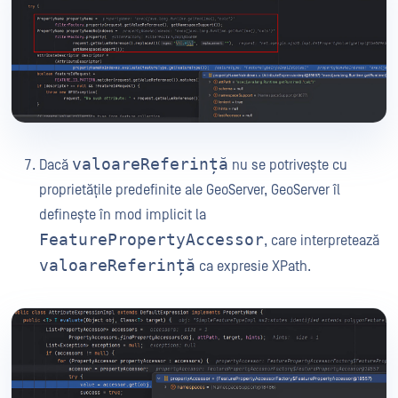
valoareReferință
Dacă
nu se potrivește cu
proprietățile predefinite ale GeoServer, GeoServer îl
definește în mod implicit la
FeaturePropertyAccessor
, care interpretează
valoareReferință
ca expresie XPath.