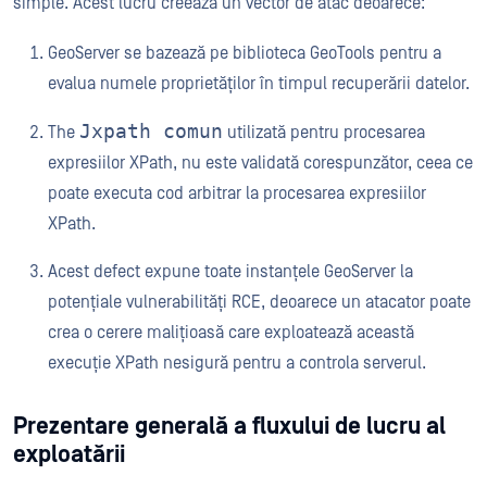
simple. Acest lucru creează un vector de atac deoarece:
GeoServer se bazează pe biblioteca GeoTools pentru a
evalua numele proprietăților în timpul recuperării datelor.
Jxpath comun
The
utilizată pentru procesarea
expresiilor XPath, nu este validată corespunzător, ceea ce
poate executa cod arbitrar la procesarea expresiilor
XPath.
Acest defect expune toate instanțele GeoServer la
potențiale vulnerabilități RCE, deoarece un atacator poate
crea o cerere malițioasă care exploatează această
execuție XPath nesigură pentru a controla serverul.
Prezentare generală a fluxului de lucru al
exploatării