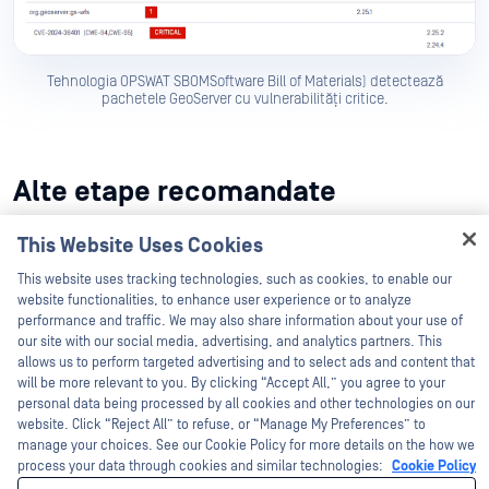
Tehnologia OPSWAT SBOMSoftware Bill of Materials) detectează
pachetele GeoServer cu vulnerabilități critice.
Alte etape recomandate
Actualizați GeoServer:
Actualizați la versiunile GeoServer
This Website Uses Cookies
Hey there!
2.25.2, 2.24.4 sau 2.23.6 (sau ulterioare) în care
I'm Ozzy, your OPSWAT virtual assistant.
This website uses tracking technologies, such as cookies, to enable our
vulnerabilitatea este remediată.
How can I help you secure what's critical
website functionalities, to enhance user experience or to analyze
today?
performance and traffic. We may also share information about your use of
our site with our social media, advertising, and analytics partners. This
Dependențe de audit:
Utilizați în mod regulat
allows us to perform targeted advertising and to select ads and content that
instrumente precum OPSWAT SBOM pentru a identifica
will be more relevant to you. By clicking “Accept All,” you agree to your
personal data being processed by all cookies and other technologies on our
Jxpath comun
bibliotecile învechite (de ex,
) în
website. Click “Reject All” to refuse, or “Manage My Preferences” to
mediul dvs.
manage your choices. See our Cookie Policy for more details on the how we
process your data through cookies and similar technologies:
Cookie Policy