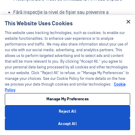
Fără inspecție la nivel de fișier sau prevenire a
amenințărilor
This Website Uses Cookies
Hey there!
This website uses tracking technologies, such as cookies, to enable our
Dependența de instrumente și tehnologii terțe pentru
I'm Ozzy, your OPSWAT virtual assistant.
website functionalities, to enhance user experience or to analyze
securitatea de bază
How can I help you secure what's critical
performance and traffic. We may also share information about your use of
today?
our site with our social media, advertising, and analytics partners. This
Jurnalizare limitată sau piste de audit opace
allows us to perform targeted advertising and to select ads and content
that will be more relevant to you. By clicking “Accept All,” you agree to
your personal data being processed by all cookies and other technologies
Zone de încredere statice fără microsegmentare
on our website. Click “Reject All” to refuse, or “Manage My Preferences” to
manage your choices. See our Cookie Policy for more details on the how
O simplă listă de verificare ajută la validarea autenticității:
we process your data through cookies and similar technologies:
Cookie
Policy
MFT cu încredere zero adevărat MFT să includă:
Manage My Preferences
Verificare continuă
Reject All
Privacy Policy
Aplicarea principiului privilegiului minim
Accept All