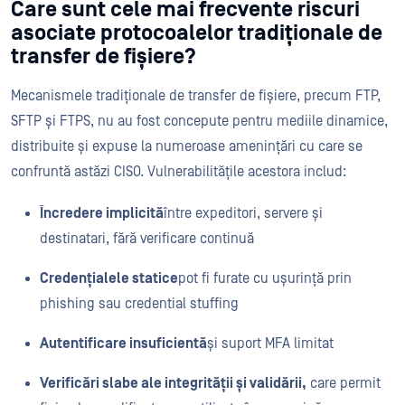
Care sunt cele mai frecvente riscuri
asociate protocoalelor tradiționale de
transfer de fișiere?
Mecanismele tradiționale de transfer de fișiere, precum FTP,
SFTP și FTPS, nu au fost concepute pentru mediile dinamice,
distribuite și expuse la numeroase amenințări cu care se
confruntă astăzi CISO. Vulnerabilitățile acestora includ:
Încredere implicită
între expeditori, servere și
destinatari, fără verificare continuă
Credențialele statice
pot fi furate cu ușurință prin
phishing sau credential stuffing
Autentificare insuficientă
și suport MFA limitat
Verificări slabe ale integrității și validării,
care permit