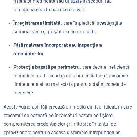
fișierelor modificate sau utilizate în scopuri rău
intenționate să treacă neobservate
Înregistrarea limitată,
care împiedică investigațiile
criminalistice și pregătirea pentru audit
Fără malware încorporat sau inspecție a
amenințărilor
Protecția bazată pe perimetru,
care devine ineficientă
în mediile multi-cloud și de lucru la distanță, deoarece
limitele rețelei nu mai există pentru a defini zonele de
încredere.
Aceste vulnerabilități creează un mediu cu risc ridicat, în care
atacatorii se bazează pe încărcături bazate pe fișiere,
compromiterea credențialelor și infiltrarea în lanțul de
aprovizionare pentru a accesa sistemele întreprinderilor.