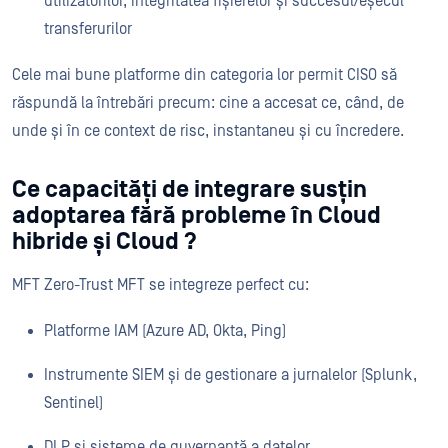
utilizatorilor, integritatea fișierelor și succesul/eșecul
transferurilor
Cele mai bune platforme din categoria lor permit CISO să
răspundă la întrebări precum: cine a accesat ce, când, de
unde și în ce context de risc, instantaneu și cu încredere.
Ce capacități de integrare susțin
adoptarea fără probleme în Cloud
hibride și Cloud ?
MFT Zero-Trust MFT se integreze perfect cu:
Platforme IAM (Azure AD, Okta, Ping)
Instrumente SIEM și de gestionare a jurnalelor (Splunk,
Sentinel)
DLP și sisteme de guvernanță a datelor