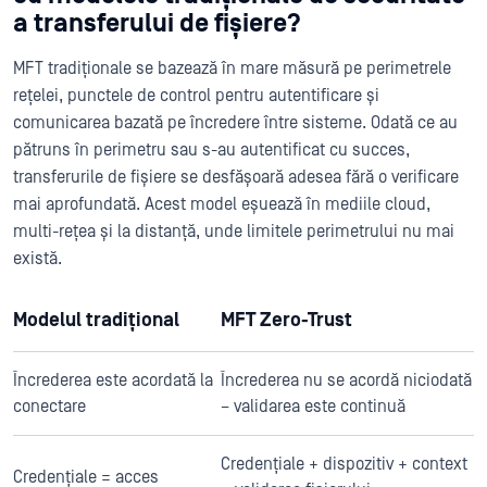
a transferului de fișiere?
MFT tradiționale se bazează în mare măsură pe perimetrele
rețelei, punctele de control pentru autentificare și
comunicarea bazată pe încredere între sisteme. Odată ce au
pătruns în perimetru sau s-au autentificat cu succes,
transferurile de fișiere se desfășoară adesea fără o verificare
mai aprofundată. Acest model eșuează în mediile cloud,
multi-rețea și la distanță, unde limitele perimetrului nu mai
există.
Modelul tradițional
MFT Zero-Trust
Încrederea este acordată la
Încrederea nu se acordă niciodată
conectare
– validarea este continuă
Credențiale + dispozitiv + context
Credențiale = acces