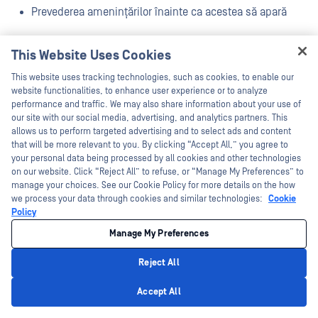
Prevederea amenințărilor înainte ca acestea să apară
Automatizarea răspunsului la incidente
This Website Uses Cookies
Hey there!
Evaluarea profilurilor de risc ale furnizorilor
This website uses tracking technologies, such as cookies, to enable our
I'm Ozzy, your OPSWAT virtual assistant.
website functionalities, to enhance user experience or to analyze
How can I help you secure what's critical
Aceste tehnologii îmbunătățesc viteza de detectare a
performance and traffic. We may also share information about your use of
today?
our site with our social media, advertising, and analytics partners. This
amenințărilor și reduc volumul de muncă manuală.
allows us to perform targeted advertising and to select ads and content
that will be more relevant to you. By clicking “Accept All,” you agree to
your personal data being processed by all cookies and other technologies
Ce rol joacă blockchain în securizarea
on our website. Click “Reject All” to refuse, or “Manage My Preferences” to
lanțurilor de aprovizionare cu
manage your choices. See our Cookie Policy for more details on the how
we process your data through cookies and similar technologies:
Cookie
hardware?
Policy
Blockchain
creează înregistrări sigure și imuabile pentru
Manage My Preferences
tranzacțiile din lanțul de aprovizionare, îmbunătățind
Reject All
trasabilitatea și prevenind falsificarea. Atunci când este
Privacy Policy
Accept All
combinat cu
dispozitive IoT
, cum ar fi dispozitivele de
urmărire GPS și etichetele RFID, blockchain ajută la verificarea