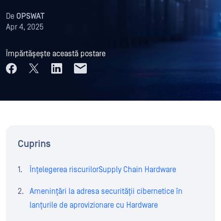
De
OPSWAT
Apr 4, 2025
Împărtășește această postare
Cuprins
Înțelegerea riscurilorSupply Chain Hardware
Amenințări la adresa securității cibernetice în
lanțurile de aprovizionare cu Hardware