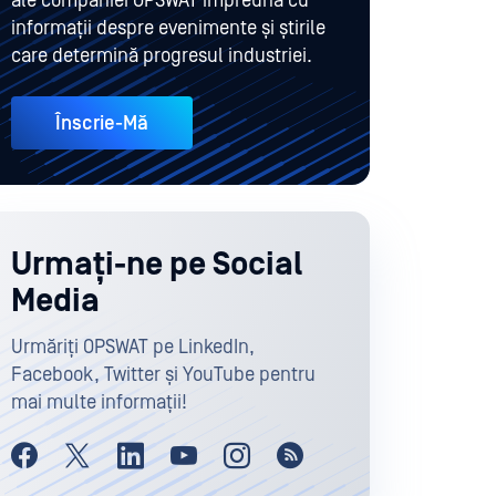
ale companiei OPSWAT împreună cu
informații despre evenimente și știrile
care determină progresul industriei.
Înscrie-Mă
Urmați-ne pe Social
Media
Urmăriți OPSWAT pe LinkedIn,
Facebook, Twitter și YouTube pentru
mai multe informații!