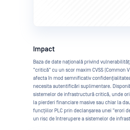
Impact
Baza de date națională privind vulnerabilități
"critică" cu un scor maxim CVSS (Common Vu
afecta în mod semnificativ confidențialitatea,
necesita autentificări suplimentare. Disponib
sistemelor de infrastructură critică, unde o
la pierderi financiare masive sau chiar la da
funcțiilor PLC prin declanșarea unei "erori d
un risc de întrerupere a sistemelor de infras