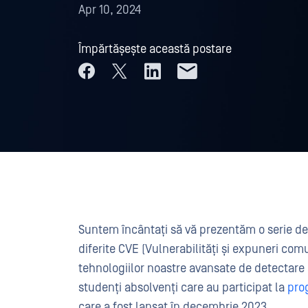
Apr 10, 2024
Împărtășește această postare
Suntem încântați să vă prezentăm o serie de
diferite CVE (Vulnerabilități și expuneri comu
tehnologiilor noastre avansate de detectare 
studenți absolvenți care au participat la
pro
care a fost lansat în decembrie 2023.