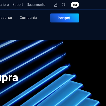
ariere
Suport
Documente
RO
Resurse
Compania
Începeți
upra