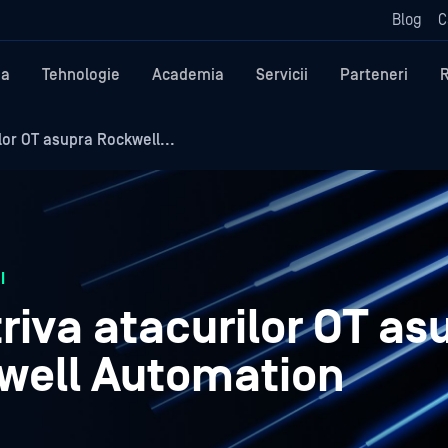
Blog
C
ma
Tehnologie
Academia
Servicii
Parteneri
lor OT asupra Rockwell...
I
riva atacurilor OT as
kwell Automation