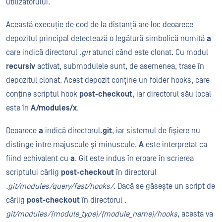
utilizatorului.
Această execuție de cod de la distanță are loc deoarece
depozitul principal detectează o legătură simbolică numită
a
care indică directorul
.git
atunci când este clonat. Cu modul
recursiv
activat, submodulele sunt, de asemenea, trase în
depozitul clonat. Acest depozit conține un folder hooks, care
conține scriptul hook
post-checkout
, iar directorul său local
este în
A/modules/x
.
Deoarece
a
indică directorul
.git
, iar sistemul de fișiere nu
distinge între majuscule și minuscule,
A
este interpretat ca
fiind echivalent cu
a
. Git este indus în eroare în scrierea
scriptului cârlig
post-checkout
în directorul
.git/modules/query/fast/hooks/
. Dacă se găsește un script de
cârlig
post-checkout
în directorul .
git/modules/{module_type}/{module_name}/hooks
, acesta va