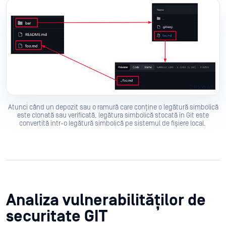
Atunci când un depozit sau o ramură care conține o legătură simbolică
este clonată sau verificată, legătura simbolică stocată în Git este
convertită într-o legătură simbolică pe sistemul de fișiere local.
Analiza vulnerabilităților de
securitate GIT