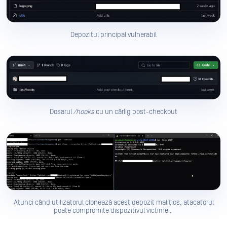
Depozitul principal vulnerabil
Dosarul
/hooks
cu un cârlig post-checkout
Atunci când utilizatorul clonează acest depozit malițios, atacatorul
poate compromite dispozitivul victimei.