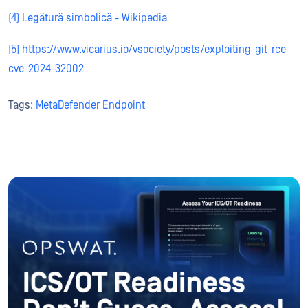
(4) Legătură simbolică - Wikipedia
(5) https://www.vicarius.io/vsociety/posts/exploiting-git-rce-
cve-2024-32002
Tags:
MetaDefender Endpoint