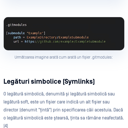
Următoarea imagine arată cum arată un fișier .gitmodules:
Legături simbolice (Symlinks)
O legătură simbolică, denumită și legătură simbolică sau
legătură soft, este un fișier care indică un alt fișier sau
director (denumit "țintă") prin specificarea căii acestuia. Dacă
o legătură simbolică este ștearsă, ținta sa rămâne neafectată.
[4]