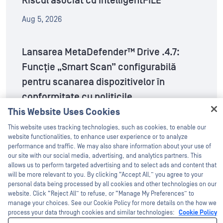
Riscul asociat cu IntelligentFILE
Aug 5, 2026
Lansarea MetaDefender™ Drive .4.7:
Funcție „Smart Scan” configurabilă
pentru scanarea dispozitivelor în
conformitate cu politicile
This Website Uses Cookies
Hey there!
Aug 4, 2026
I'm Ozzy, your OPSWAT virtual assistant.
This website uses tracking technologies, such as cookies, to enable our
How can I help you secure what's critical
website functionalities, to enhance user experience or to analyze
today?
performance and traffic. We may also share information about your use of
Lansarea MetaDefender™ Core .21.0
our site with our social media, advertising, and analytics partners. This
allows us to perform targeted advertising and to select ads and content that
Aug 4, 2026
will be more relevant to you. By clicking “Accept All,” you agree to your
personal data being processed by all cookies and other technologies on our
website. Click “Reject All” to refuse, or “Manage My Preferences” to
Serialul documentar despre securitate
manage your choices. See our Cookie Policy for more details on the how we
process your data through cookies and similar technologies:
Cookie Policy
cibernetică „Into the Breach” OPSWATva