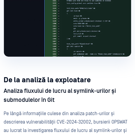
De la analiză la exploatare
Analiza fluxului de lucru al symlink-urilor și
submodulelor în Git
Pe lângă informațiile culese din analiza patch-urilor și
descrierea vulnerabilității CVE-2024-32002, bursierii OPSWAT
au lucrat la investigarea fluxului de lucru al symlink-urilor și