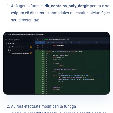
Adăugarea funcției
dir_contains_only_dotgit
pentru a se
asigura că directorul submodules nu conține niciun fișier
sau director
.git
.
Au fost efectuate modificări la funcția