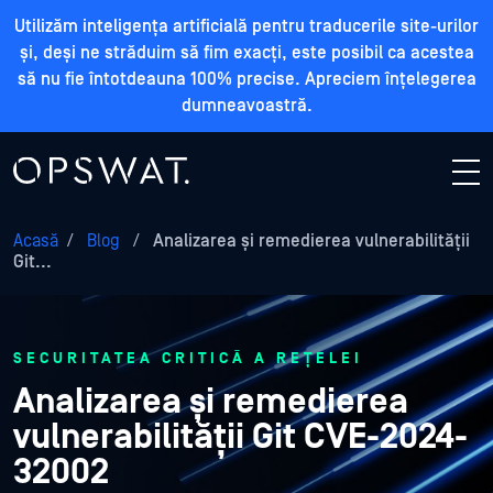
Utilizăm inteligența artificială pentru traducerile site-urilor
și, deși ne străduim să fim exacți, este posibil ca acestea
să nu fie întotdeauna 100% precise. Apreciem înțelegerea
dumneavoastră.
Acasă
/
Blog
/
Analizarea și remedierea vulnerabilității
Git...
SECURITATEA CRITICĂ A REȚELEI
Analizarea și remedierea
vulnerabilității Git CVE-2024-
32002