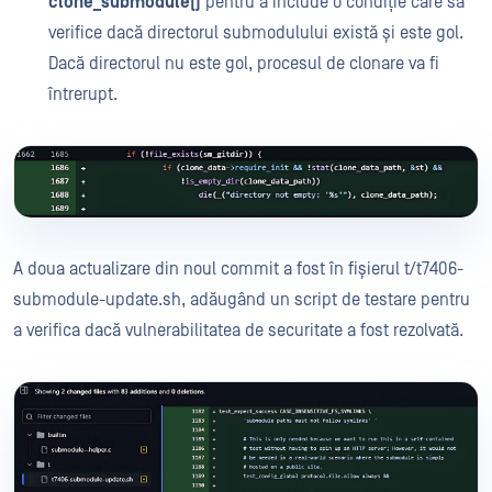
clone_submodule()
pentru a include o condiție care să
verifice dacă directorul submodulului există și este gol.
Dacă directorul nu este gol, procesul de clonare va fi
întrerupt.
A doua actualizare din noul commit a fost în fișierul t/t7406-
submodule-update.sh, adăugând un script de testare pentru
a verifica dacă vulnerabilitatea de securitate a fost rezolvată.