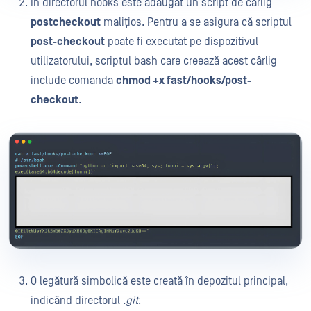
În directorul hooks este adăugat un script de cârlig
postcheckout
malițios. Pentru a se asigura că scriptul
post-checkout
poate fi executat pe dispozitivul
utilizatorului, scriptul bash care creează acest cârlig
include comanda
chmod +x fast/hooks/post-
checkout
.
O legătură simbolică este creată în depozitul principal,
indicând directorul
.git
.