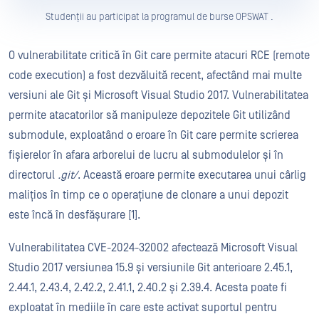
Studenții au participat la programul de burse OPSWAT .
O vulnerabilitate critică în Git care permite atacuri RCE (remote
code execution) a fost dezvăluită recent, afectând mai multe
versiuni ale Git și Microsoft Visual Studio 2017. Vulnerabilitatea
permite atacatorilor să manipuleze depozitele Git utilizând
submodule, exploatând o eroare în Git care permite scrierea
fișierelor în afara arborelui de lucru al submodulelor și în
directorul
.git/
. Această eroare permite executarea unui cârlig
malițios în timp ce o operațiune de clonare a unui depozit
este încă în desfășurare [1].
Vulnerabilitatea CVE-2024-32002 afectează Microsoft Visual
Studio 2017 versiunea 15.9 și versiunile Git anterioare 2.45.1,
2.44.1, 2.43.4, 2.42.2, 2.41.1, 2.40.2 și 2.39.4. Acesta poate fi
exploatat în mediile în care este activat suportul pentru