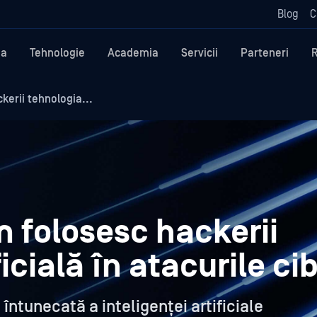
Blog
C
ma
Tehnologie
Academia
Servicii
Parteneri
kerii tehnologia...
 folosesc hackerii
ficială în atacurile c
 întunecată a inteligenței artificiale