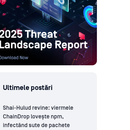
Ultimele postări
Shai-Hulud revine: viermele
ChainDrop lovește npm,
infectând sute de pachete