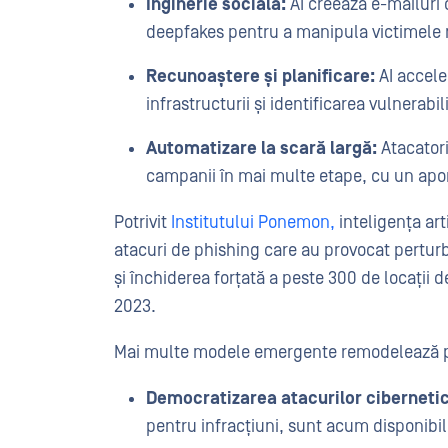
Inginerie socială:
AI creează e-mailuri 
deepfakes pentru a manipula victimele m
Recunoaștere și planificare:
AI accele
infrastructurii și identificarea vulnerabili
Automatizare la scară largă:
Atacatori
campanii în mai multe etape, cu un ap
Potrivit
Institutului Ponemon,
inteligența art
atacuri de phishing care au provocat perturbă
și închiderea forțată a peste 300 de locații
2023.
Mai multe modele emergente remodelează pe
Democratizarea atacurilor ciberneti
pentru infracțiuni, sunt acum disponibil