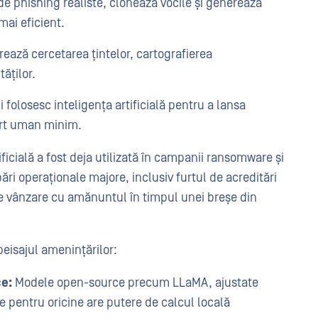
de phishing realiste, clonează vocile și generează
ai eficient.
rează cercetarea țintelor, cartografierea
tăților.
i folosesc inteligența artificială pentru a lansa
ort uman minim.
ificială a fost deja utilizată în campanii ransomware și
ri operaționale majore, inclusiv furtul de acreditări
 de vânzare cu amănuntul în timpul unei breșe din
isajul amenințărilor:
ce:
Modele open-source precum LLaMA, ajustate
e pentru oricine are putere de calcul locală