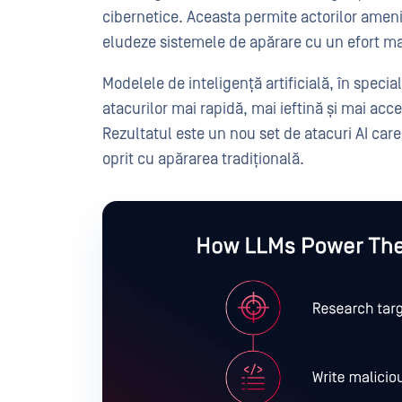
cibernetice. Aceasta permite actorilor ameni
eludeze sistemele de apărare cu un efort 
Modelele de inteligență artificială, în speci
atacurilor mai rapidă, mai ieftină și mai acc
Rezultatul este un nou set de atacuri AI care
oprit cu apărarea tradițională.