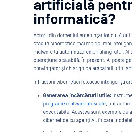
artificială pent
informatică?
Actorii din domeniul amenințărilor cu IA utili
atacuri cibernetice mai rapide, mai intelige
malware la automatizarea phishing-ului, AI t
operațiune scalabilă. În prezent, AI poate g
convingător și chiar ghida atacatorii prin la
Infractorii cibernetici folosesc inteligența a
Generarea încărcăturii utile:
Instrume
programe malware ofuscate
, pot automa
executabile. Acestea sunt exemple de at
cibernetice cu agenți AI, în care modele