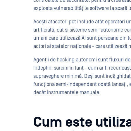
controalele de securitate, pentru a crea ata
exploata vulnerabilitățile software la scară 
Acești atacatori pot include atât operatori 
artificială, cât și sisteme semi-autonome ca
umani care utilizează AI sunt persoane din lum
actori ai statelor naționale - care utilizează
Agenții de hacking autonomi sunt fluxuri de l
îndeplini sarcini în lanț - cum ar fi recunoaș
supraveghere minimă. Deși sunt încă ghidați 
funcționa semi-independent odată lansați, e
decât instrumentele manuale.
Cum este utiliz