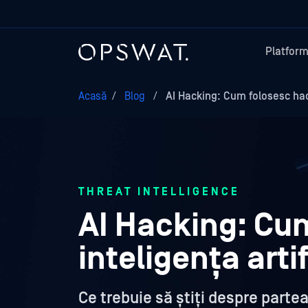
Platfor
Acasă
/
Blog
/
AI Hacking: Cum folosesc hac
THREAT INTELLIGENCE
AI Hacking: Cum
inteligența arti
Ce trebuie să știți despre partea