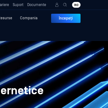
ariere
Suport
Documente
RO
Resurse
Compania
Începeți
ibernetice