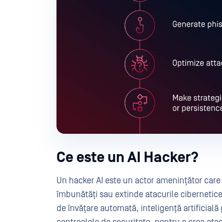
Ce este un AI Hacker?
Un hacker AI este un actor amenințător care u
îmbunătăți sau extinde atacurile cibernetice.
de învățare automată, inteligență artificială