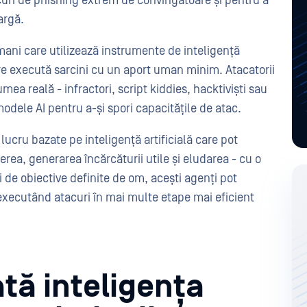
curi de phishing extrem de convingătoare și pentru a
largă.
umani care utilizează instrumente de inteligență
re execută sarcini cu un aport uman minim. Atacatorii
ea reală - infractori, script kiddies, hacktiviști sau
 modele AI pentru a-și spori capacitățile de atac.
ucru bazate pe inteligență artificială care pot
terea, generarea încărcăturii utile și eludarea - cu o
de obiective definite de om, acești agenți pot
xecutând atacuri în mai multe etape mai eficient
ată inteligența