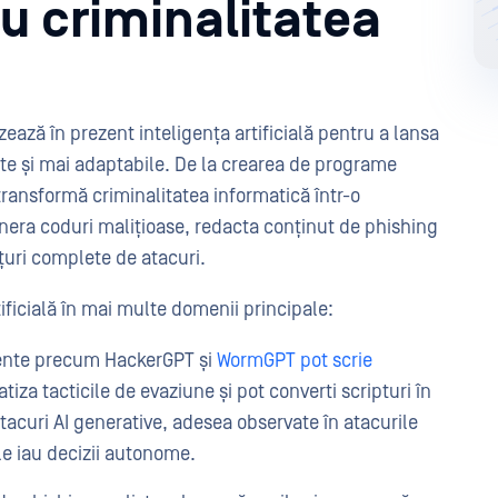
ru criminalitatea
zează în prezent inteligența artificială pentru a lansa
nte și mai adaptabile. De la crearea de programe
ransformă criminalitatea informatică într-o
enera coduri malițioase, redacta conținut de phishing
nțuri complete de atacuri.
rtificială în mai multe domenii principale:
nte precum HackerGPT și
WormGPT pot scrie
tiza tacticile de evaziune și pot converti scripturi în
acuri AI generative, adesea observate în atacurile
le iau decizii autonome.