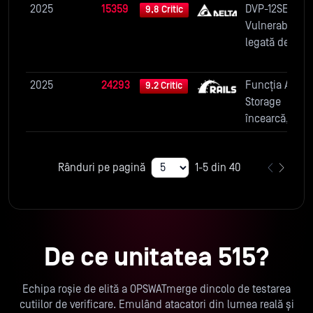
divulgarea
2025
15359
DVP-12SE11T -
9,8 Critic
mică cheie
parțială a
Vulnerabilitat
din baza de
parolei
legată de
date...
scrierea în
memoria
2025
24293
Funcția Active
9.2 Critic
aflată în afara
Storage
limitelor
încearcă, în
mod implicit,
să împiedice
Rânduri pe pagină
1-5 din 40
utilizarea unor
metode și
parametri de
transformare 
imaginilor
De ce unitatea 515?
care ar putea
prezenta
riscuri.
Echipa roșie de elită a OPSWATmerge dincolo de testarea
cutiilor de verificare. Emulând atacatori din lumea reală și