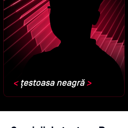
țestoasa neagră