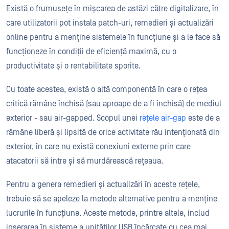
Există o frumusețe în mișcarea de astăzi către digitalizare, în
care utilizatorii pot instala patch-uri, remedieri și actualizări
online pentru a menține sistemele în funcțiune și a le face să
funcționeze în condiții de eficiență maximă, cu o
productivitate și o rentabilitate sporite.
Cu toate acestea, există o altă componentă în care o rețea
critică rămâne închisă (sau aproape de a fi închisă) de mediul
exterior - sau air-gapped. Scopul unei
rețele air-gap
este de a
rămâne liberă și lipsită de orice activitate rău intenționată din
exterior, în care nu există conexiuni externe prin care
atacatorii să intre și să murdărească rețeaua.
Pentru a genera remedieri și actualizări în aceste rețele,
trebuie să se apeleze la metode alternative pentru a menține
lucrurile în funcțiune. Aceste metode, printre altele, includ
inserarea în sisteme a unităților USB încărcate cu cea mai