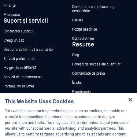
Finanțe
Conformitatea produselor și
certificările
Fabricarea
Suport și servicii
Cariere
Poziții deschise
Contactați suportul
Contactați-ne
Creați un caz
Resurse
Gestionarea tehnică a conturilor
Blog
Servicii profesionale
Povești de succes ale clienților
My gestionatOPSWAT
Comunicate de presă
Servicii de implementare
În știri
Portalul My OPSWAT
Evenimente
Documentație tehnică
This Website Uses Cookies
Webinare
Formare
Hey there!
Fișe de date
This website uses tracking technologies, such as cookies, to enable our
Programul de gestionare a
I'm Ozzy, your OPSWAT virtual assistant.
website functionalities, to enhance user experience or to analyze
vulnerabilităților
Cărți albe
How can I help you secure what's critical
performance and traffic. We may also share information about your use of
Parteneri
today?
our site with our social media, advertising, and analytics partners. This
Instrumente gratuite
allows us to perform targeted advertising and to select ads and content
Certificare