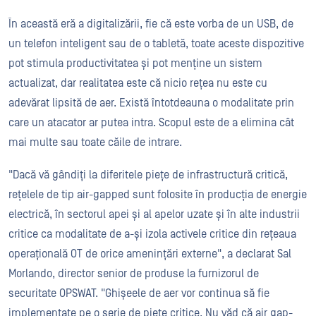
În această eră a digitalizării, fie că este vorba de un USB, de
un telefon inteligent sau de o tabletă, toate aceste dispozitive
pot stimula productivitatea și pot menține un sistem
actualizat, dar realitatea este că nicio rețea nu este cu
adevărat lipsită de aer. Există întotdeauna o modalitate prin
care un atacator ar putea intra. Scopul este de a elimina cât
mai multe sau toate căile de intrare.
"Dacă vă gândiți la diferitele piețe de infrastructură critică,
rețelele de tip air-gapped sunt folosite în producția de energie
electrică, în sectorul apei și al apelor uzate și în alte industrii
critice ca modalitate de a-și izola activele critice din rețeaua
operațională OT de orice amenințări externe", a declarat Sal
Morlando, director senior de produse la furnizorul de
securitate OPSWAT. "Ghișeele de aer vor continua să fie
implementate pe o serie de piețe critice. Nu văd că air gap-