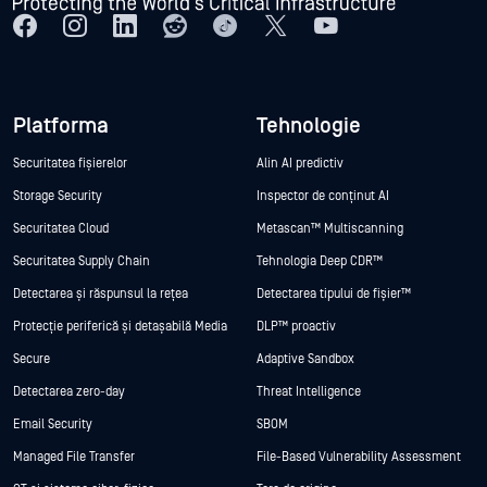
Platforma
Tehnologie
Securitatea fișierelor
Alin AI predictiv
Storage Security
Inspector de conținut AI
Securitatea Cloud
Metascan™ Multiscanning
Securitatea Supply Chain
Tehnologia Deep CDR™
Detectarea și răspunsul la rețea
Detectarea tipului de fișier™
Protecție periferică și detașabilă Media
DLP™ proactiv
Secure
Adaptive Sandbox
Detectarea zero-day
Threat Intelligence
Email Security
SBOM
Managed File Transfer
File-Based Vulnerability Assessment