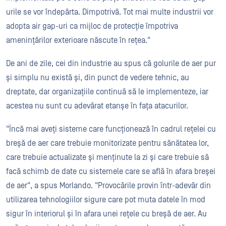
urile se vor îndepărta. Dimpotrivă. Tot mai multe industrii vor
adopta air gap-uri ca mijloc de protecție împotriva
amenințărilor exterioare născute în rețea."
De ani de zile, cei din industrie au spus că golurile de aer pur
și simplu nu există și, din punct de vedere tehnic, au
dreptate, dar organizațiile continuă să le implementeze, iar
acestea nu sunt cu adevărat etanșe în fața atacurilor.
"Încă mai aveți sisteme care funcționează în cadrul rețelei cu
breșă de aer care trebuie monitorizate pentru sănătatea lor,
care trebuie actualizate și menținute la zi și care trebuie să
facă schimb de date cu sistemele care se află în afara breșei
de aer", a spus Morlando. "Provocările provin într-adevăr din
utilizarea tehnologiilor sigure care pot muta datele în mod
sigur în interiorul și în afara unei rețele cu breșă de aer. Au