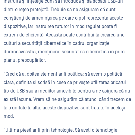
instruită și înțelege cum să introducă și să scoată USB-uri
dintr-o rețea protejată. Trebuie să ne asigurăm că sunt
conștienți de amenințarea pe care o pot reprezenta aceste
dispozitive, iar instruirea tuturor în mod regulat poate fi
extrem de eficientă. Aceasta poate contribui la crearea unei
culturi a securității cibernetice în cadrul organizației
dumneavoastră, menținând securitatea cibernetică în prim-
planul preocupărilor.
"Cred că al doilea element ar fi politica; să avem o politică
clară, definită și scrisă în ceea ce privește utilizarea oricărui
tip de USB sau a mediilor amovibile pentru a ne asigura că nu
există lacune. Vrem să ne asigurăm că atunci când trecem de
la o unitate la alta, aceste dispozitive sunt tratate în același
mod.
"Ultima piesă ar fi prin tehnologie. Să aveți o tehnologie