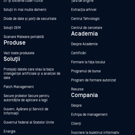
OT și sisteme ciber-fizice
Țara de origine
Soluții în mai multe domenii
Extracția arhivei
Diode de date și porți de securitate
Centrul Tehnologic
Soluții OEM
Centrul de cercetare
Academia
Scanare Malware portabilă
Produse
Despre Academie
Vezi toate produsele
Certificări
Soluții
Formare la fața locului
Protejați datele care stau la baza
Programul de burse
inteligenței artificiale și a analizei de
date
Program de formare autorizat
Patch Management
Resurse
Compania
Secure probelor Secure pentru
autoritățile de aplicare a legii
Despre
Guvern, Apărare și Servicii de
Informații
Echipa de management
Guvernul federal al Statelor Unite
Clienți
Energie
Înscriere la buletinul informativ