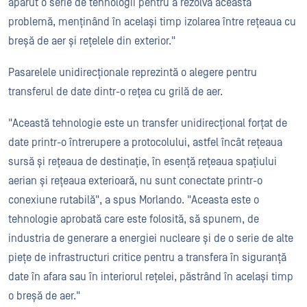
apărut o serie de tehnologii pentru a rezolva această
problemă, menținând în același timp izolarea între rețeaua cu
breșă de aer și rețelele din exterior."
Pasarelele unidirecționale reprezintă o alegere pentru
transferul de date dintr-o rețea cu grilă de aer.
"Această tehnologie este un transfer unidirecțional forțat de
date printr-o întrerupere a protocolului, astfel încât rețeaua
sursă și rețeaua de destinație, în esență rețeaua spațiului
aerian și rețeaua exterioară, nu sunt conectate printr-o
conexiune rutabilă", a spus Morlando. "Aceasta este o
tehnologie aprobată care este folosită, să spunem, de
industria de generare a energiei nucleare și de o serie de alte
piețe de infrastructuri critice pentru a transfera în siguranță
date în afara sau în interiorul rețelei, păstrând în același timp
o breșă de aer."