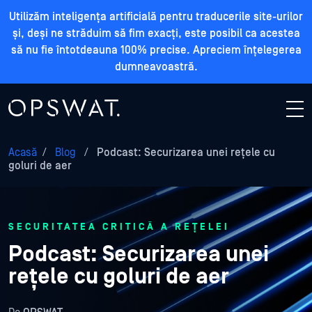
Utilizăm inteligența artificială pentru traducerile site-urilor
și, deși ne străduim să fim exacți, este posibil ca acestea
să nu fie întotdeauna 100% precise. Apreciem înțelegerea
dumneavoastră.
Acasă
/
Blog
/
Podcast: Securizarea unei rețele cu
goluri de aer
SECURITATEA CRITICĂ A REȚELEI
Podcast: Securizarea unei
rețele cu goluri de aer