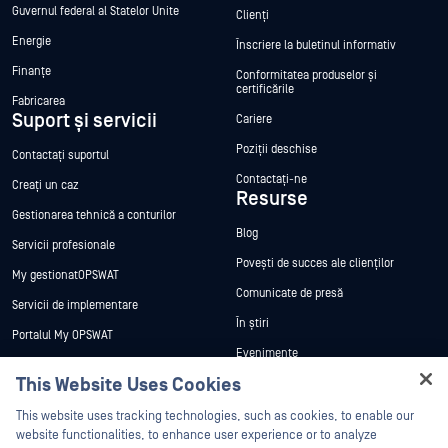
Guvernul federal al Statelor Unite
Clienți
Energie
Înscriere la buletinul informativ
Finanțe
Conformitatea produselor și
certificările
Fabricarea
Suport și servicii
Cariere
Poziții deschise
Contactați suportul
Contactați-ne
Creați un caz
Resurse
Gestionarea tehnică a conturilor
Blog
Servicii profesionale
Povești de succes ale clienților
My gestionatOPSWAT
Comunicate de presă
Servicii de implementare
În știri
Portalul My OPSWAT
Evenimente
Documentație tehnică
This Website Uses Cookies
Webinare
Formare
Hey there!
Fișe de date
This website uses tracking technologies, such as cookies, to enable our
Programul de gestionare a
I'm Ozzy, your OPSWAT virtual assistant.
website functionalities, to enhance user experience or to analyze
vulnerabilităților
Cărți albe