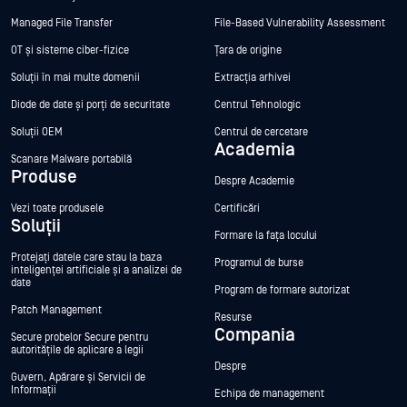
Managed File Transfer
File-Based Vulnerability Assessment
OT și sisteme ciber-fizice
Țara de origine
Soluții în mai multe domenii
Extracția arhivei
Diode de date și porți de securitate
Centrul Tehnologic
Soluții OEM
Centrul de cercetare
Academia
Scanare Malware portabilă
Produse
Despre Academie
Vezi toate produsele
Certificări
Soluții
Formare la fața locului
Protejați datele care stau la baza
Programul de burse
inteligenței artificiale și a analizei de
date
Program de formare autorizat
Patch Management
Resurse
Compania
Secure probelor Secure pentru
autoritățile de aplicare a legii
Despre
Guvern, Apărare și Servicii de
Informații
Echipa de management