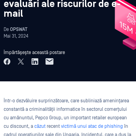
evaluări ale riscurilor de e-
mail
De
OPSWAT
Mai 31, 2024
Împărtășește această postare
Într-o dezvăluire surprinzătoare, care subliniază amenințarea
constantă a criminalității informatice în sectorul comerțului
cu amănuntul, Pepco Group, un important retailer european
cu discount, a
căzut
recent
victimă unui atac de phishing
în
cadrul operațiunilor sale din Ungaria. Incidentul, care a dus la