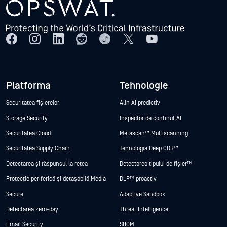
Platforma
Tehnologie
Securitatea fișierelor
Alin AI predictiv
Storage Security
Inspector de conținut AI
Securitatea Cloud
Metascan™ Multiscanning
Securitatea Supply Chain
Tehnologia Deep CDR™
Detectarea și răspunsul la rețea
Detectarea tipului de fișier™
Protecție periferică și detașabilă Media
DLP™ proactiv
Secure
Adaptive Sandbox
Detectarea zero-day
Threat Intelligence
Email Security
SBOM