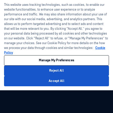
Hey there!
Fișe de date
This website uses tracking technologies, such as cookies, to enable our
Programul de gestionare a
I'm Ozzy, your OPSWAT virtual assistant.
website functionalities, to enhance user experience or to analyze
vulnerabilităților
Cărți albe
How can I help you secure what's critical
performance and traffic. We may also share information about your use of
Parteneri
today?
our site with our social media, advertising, and analytics partners. This
Instrumente gratuite
allows us to perform targeted advertising and to select ads and content
Certificare
that will be more relevant to you. By clicking “Accept All,” you agree to
Parteneri tehnologici
your personal data being processed by all cookies and other technologies
on our website. Click “Reject All” to refuse, or “Manage My Preferences” to
Program de parteneriat de canal
manage your choices. See our Cookie Policy for more details on the how
we process your data through cookies and similar technologies:
Cookie
©2026 OPSWAT . Toate drepturile rezervate. OPSWAT, MetaDefender, Metascan,
Policy
MetaAccess, OPSWAT , Trust no File. Trust No Device., OPSWAT , Protecting the
World's Critical Infrastructure, Deep CDR™ Technology, InQuest, logo-ul InQuest,
Manage My Preferences
DFI, RetroHunt, Deep File Inspection și Join the Hunt sunt mărci comerciale ale
OPSWAT . Mărcile comerciale ale terților sunt proprietatea deținătorilor respectivi.
Informații juridice
Politica de confidențialitate
Gestionarea preferințelor
Reject All
cookie
Opțiunile dvs. de confidențialitate din California
Privacy Policy
Accept All