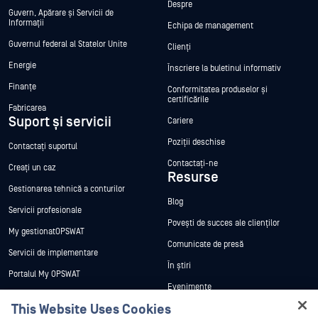
Despre
Guvern, Apărare și Servicii de
Informații
Echipa de management
Guvernul federal al Statelor Unite
Clienți
Energie
Înscriere la buletinul informativ
Finanțe
Conformitatea produselor și
certificările
Fabricarea
Suport și servicii
Cariere
Poziții deschise
Contactați suportul
Contactați-ne
Creați un caz
Resurse
Gestionarea tehnică a conturilor
Blog
Servicii profesionale
Povești de succes ale clienților
My gestionatOPSWAT
Comunicate de presă
Servicii de implementare
În știri
Portalul My OPSWAT
Evenimente
Documentație tehnică
This Website Uses Cookies
Webinare
Formare