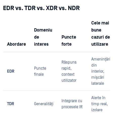
EDR vs. TDR vs. XDR vs. NDR
Cele mai
Domeniu
bune
de
Puncte
cazuri de
Abordare
interes
forte
utilizare
Amenințări
Răspuns
din
Puncte
rapid,
EDR
interior,
finale
context
mișcări
utilizator
laterale
Alerte în
Integrare cu
TDR
Generalități
timp real,
procesele IR
izolare