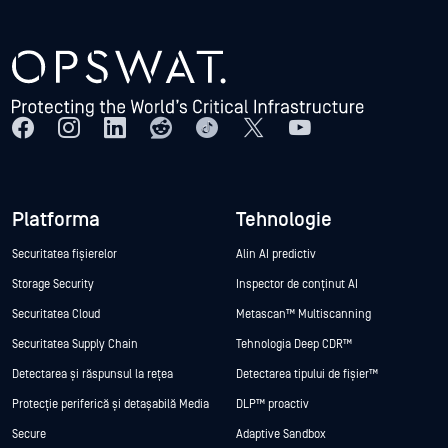
Platforma
Tehnologie
Securitatea fișierelor
Alin AI predictiv
Storage Security
Inspector de conținut AI
Securitatea Cloud
Metascan™ Multiscanning
Securitatea Supply Chain
Tehnologia Deep CDR™
Detectarea și răspunsul la rețea
Detectarea tipului de fișier™
Protecție periferică și detașabilă Media
DLP™ proactiv
Secure
Adaptive Sandbox