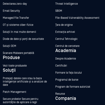
Detectarea zero-day
Threat Intelligence
Email Security
SBOM
Managed File Transfer
File-Based Vulnerability Assessment
OT și sisteme ciber-fizice
Țara de origine
Soluții în mai multe domenii
Extracția arhivei
Diode de date și porți de securitate
Centrul Tehnologic
Soluții OEM
Centrul de cercetare
Academia
Scanare Malware portabilă
Produse
Despre Academie
Vezi toate produsele
Certificări
Soluții
Formare la fața locului
Protejați datele care stau la baza
Programul de burse
inteligenței artificiale și a analizei de
date
Program de formare autorizat
Patch Management
Resurse
Compania
Secure probelor Secure pentru
autoritățile de aplicare a legii