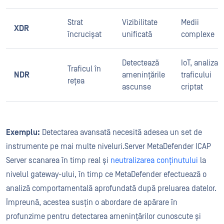
Strat
Vizibilitate
Medii
XDR
încrucișat
unificată
complexe
Detectează
IoT, analiza
Traficul în
NDR
amenințările
traficului
rețea
ascunse
criptat
Exemplu:
Detectarea avansată necesită adesea un set de
instrumente pe mai multe niveluri.Server MetaDefender ICAP
Server scanarea în timp real și
neutralizarea conținutului
la
nivelul gateway-ului, în timp ce MetaDefender efectuează o
analiză comportamentală aprofundată după preluarea datelor.
Împreună, acestea susțin o abordare de apărare în
profunzime pentru detectarea amenințărilor cunoscute și