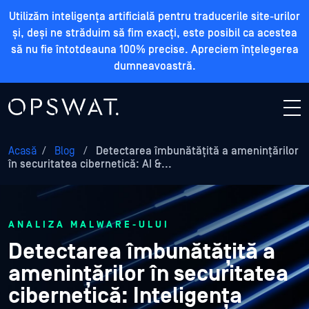
Utilizăm inteligența artificială pentru traducerile site-urilor
și, deși ne străduim să fim exacți, este posibil ca acestea
să nu fie întotdeauna 100% precise. Apreciem înțelegerea
dumneavoastră.
Acasă
/
Blog
/
Detectarea îmbunătățită a amenințărilor
în securitatea cibernetică: AI &...
ANALIZA MALWARE-ULUI
Detectarea îmbunătățită a
amenințărilor în securitatea
cibernetică: Inteligența