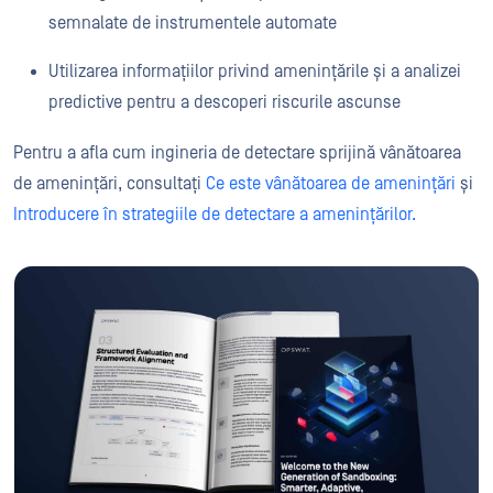
semnalate de instrumentele automate
Utilizarea informațiilor privind amenințările și a analizei
predictive pentru a descoperi riscurile ascunse
Pentru a afla cum ingineria de detectare sprijină vânătoarea
de amenințări, consultați
Ce este vânătoarea de amenințări
și
Introducere în strategiile de detectare a amenințărilor.
WHITEPAPER
Bine ați venit la noua generați
Asigurați-vă că doar fișierele sigure și verificate trec prin „air
Descarcă Acum